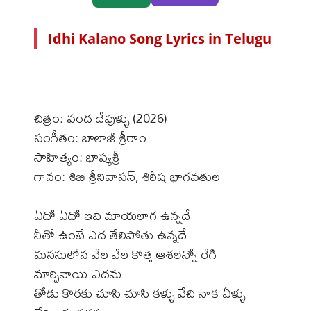
Idhi Kalano Song Lyrics in Telugu
చిత్రం: వంద దేవుళ్ళు (2026)
సంగీతం: బాలాజీ శ్రీరాం
సాహిత్యం: భాష్యశ్రీ
గానం: శిబి శ్రీనివాసన్, శిరీష భాగవతుల
ఏదో ఏదో ఇది మాయలాగ ఉన్నదే
నీతో ఉంటే ఎద తేలిపోతు ఉన్నదే
మనసులోన వేల వేల కొత్త ఆశలెన్నో రేగి
మార్చినాయి ఎదను
తోడు కొరకు చూసి చూసి కళ్ళు వేచి నాక ఏళ్ళు