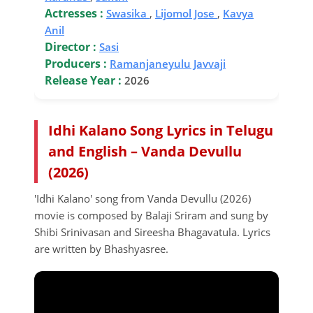
Actresses :
Swasika
,
Lijomol Jose
,
Kavya
Anil
Director :
Sasi
Producers :
Ramanjaneyulu Javvaji
Release Year :
2026
Idhi Kalano Song Lyrics in Telugu
and English – Vanda Devullu
(2026)
'Idhi Kalano' song from Vanda Devullu (2026)
movie is composed by Balaji Sriram and sung by
Shibi Srinivasan and Sireesha Bhagavatula. Lyrics
are written by Bhashyasree.