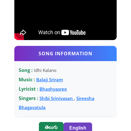
SONG INFORMATION
Song :
Idhi Kalano
Music :
Balaji Sriram
Lyricist :
Bhashyasree
Singers :
Shibi Srinivasan
,
Sireesha
Bhagavatula
తెలుగు
English