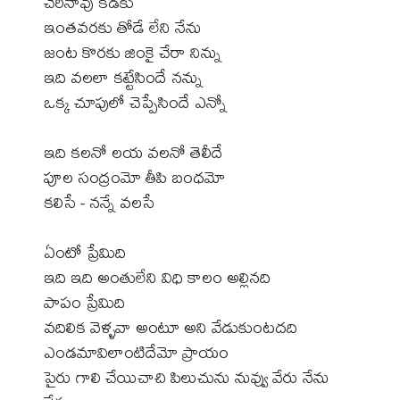
చేరినావు కడకు
ఇంతవరకు తోడే లేని నేను
జంట కొరకు జింకై చేరా నిన్ను
ఇది వలలా కట్టేసిందే నన్ను
ఒక్క చూపులో చెప్పేసిందే ఎన్నో
ఇది కలనో లయ వలనో తెలీదే
పూల సంద్రంమో తీపి బంధమో
కలిసే - నన్నే వలసే
ఏంటో ప్రేమిది
ఇది ఇది అంతులేని విధి కాలం అల్లినది
పాపం ప్రేమిది
వదిలిక వెళ్ళవా అంటూ అని వేడుకుంటదది
ఎండమావిలాంటిదేమో ప్రాయం
పైరు గాలి చేయిచాచి పిలుచును నువ్వు వేరు నేను