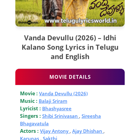
Vanda Devullu (2026) – Idhi
Kalano Song Lyrics in Telugu
and English
MOVIE DETAILS
Movie :
Vanda Devullu (2026)
Music :
Balaji Sriram
Lyricist :
Bhashyasree
Singers :
Shibi Srinivasan
,
Sireesha
Bhagavatula
Actors :
Vijay Antony
,
Ajay Dhishan
,
Karunas
,
Sakthi