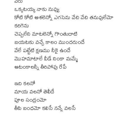
వేరు
ఒక్కటయ్య నాకు నువ్వు
కోటి కోటి ఆశలెన్నో ఎగసెను వేచి వేచి తనువులేమో
కరిగెను
చెప్పలేని మాటలెన్నో గొంతుదాటి
బయటకు వచ్చే కాలం ముందరుందే
వేలే పట్టేటి క్షణము నీకై ఉందే
మొహమాటాలే వీడే నింకా మమ్మే
ఆటంకాలన్నీ తీరిపోవు రేపే
ఇది కలనో
మాయ వలనో తెలీదే
పూల సంద్రంమో
తీపి బంధమో కలిసే నన్నే వలసే