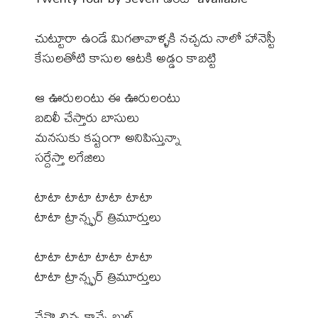
చుట్టూరా ఉండే మిగతావాళ్ళకి నచ్చదు నాలో హానెస్టీ
కేసులతోటి కాసుల ఆటకి అడ్డం కాబట్టి
ఆ ఊరులంటు ఈ ఊరులంటు
బదిలీ చేస్తారు బాసులు
మనసుకు కష్టంగా అనిపిస్తున్నా
సర్దేస్తా లగేజిలు
టాటా టాటా టాటా టాటా
టాటా ట్రాన్స్ఫర్ త్రిమూర్తులు
టాటా టాటా టాటా టాటా
టాటా ట్రాన్స్ఫర్ త్రిమూర్తులు
నేనొ చిన్న కాన్స్టేబుల్