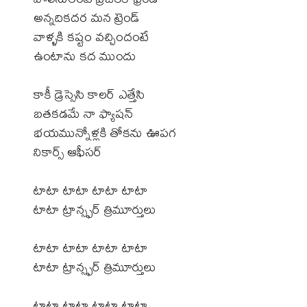
అన్నదికదర మన ట్రెండ్
వాళ్ళకి కష్టం వచ్చిందంటే
ఉంటాను కద ముందు
కాకీ డ్రెస్సెసి కాలర్ ఎత్తేసి
బతకడమే నా ఫ్యాషన్
భయమున్నోళ్లకి తోకను ఊపగ
నికార్స్ ఆఫీసర్
టాటా టాటా టాటా టాటా
టాటా ట్రాన్స్ఫర్ త్రిమూర్తులు
టాటా టాటా టాటా టాటా
టాటా ట్రాన్స్ఫర్ త్రిమూర్తులు
టాటా టాటా టాటా టాటా