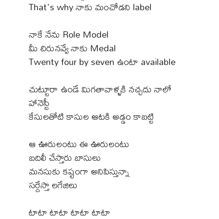
That's why నాకు మంచోడని label
నాకే నేను Role Model
మీ చిరునవ్వే నాకు Medal
Twenty four by seven ఉంటా available
చుట్టూరా ఉండే మిగతావాళ్ళకి నచ్చదు నాలో
హానెస్టీ
కేసులతోటి కాసుల ఆటకి అడ్డం కాబట్టి
ఆ ఊరులంటు ఈ ఊరులంటు
బదిలీ చేస్తారు బాసులు
మనసుకు కష్టంగా అనిపిస్తున్నా
సర్దేస్తా లగేజిలు
టాటా టాటా టాటా టాటా