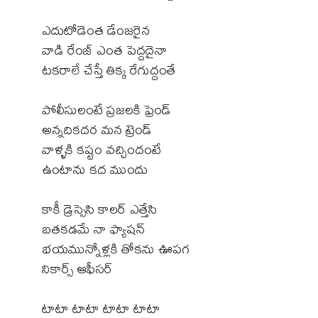
ఎదుటోడెంత డేంజరైన
వాడి రేంజ్ ఎంత పెద్దదైనా
టకరాలే చేస్తే తిక్క రేగుద్దంతే
పోలీసులంటే ప్రజలకి ఫ్రెండ్
అన్నదికదర మన ట్రెండ్
వాళ్ళకి కష్టం వచ్చిందంటే
ఉంటాను కద ముందు
కాకీ డ్రెస్సెసి కాలర్ ఎత్తేసి
బతకడమే నా ఫ్యాషన్
భయమున్నోళ్లకి తోకను ఊపగ
నికార్స్ ఆఫీసర్
టాటా టాటా టాటా టాటా