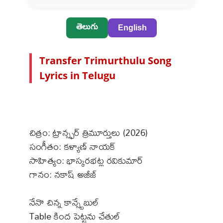
తెలుగు
English
Transfer Trimurthulu Song
Lyrics in Telugu
చిత్రం: ట్రాన్స్ఫర్ త్రిమూర్తులు (2026)
సంగీతం: కళ్యాణ్ నాయక్
సాహిత్యం: భాస్కరభట్ల రవికుమార్
గానం: నకాష్ అజీజ్
నేనొ చిన్న కాన్స్టేబుల్
Table కింద పెట్టను చేతుల్