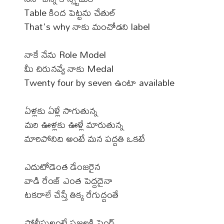
Table కింద పెట్టను చేతుల్
That's why నాకు మంచోడని label
నాకే నేను Role Model
మీ చిరునవ్వే నాకు Medal
Twenty four by seven ఉంటా available
ఏళ్లకు ఏళ్లే సాగుతున్న
మరి ఊళ్లకు ఊళ్లే మారుతున్న
మారిపోనిది అంటే మన పద్దతి ఒకటే
ఎదుటోడెంత డేంజరైన
వాడి రేంజ్ ఎంత పెద్దదైనా
టకరాలే చేస్తే తిక్క రేగుద్దంతే
పోలీసులంటే ప్రజలకి ఫ్రెండ్