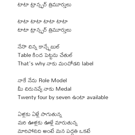
టాటా ట్రాన్స్ఫర్ త్రిమూర్తులు
టాటా టాటా టాటా టాటా
టాటా ట్రాన్స్ఫర్ త్రిమూర్తులు
నేనొ చిన్న కాన్స్టేబుల్
Table కింద పెట్టను చేతుల్
That's why నాకు మంచోడని label
నాకే నేను Role Model
మీ చిరునవ్వే నాకు Medal
Twenty four by seven ఉంటా available
ఏళ్లకు ఏళ్లే సాగుతున్న
మరి ఊళ్లకు ఊళ్లే మారుతున్న
మారిపోనిది అంటే మన పద్దతి ఒకటే