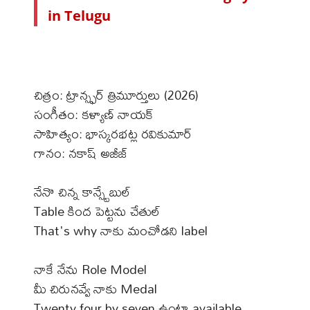
in Telugu
చిత్రం: ట్రాన్స్ఫర్ త్రిమూర్తులు (2026)
సంగీతం: కళ్యాణ్ నాయక్
సాహిత్యం: భాస్కరభట్ల రవికుమార్
గానం: నకాష్ అజీజ్
నేనొ చిన్న కాన్స్టేబుల్
Table కింద పెట్టను చేతుల్
That's why నాకు మంచోడని label
నాకే నేను Role Model
మీ చిరునవ్వే నాకు Medal
Twenty four by seven ఉంటా available