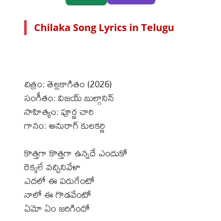
Chilaka Song Lyrics in Telugu
చిత్రం: తెల్లకాగితం (2026)
సంగీతం: విజయ్ బుల్గానిన్
సాహిత్యం: పూర్ణ చారి
గానం: అనురాగ్ కులకర్ణి
కొత్తగా కొత్తగా ఉన్నదే ఎందుకో
రెక్కలే వచ్చినివేళా
ఎదలో ఈ పరుగేంటో
నాలో ఈ గొడవేంటో
ఏమో ఏం జరిగిందో