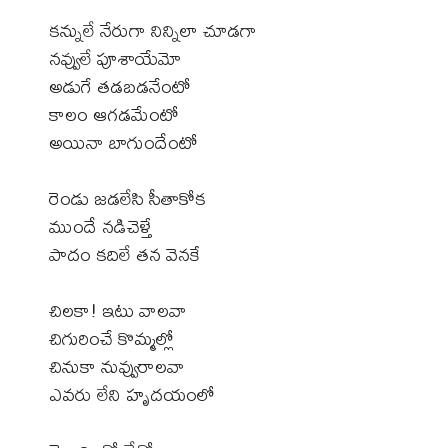
కన్నులే నేరుగా నిన్నిలా చూడగా
నవ్వులే పూశాయేమో
అడుగే తడబడనేంటో
కాలం ఆగడమేంటో
అయినా బాగుందేంటో
రెండు జడలేసి సీతాకోక
ముందే నడిచెళ్తే
పాదం కదిలే తన వెనకే
చిలకా! ఇటు వాలవా
చిగురించే కొమ్మల్లో
చినుకా నువ్వురాలవా
ఎవరు లేని హృదయంలో