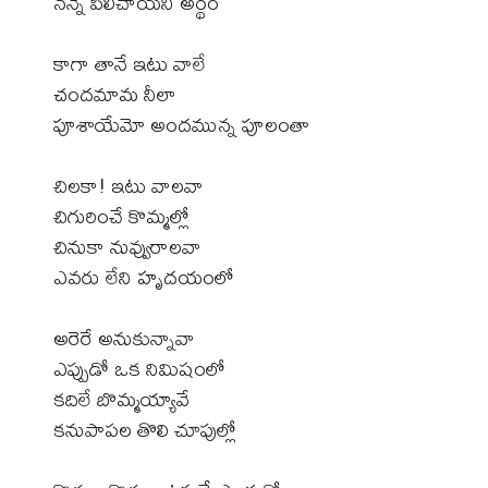
నన్నే పిలిచాయని అర్థం
కాగా తానే ఇటు వాలే
చందమామ నీలా
పూశాయేమో అందమున్న పూలంతా
చిలకా! ఇటు వాలవా
చిగురించే కొమ్మల్లో
చినుకా నువ్వురాలవా
ఎవరు లేని హృదయంలో
అరెరే అనుకున్నావా
ఎప్పుడో ఒక నిమిషంలో
కదిలే బొమ్మయ్యావే
కనుపాపల తొలి చూపుల్లో