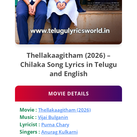
Thellakaagitham (2026) –
Chilaka Song Lyrics in Telugu
and English
MOVIE DETAILS
Movie :
Thellakaagitham (2026)
Music :
Vijai Bulganin
Lyricist :
Purna Chary
Singers :
Anurag Kulkarni