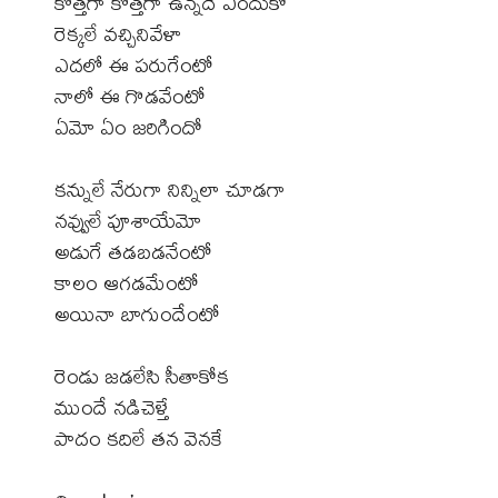
కొత్తగా కొత్తగా ఉన్నదే ఎందుకో
రెక్కలే వచ్చినివేళా
ఎదలో ఈ పరుగేంటో
నాలో ఈ గొడవేంటో
ఏమో ఏం జరిగిందో
కన్నులే నేరుగా నిన్నిలా చూడగా
నవ్వులే పూశాయేమో
అడుగే తడబడనేంటో
కాలం ఆగడమేంటో
అయినా బాగుందేంటో
రెండు జడలేసి సీతాకోక
ముందే నడిచెళ్తే
పాదం కదిలే తన వెనకే