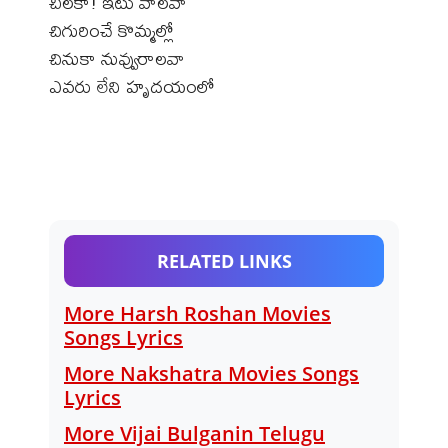
చిలకా! ఇటు వాలవా
చిగురించే కొమ్మల్లో
చినుకా నువ్వురాలవా
ఎవరు లేని హృదయంలో
RELATED LINKS
More Harsh Roshan Movies
Songs Lyrics
More Nakshatra Movies Songs
Lyrics
More Vijai Bulganin Telugu