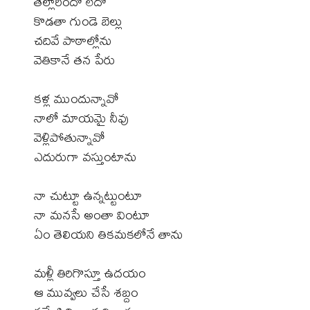
తెల్లారిందో లేదో
కొడతా గుండె బెల్లు
చదివే పాఠాల్లోను
వెతికానే తన పేరు
కళ్ల ముందున్నావో
నాలో మాయమై నీవు
వెళ్లిపోతున్నావో
ఎదురుగా వస్తుంటాను
నా చుట్టూ ఉన్నట్టుంటూ
నా మనసే అంతా వింటూ
ఏం తెలియని తికమకలోనే తాను
మళ్లీ తిరిగొస్తూ ఉదయం
ఆ మువ్వలు చేసే శబ్దం