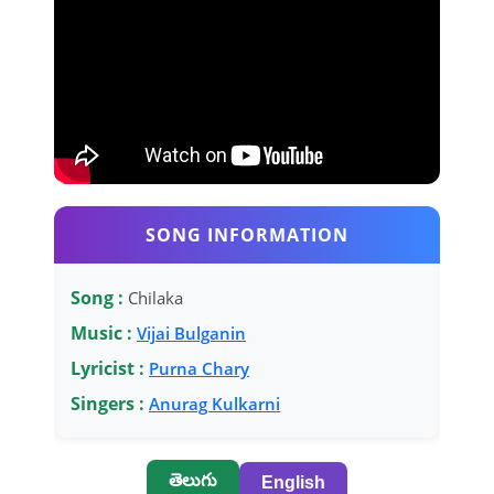
SONG INFORMATION
Song :
Chilaka
Music :
Vijai Bulganin
Lyricist :
Purna Chary
Singers :
Anurag Kulkarni
తెలుగు
English