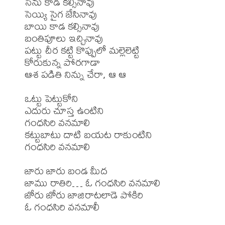
సేను కాడ కల్సినావు

సెయ్యి సైగ జేసినావు

బాయి కాడ కల్సినావు

బంతిపూలు ఇచ్చినావు

పట్టు చీర కట్టి కొప్పులో మల్లెలెట్టి

కోరుకున్న పోరగాడా

ఆశ పడితి నిన్ను చేరా, ఆ ఆ

ఒట్టు పెట్టుకోని

ఎదురు చూస్త ఉంటిని

గంధసిరి వనమాలి

కట్టుబాటు దాటి బయట రాకుంటిని

గంధసిరి వనమాలి

జారు జారు బండ మీద

జాము రాతిరి… ఓ గంధసిరి వనమాలి

జోరు జోరు జాజిరాటలాడె పోకిరి

ఓ గంధసిరి వనమాలీ
