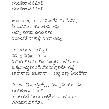
గంధసిరి వనమాలి

గంధసిరి వనమాలి

ఆఆ ఆ ఆ, నా మనసులోన నిండి నీవు

నీ మనసు నాకు తెలిపినావు

నిన్ను మరిసి ఉండలేను

కలుసుకోగా నీవు రావా నన్ను

నాలుగురిట్ల జెయ్యకు

నన్నూ నవ్వుల పాలు

పదుగురిట్ల పందిట్ల పట్టుకో సిటికనేలు

ఒక్కపొద్దులుండి ముడుపులెన్నో గట్టి

జాగారాలు జేసినారా… జల్ది వచ్చి ఏలుకోవా

మా ఇంటి వాళ్ళతో… నువ్వు మాటలాడరా

గంధసిరి వనమాలి

జంట కట్టి సంబురాల్లో తేలుదామురా

గంధసిరి వనమాలి
