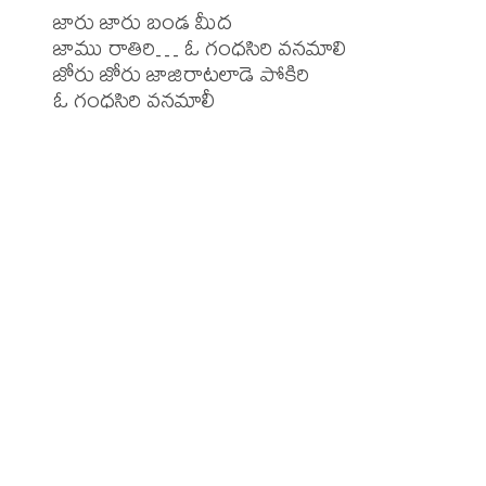
జారు జారు బండ మీద

జాము రాతిరి… ఓ గంధసిరి వనమాలి

జోరు జోరు జాజిరాటలాడె పోకిరి

ఓ గంధసిరి వనమాలీ
