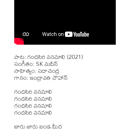
పాట: గంధసిరి వనమాలి (2021)

సంగీతం: SK మదీన్ 

సాహిత్యం: సదాచంద్ర

గానం: ఇంద్రావతి చౌహాన్

గంధసిరి వనమాలి

గంధసిరి వనమాలి

గంధసిరి వనమాలి

గంధసిరి వనమాలి

జారు జారు బండ మీద
