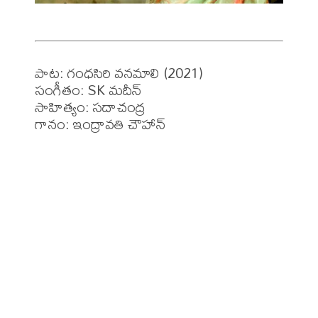
పాట: గంధసిరి వనమాలి (2021)

సంగీతం: SK మదీన్ 

సాహిత్యం: సదాచంద్ర
