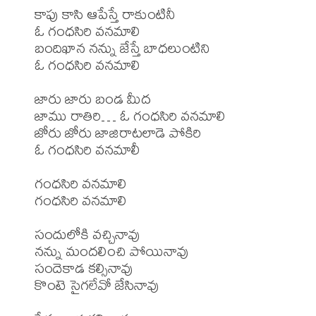
కాపు కాసి ఆపేస్తే రాకుంటినీ

ఓ గంధసిరి వనమాలి

బందిఖాన నన్ను జేస్తే బాధలుంటిని

ఓ గంధసిరి వనమాలి

జారు జారు బండ మీద

జాము రాతిరి… ఓ గంధసిరి వనమాలి

జోరు జోరు జాజిరాటలాడె పోకిరి

ఓ గంధసిరి వనమాలీ

గంధసిరి వనమాలి

గంధసిరి వనమాలి

సందులోకి వచ్చినావు

నన్ను మందలించి పోయినావు

సందెకాడ కల్సినావు

కొంటె సైగలేవో జేసినావు
