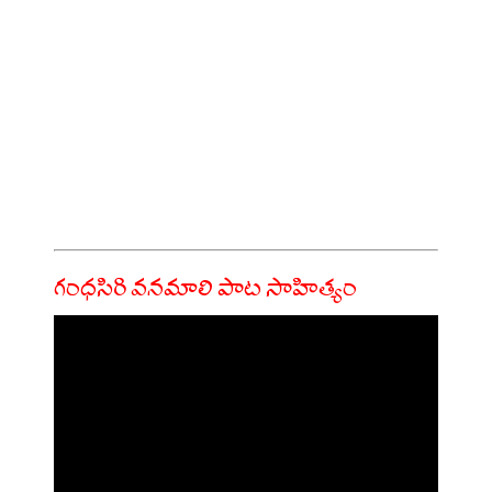
గంధసిరి వనమాలి పాట సాహిత్యం