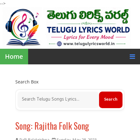
-->
Home
Search Box
Song: Rajitha Folk Song
Palli Balakrishna
Sunday, May 28, 2023