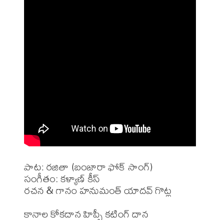
పాట: రజితా (బంజారా ఫోక్ సాంగ్)

సంగీతం: కళ్యాణ్ కీస్

రచన & గానం హనుమంత్ యాదవ్ గొట్ల

కానాల కోకదాన హిప్పీ కటింగ్ దాన
