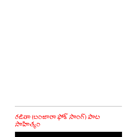
రజితా (బంజారా ఫోక్ సాంగ్) పాట
సాహిత్యం