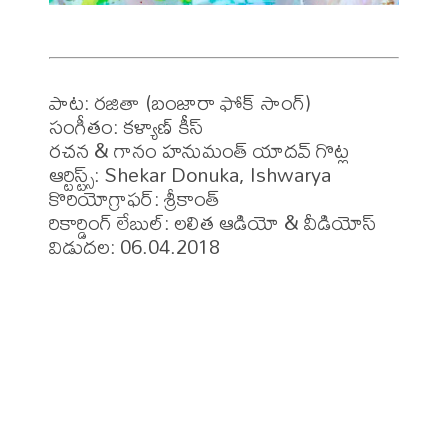
పాట: రజితా (బంజారా ఫోక్ సాంగ్)

సంగీతం: కళ్యాణ్ కీస్

రచన & గానం హనుమంత్ యాదవ్ గొట్ల

ఆర్టిస్ట్స్: Shekar Donuka, Ishwarya

కొరియోగ్రాఫర్: శ్రీకాంత్

రికార్డింగ్ లేబుల్: లలిత ఆడియో & వీడియోస్

విడుదల: 06.04.2018
