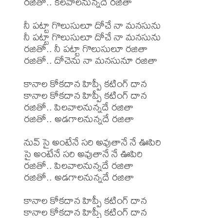
రజితో.. కలవాలనున్నదే రజితా

నీ పట్టా గొలుసులూ దోచే నా మనసును

నీ పట్టా గొలుసులూ దోచే నా మనసును

రజితో.. నీ పట్టా గొలుసులూ రజితా

రజితో.. దోచెను నా మనసునూ రజితా

కానాల కోకదాన హిప్పీ కటింగ్ దాన

కానాల కోకదాన హిప్పీ కటింగ్ దాన

రజితో.. పిలవాలనున్నదే రజితా

రజితో.. అడగాలనున్నదే రజితా

నువ్ సై అంటేనే సరి అవుతానే నే ఊపిరి

సై అంటేనే సరి అవుతానే నే ఊపిరి

రజితో.. పిలవాలనున్నదే రజితా

రజితో.. అడగాలనున్నదే రజితా

కానాల కోకదాన హిప్పీ కటింగ్ దాన

కానాల కోకదాన హిప్పీ కటింగ్ దాన
