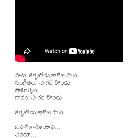
పాట: కళ్ళజోడు కాలేజి పాప  

సంగీతం:  సాగర్ కొండు

సాహిత్యం: 

గానం: సాగర్ కొండు

కళ్ళజోడు కాలేజి పాప

ఓహో కాలేజి పాప...

ఎవరూ...
