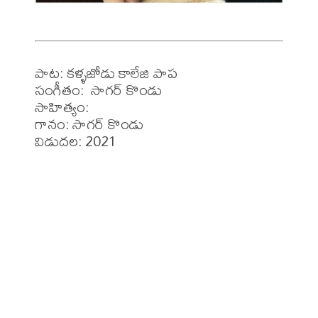
పాట: కళ్ళజోడు కాలేజి పాప  

సంగీతం:  సాగర్ కొండు

సాహిత్యం: 

గానం: సాగర్ కొండు

విడుదల: 2021
