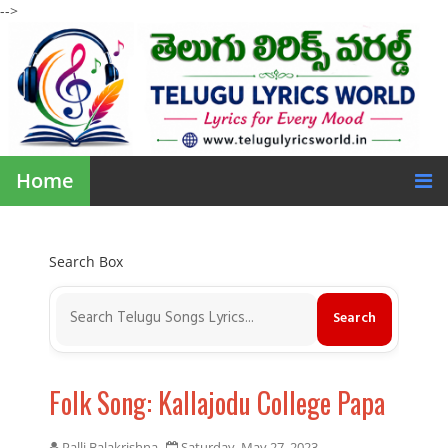
-->
Home
Search Box
Folk Song: Kallajodu College Papa
Palli Balakrishna
Saturday, May 27, 2023