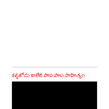
కళ్ళజోడు కాలేజి పాప పాట సాహిత్యం