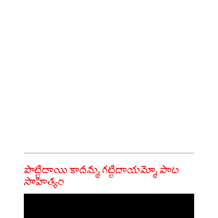
పొట్టిదాయి కాదమ్మ గట్టిదాయమ్మో పాట
సాహిత్యం