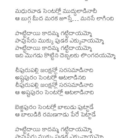
మధురవాడ సెంటర్లో ముద్దులాడినాదీ

ఆ బుగ్గ మీద మరక జూస్తే… మనసే లాగింది

పొట్టిదాయి కాదమ్మ గట్టిదాయమ్మో

పావుసేరు ముక్కు పుడక ఎక్కువాయమ్మో

పొట్టిదాయి కాదమ్మ గట్టిదాయమ్మో

ఇది మొగడు కొట్టిన దెబ్బలకు లొంగదయమ్మో

చీపురుపల్లి జంక్షన్లో సరసమాడినాది

అష్టపురం సెంటర్లో ఆటలాడినది

చీపురుపల్లి జంక్షన్లో సరసమాడినాది

ఆ అష్టపురం సెంటర్లో ఆటలాడినాది

బెజ్జిపురం సెంటర్లో బాలుడు పుట్టాడే

ఆ బాలుడికి రమణగాడు పేరే పెట్టాడే

పొట్టిదాయి కాదమ్మ గట్టిదాయమ్మో

పావుసేరు ముక్కు పుడక ఎక్కువాయమ్మో
