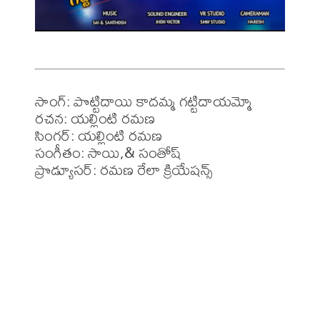
సాంగ్: పొట్టిదాయి కాదమ్మ గట్టిదాయమ్మో

రచన: యల్లింటి రమణ 

సింగర్: యల్లింటి రమణ 

సంగీతం: సాయి,& సంతోష్ 

ప్రొడ్యూసర్: రమణ రేలా క్రియేషన్స్
