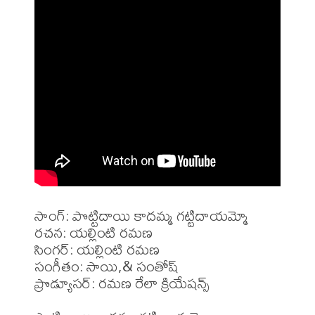
సాంగ్: పొట్టిదాయి కాదమ్మ గట్టిదాయమ్మో

రచన: యల్లింటి రమణ 

సింగర్: యల్లింటి రమణ 

సంగీతం: సాయి,& సంతోష్ 

ప్రొడ్యూసర్: రమణ రేలా క్రియేషన్స్
