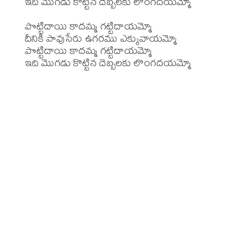
ఇది మొగడు కొట్టిన దెబ్బలకు లొంగదయమ్మో

పొట్టిదాయి కాదమ్మ గట్టిదాయమ్మో

దీనికి పావుసేరు ఉగరము ఎక్కువాయమ్మో

పొట్టిదాయి కాదమ్మ గట్టిదాయమ్మో
