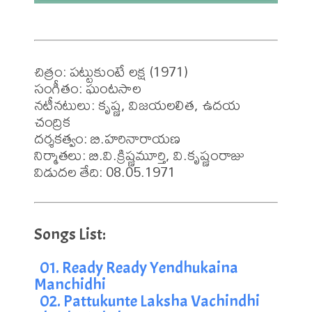
చిత్రం: పట్టుకుంటే లక్ష (1971)

సంగీతం: ఘంటసాల

నటీనటులు: కృష్ణ, విజయలలిత, ఉదయ 
చంద్రిక 

దర్శకత్వం: బి.హరినారాయణ 

నిర్మాతలు: బి.వి.క్రిష్ణమూర్తి, వి.కృష్ణంరాజు 

విడుదల తేది: 08.05.1971
01. Ready Ready Yendhukaina 
Manchidhi
02. Pattukunte Laksha Vachindhi 