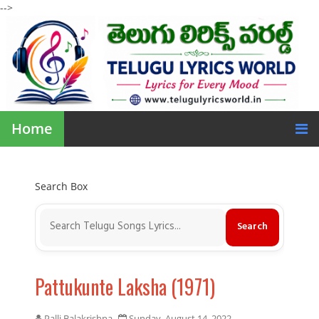
-->
Home
Search Box
Pattukunte Laksha (1971)
Palli Balakrishna
Sunday, August 14, 2022