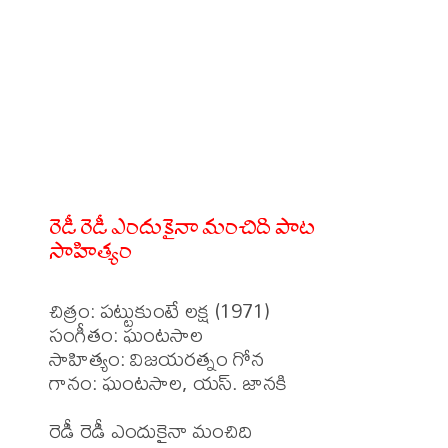
రెడీ రెడీ ఎందుకైనా మంచిది పాట
సాహిత్యం
చిత్రం: పట్టుకుంటే లక్ష (1971)

సంగీతం: ఘంటసాల

సాహిత్యం: విజయరత్నం గోన 

గానం: ఘంటసాల, యస్. జానకి 
