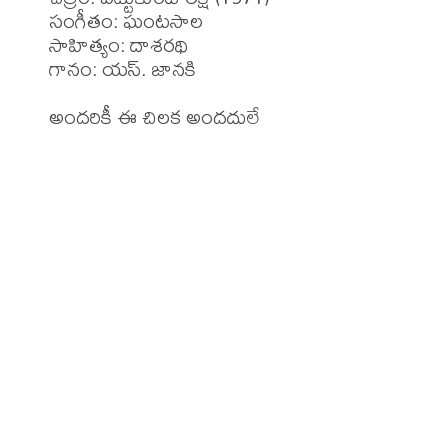
సంగీతం: ఘంటసాల

సాహిత్యం: దాశరథి 

గానం: యస్. జానకి 

అందరికీ ఈ చిలక అందదులే 
