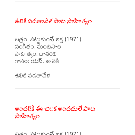
ఉలికి పడతావేళ పాట సాహిత్యం
చిత్రం: పట్టుకుంటే లక్ష (1971)

సంగీతం: ఘంటసాల

సాహిత్యం: దాశరథి 

గానం: యస్. జానకి 

అందరికీ ఈ చిలక అందదులే పాట
సాహిత్యం
చిత్రం: పట్టుకుంటే లక్ష (1971)
