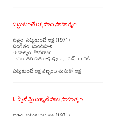
పట్టుకుంటే లక్ష పాట సాహిత్యం
చిత్రం: పట్టుకుంటే లక్ష (1971)

సంగీతం: ఘంటసాల

సాహిత్యం: కొసరాజు 

గానం: తిరుపతి రాఘవులు, యస్. జానకి 

ఓ స్వీటీ మై బ్యూటీ పాట సాహిత్యం
చిత్రం: పట్టుకుంటే లక్ష (1971)
