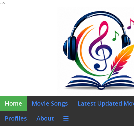
-->
Home
Movie Songs
Latest Updated Mo
Profiles
About