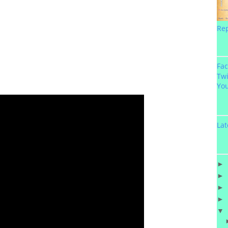
Re
Fa
Twi
Yo
Lat
►
►
►
►
▼