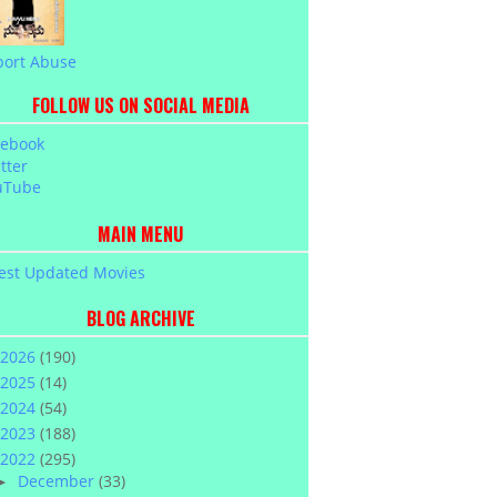
port Abuse
FOLLOW US ON SOCIAL MEDIA
cebook
tter
uTube
MAIN MENU
est Updated Movies
BLOG ARCHIVE
2026
(190)
2025
(14)
2024
(54)
2023
(188)
2022
(295)
December
(33)
►