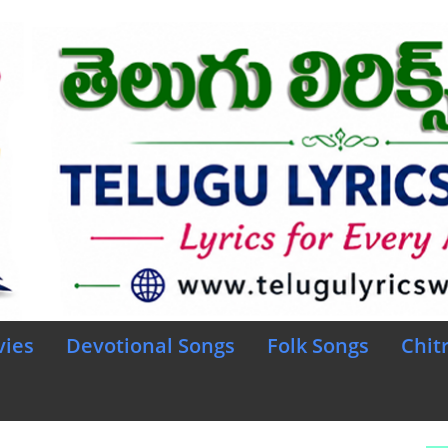
vies
Devotional Songs
Folk Songs
Chit