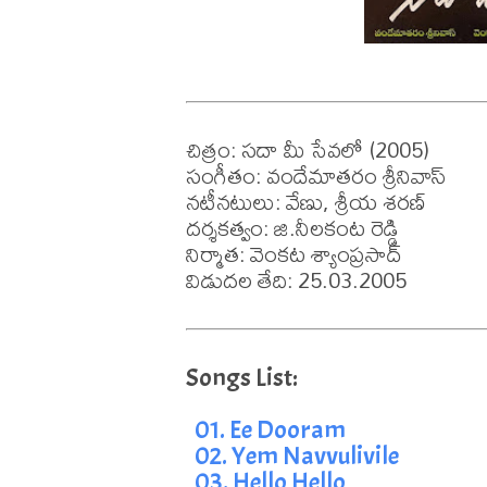
చిత్రం: సదా మీ సేవలో (2005)

సంగీతం: వందేమాతరం శ్రీనివాస్

నటీనటులు: వేణు, శ్రీయ శరణ్ 

దర్శకత్వం: జి.నీలకంట రెడ్డి 

నిర్మాత: వెంకట శ్యాంప్రసాద్

విడుదల తేది: 25.03.2005
01. Ee Dooram
02. Yem Navvulivile
03. Hello Hello