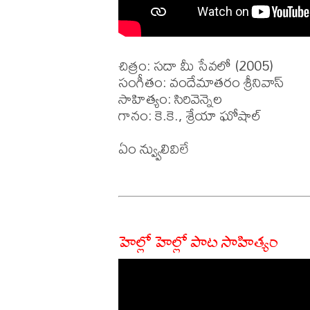
చిత్రం: సదా మీ సేవలో (2005)

సంగీతం: వందేమాతరం శ్రీనివాస్

సాహిత్యం: సిరివెన్నెల 

గానం: కె.కె., శ్రేయా ఘోషాల్

ఏం న్వ్వులివిలే 

హెల్లో హెల్లో పాట సాహిత్యం