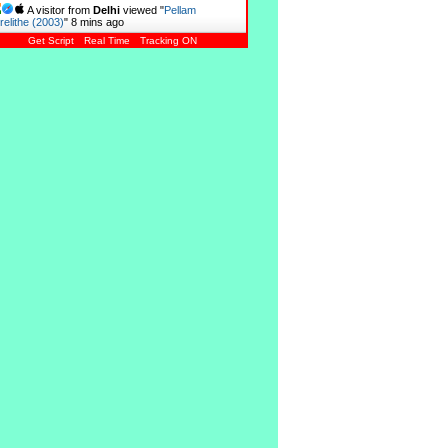
A visitor from
Delhi
viewed "
Pellam
elithe (2003)
"
8 mins ago
Get Script
Real Time
Tracking ON