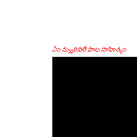
ఏం న్వ్వులివిలే పాట సాహిత్యం