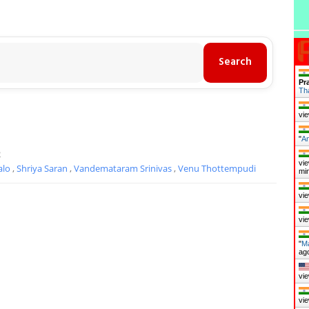
Pr
Th
vie
"
A
2
vie
alo
,
Shriya Saran
,
Vandemataram Srinivas
,
Venu Thottempudi
mi
vie
vie
"
Ma
ag
vie
vie