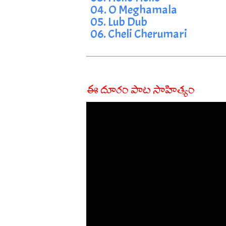
04. O Meghamala
05. Lub Dub
06. Cheli Cherumari
ఈ దూరం పాట సాహిత్యం