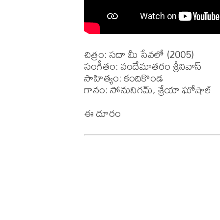
చిత్రం: సదా మీ సేవలో (2005)

సంగీతం: వందేమాతరం శ్రీనివాస్

సాహిత్యం: కందికొండ

గానం: సోనునిగమ్, శ్రేయా ఘోషాల్
