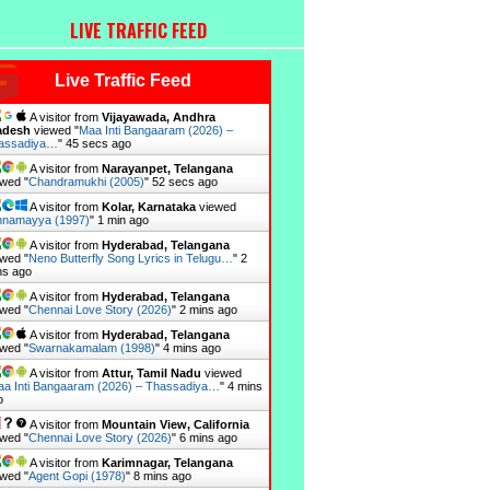
LIVE TRAFFIC FEED
Live Traffic Feed
A visitor from
Vijayawada, Andhra
adesh
viewed "
Maa Inti Bangaaram (2026) –
assadiya…
"
46 secs ago
A visitor from
Narayanpet, Telangana
wed "
Chandramukhi (2005)
"
53 secs ago
A visitor from
Kolar, Karnataka
viewed
nnamayya (1997)
"
1 min ago
A visitor from
Hyderabad, Telangana
wed "
Neno Butterfly Song Lyrics in Telugu…
"
2
ns ago
A visitor from
Hyderabad, Telangana
wed "
Chennai Love Story (2026)
"
2 mins ago
A visitor from
Hyderabad, Telangana
wed "
Swarnakamalam (1998)
"
4 mins ago
A visitor from
Attur, Tamil Nadu
viewed
a Inti Bangaaram (2026) – Thassadiya…
"
4 mins
o
A visitor from
Mountain View, California
wed "
Chennai Love Story (2026)
"
6 mins ago
A visitor from
Karimnagar, Telangana
wed "
Agent Gopi (1978)
"
8 mins ago