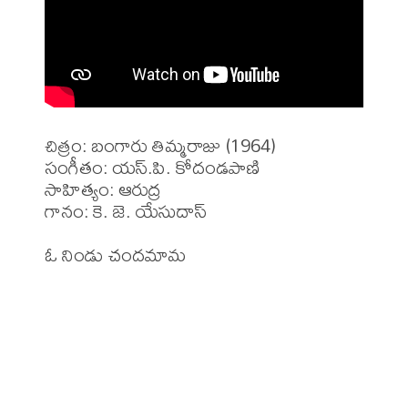
చిత్రం: బంగారు తిమ్మరాజు (1964)

సంగీతం: యస్.పి. కోదండపాణి

సాహిత్యం: ఆరుద్ర 

గానం: కె. జె. యేసుదాస్ 
