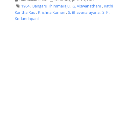
1964
,
Bangaru Thimmaraju
,
G. Viswanatham
,
Kathi
Kantha Rao
,
Krishna Kumari
,
S. Bhavanarayana
,
S. P.
Kodandapani