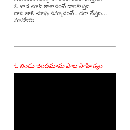
ఓ జాడ చూసి కాశావంటే దారికొస్తది

దాని జాలి చూపు నమ్మావంటే.. దగా చేస్తది... 
మావోయ్

ఓ నిండు చందమామ పాట సాహిత్యం