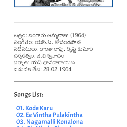
చిత్రం: బంగారు తిమ్మరాజు (1964)

సంగీతం: యస్.పి. కోదండపాణి

నటీనటులు: కాంతారావు, కృష్ణ కుమారి 

దర్శకత్వం: జి.విశ్వనాధం

నిర్మాత: యస్.భావనారాయణ

విడుదల తేది: 28.02.1964
01. Kode Karu
02. Ee Vintha Pulakintha
03. Nagamalli Konalona