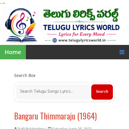
-->
Home
Search Box
Bangaru Thimmaraju (1964)
Palli Balakrishna
Saturday, June 25, 2022