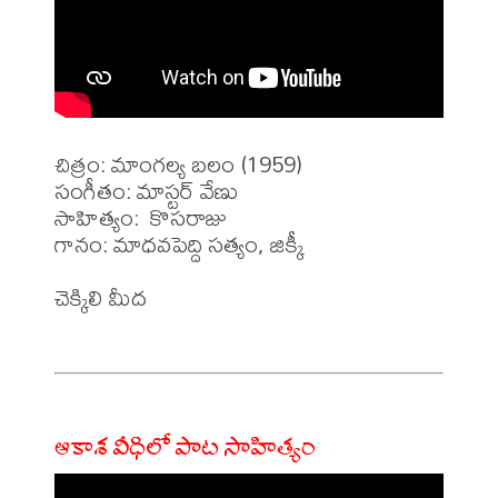
చిత్రం: మాంగల్య బలం (1959)

సంగీతం: మాస్టర్ వేణు

సాహిత్యం:  కొసరాజు

గానం: మాధవపెద్ది సత్యం, జిక్కీ

చెక్కిలి మీద 

ఆకాశ వీధిలో పాట సాహిత్యం