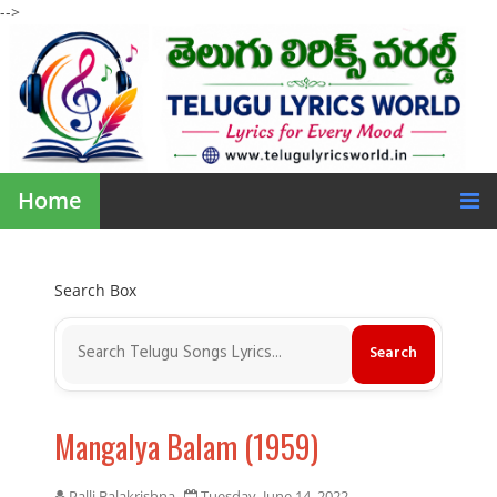
-->
Home
Search Box
Mangalya Balam (1959)
Palli Balakrishna
Tuesday, June 14, 2022