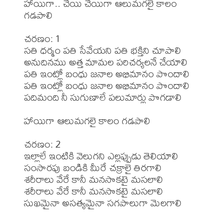
హాయిగా.. చేయి చేయిగా ఆలుమగలై కాలం 
గడపాలి

చరణం: 1

సతి ధర్మం పతి సేవేయని పతి భక్తిని చూపాలి

అనుదినము అత్త మామల పరిచర్యలనే చేయాలి

పతి ఇంట్లో బంధు జనాల అభిమానం పొందాలి

పతి ఇంట్లో బంధు జనాల అభిమానం పొందాలి

పదిమంది నీ సుగుణాలే పలుమార్లు పొగడాలి

హాయిగా ఆలుమగలై కాలం గడపాలి

చరణం: 2

ఇల్లాలే ఇంటికి వెలుగని ఎల్లప్పుడు తెలియాలి

సంసారపు బండికి మీరే చక్రాలై తిరగాలి

శరీరాలు వేరే కానీ మనసొకటై మసలాలి

శరీరాలు వేరే కానీ మనసొకటై మసలాలి

సుఖమైనా అసత్యమైనా సగపాలుగా మెలగాలి
