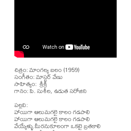
చిత్రం: మాంగల్య బలం (1959)

సంగీతం: మాస్టర్ వేణు

సాహిత్యం:  శ్రీశ్రీ

గానం: పి. సుశీల, ఉడుత సరోజిని

పల్లవి:

హాయిగా ఆలుమగలై కాలం గడపాలి

హాయిగా ఆలుమగలై కాలం గడపాలి

వేయ్యేళ్ళు మీరనుకూలంగా ఒకటై బ్రతకాలి
