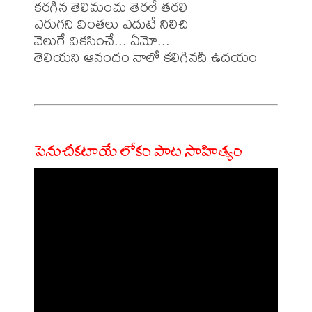
కరగిన తెలిమంచు తెరలే తరలి

ఎరుగని వింతలు ఎదుటే నిలిచి

వెలుగే వికసించే... ఏమో...

తెలియని ఆనందం నాలో కలిగినదీ ఉదయం

పెనుచీకటాయే లోకం పాట సాహిత్యం