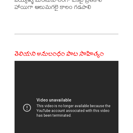
హాయిగా ఆలుమగలై కాలం గడపాలి

తెలియని అనుబంధం పాట సాహిత్యం