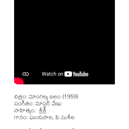
చిత్రం: మాంగల్య బలం (1959)

సంగీతం: మాస్టర్ వేణు

సాహిత్యం:  శ్రీశ్రీ

గానం: ఘంటసాల, పి.సుశీల
