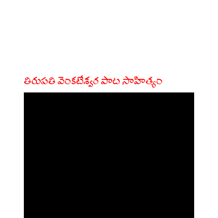
తిరుపతి వెంకటేశ్వర పాట సాహిత్యం