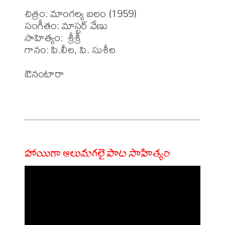
చిత్రం: మాంగల్య బలం (1959)

సంగీతం: మాస్టర్ వేణు

సాహిత్యం:  శ్రీశ్రీ

గానం: పి.లీల, పి. సుశీల

ఔనంటారా

హాయిగా ఆలుమగలై పాట సాహిత్యం