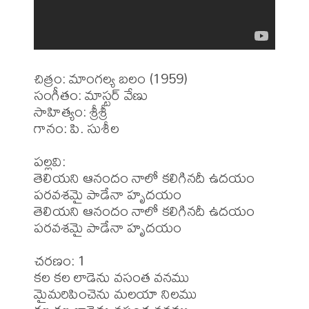
చిత్రం: మాంగల్య బలం (1959)

సంగీతం: మాస్టర్ వేణు

సాహిత్యం: శ్రీశ్రీ

గానం: పి. సుశీల

పల్లవి:

తెలియని ఆనందం నాలో కలిగినదీ ఉదయం

పరవశమై పాడేనా హృదయం

తెలియని ఆనందం నాలో కలిగినదీ ఉదయం

పరవశమై పాడేనా హృదయం

చరణం: 1

కల కల లాడెను వసంత వనము

మైమరిపించెను మలయా నిలము
