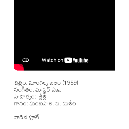
చిత్రం: మాంగల్య బలం (1959)

సంగీతం: మాస్టర్ వేణు

సాహిత్యం:  శ్రీశ్రీ

గానం: ఘంటసాల, పి. సుశీల

వాడిన పూలే 
