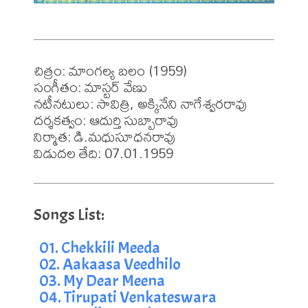
చిత్రం: మాంగల్య బలం (1959)

సంగీతం: మాస్టర్ వేణు

నటీనటులు: సావిత్రి, అక్కినేని నాగేశ్వరరావు

దర్శకత్వం: ఆదుర్తి సుబ్బారావు

నిర్మాత: డి.మధుసూధనరావు

విడుదల తేది: 07.01.1959
01. Chekkili Meeda
02. Aakaasa Veedhilo
03. My Dear Meena
04. Tirupati Venkateswara