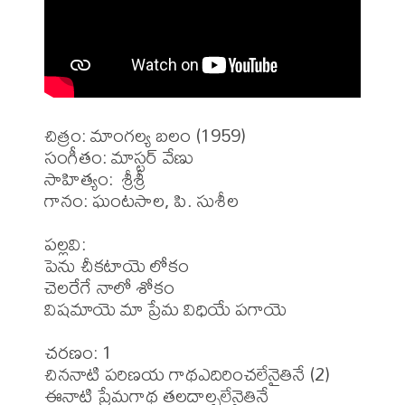
చిత్రం: మాంగల్య బలం (1959)

సంగీతం: మాస్టర్ వేణు

సాహిత్యం:  శ్రీశ్రీ

గానం: ఘంటసాల, పి. సుశీల

పల్లవి:

పెను చీకటాయె లోకం

చెలరేగే నాలో శోకం

విషమాయె మా ప్రేమ విధియే పగాయె

చరణం: 1

చిననాటి పరిణయ గాథఎదిరించలేనైతినే (2)

ఈనాటి ప్రేమగాథ తలదాల్చలేనైతినే
