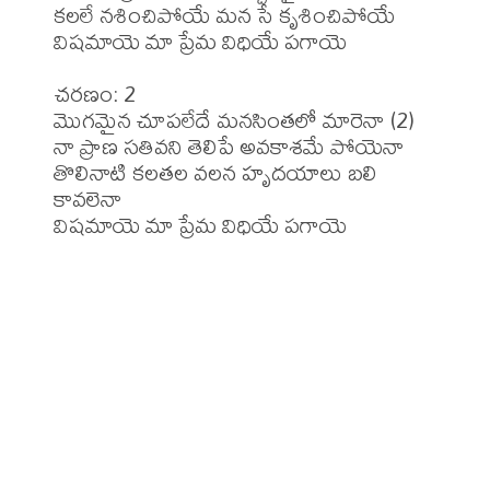
కలలే నశించిపోయే మన సే కృశించిపోయే

విషమాయె మా ప్రేమ విధియే పగాయె

చరణం: 2

మొగమైన చూపలేదే మనసింతలో మారెనా (2)

నా ప్రాణ సతివని తెలిపే అవకాశమే పోయెనా

తొలినాటి కలతల వలన హృదయాలు బలి 
కావలెనా

విషమాయె మా ప్రేమ విధియే పగాయె
