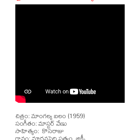
చిత్రం: మాంగల్య బలం (1959)

సంగీతం: మాస్టర్ వేణు

సాహిత్యం:  కొసరాజు

గానం: మాధవపెద్ది సత్యం, జిక్కీ
