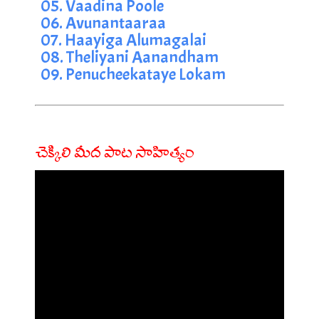
05. Vaadina Poole
06. Avunantaaraa
07. Haayiga Alumagalai
08. Theliyani Aanandham
09. Penucheekataye Lokam
చెక్కిలి మీద పాట సాహిత్యం