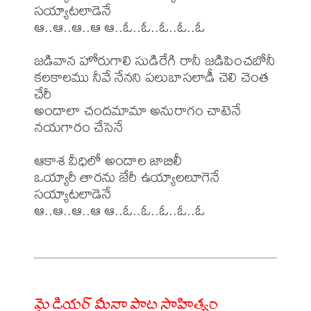
సయ్యాటలాడెనే

ఆ..ఆ..ఆ..ఆ ఆ..ఓ..ఓ..ఓ..ఓ..ఓ

జడివాన హోరుగాలి సుడిరేగి రానీ జడిపించబోనీ

కలకాలము నీవే నేనని పలుబాసలాడీ చెలి చెంత 
చేరీ

అందాలా చందమామా అనురాగం చాటెనే 
నయగారం చేసెనే

ఆకాశ వీధిలో అందాల జాబిలీ

ఒయ్యారీ తారను జేరీ ఉయ్యాలలూగెనే 
సయ్యాటలాడెనే

ఆ..ఆ..ఆ..ఆ ఆ..ఓ..ఓ..ఓ..ఓ..ఓ

మై డియర్ మీనా పాట సాహిత్యం