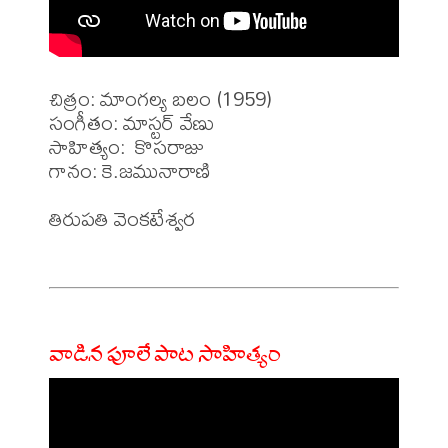
చిత్రం: మాంగల్య బలం (1959)

సంగీతం: మాస్టర్ వేణు

సాహిత్యం:  కొసరాజు

గానం: కె.జమునారాణి

తిరుపతి వెంకటేశ్వర 

వాడిన పూలే పాట సాహిత్యం