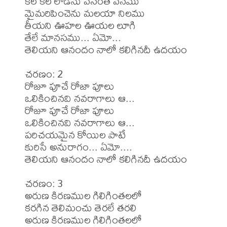
కల కల లాడెను వసంత వనము

మైమరిపించెను మలయా నిలము

తీయని ఊహల ఊయల లూగి

తేలే మానసము... ఏమో...

తెలియని ఆనందం నాలో కలిగినదీ ఉదయం

చరణం: 2

రోజూ పూచే రోజా పూలు

ఒలికించినవి నవరాగాలు ఆ...

రోజూ పూచే రోజా పూలు

ఒలికించినవి నవరాగాలు ఆ...

పరిచయమైన కోయిల పాటే

కురిసే అనురాగం... ఏమో....

తెలియని ఆనందం నాలో కలిగినదీ ఉదయం

చరణం: 3

అరుణ కిరణముల గిలిగింతలలో

కరగిన తెలిమంచు తెరలే తరలి

అరుణ కిరణముల గిలిగింతలలో
