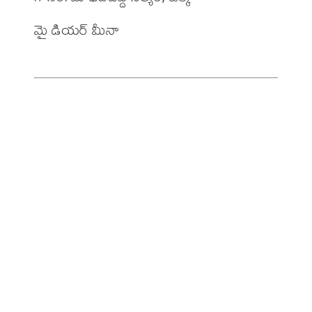
మై డియర్ మీనా
