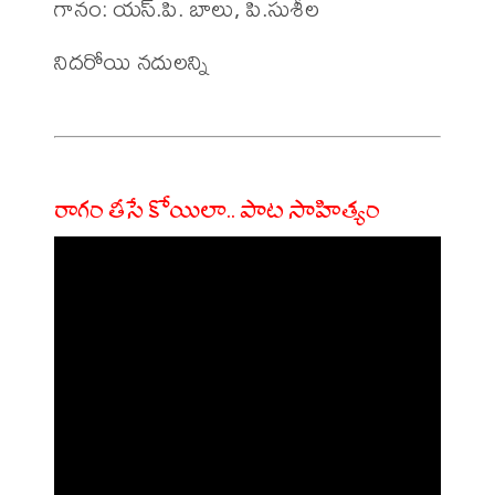
గానం: యస్.పి. బాలు, పి.సుశీల

నిదరోయి నదులన్ని 

రాగం తీసే కోయిలా.. పాట సాహిత్యం