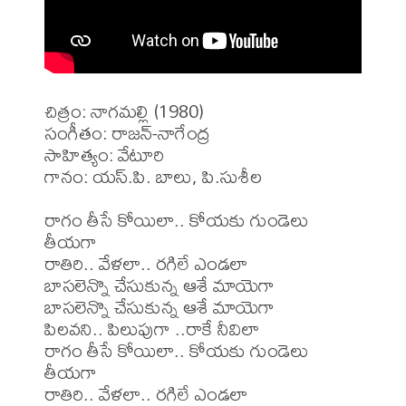
చిత్రం: నాగమల్లి (1980)

సంగీతం: రాజన్-నాగేంద్ర

సాహిత్యం: వేటూరి

గానం: యస్.పి. బాలు, పి.సుశీల

రాగం తీసే కోయిలా.. కోయకు గుండెలు 
తీయగా

రాతిరి.. వేళలా.. రగిలే ఎండలా

బాసలెన్నొ చేసుకున్న ఆశే మాయెగా

బాసలెన్నొ చేసుకున్న ఆశే మాయెగా

పిలవని.. పిలుపుగా ..రాకే నీవిలా

రాగం తీసే కోయిలా.. కోయకు గుండెలు 
తీయగా

రాతిరి.. వేళలా.. రగిలే ఎండలా
