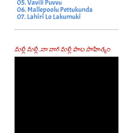
05. Vavili Puvvu
06. Mallepoolu Pettukunda
07. Lahiri Lo Lakumuki
మల్లీ మల్లీ..నా నాగ మల్లీ పాట సాహిత్యం