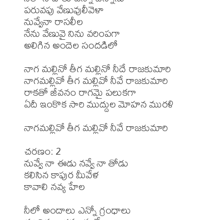
పరువపు వేణువులీవెళా

నువ్వేనా రాసలీల

నేను వేణువై నిను వరింపగా

అలిగిన అందెల సందడిలో

నాగ మల్లినో తీగ మల్లినో నీదే రాజకుమారి

నాగమల్లివో తీగ మల్లివో నీవే రాజకుమారి

రాకతో జీవనం రాగమై పలుకగా

ఏదీ ఇంకొక సారి ముద్దుల మోహన మురళి

నాగమల్లివో తీగ మల్లివో నీవే రాజకుమారి

చరణం: 2

నువ్వే నా ఈడు నవ్వే నా తోడు

కలిసిన కాపుర మీవేళ

కావాలి నవ్య హేల

నీలో అందాలు ఎన్నో గ్రంధాలు
