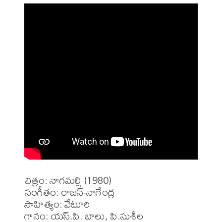
చిత్రం: నాగమల్లి (1980)

సంగీతం: రాజన్-నాగేంద్ర

సాహిత్యం: వేటూరి

గానం: యస్.పి. బాలు, పి.సుశీల
