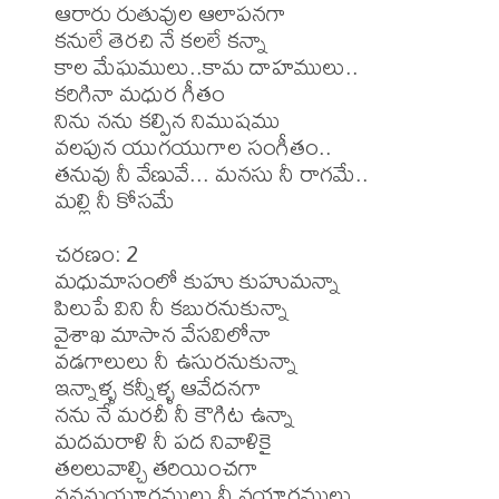
ఆరారు రుతువుల ఆలాపనగా

కనులే తెరచి నే కలలే కన్నా

కాల మేఘములు..కామ దాహములు..

కరిగినా మధుర గీతం

నిను నను కల్పిన నిముషము 

వలపున యుగయుగాల సంగీతం..

తనువు నీ వేణువే... మనసు నీ రాగమే..

మల్లి నీ కోసమే

చరణం: 2

మధుమాసంలో కుహు కుహుమన్నా

పిలుపే విని నీ కబురనుకున్నా

వైశాఖ మాసాన వేసవిలోనా

వడగాలులు నీ ఉసురనుకున్నా

ఇన్నాళ్ళ కన్నీళ్ళ ఆవేదనగా

నను నే మరచీ నీ కౌగిట ఉన్నా

మదమరాళి నీ పద నివాళికై 

తలలువాల్చి తరియించగా

వనమయూరములు నీ వయారములు 
