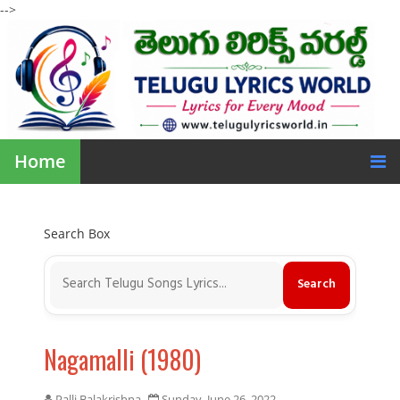
-->
Home
Search Box
Nagamalli (1980)
Palli Balakrishna
Sunday, June 26, 2022