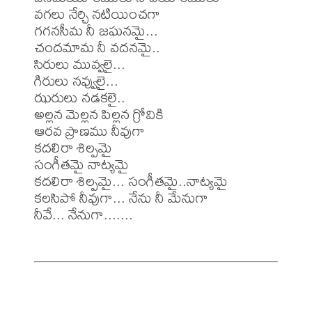
వగలు నేర్చి నటియించగా

గగనసీమ నీ జఘనమై... 

చందమామ నీ వదనమై..

సిరులు మువ్వలై... 

గిరులు నవ్వులై... 

ఝరులు నడకలై..

అల్లన మెల్లన పిల్లన గ్రోవికి

ఆరవ ప్రాణము నీవుగా

కదలిరా శిల్పమై 

సంగీతమై నాట్యమై

కదలిరా శిల్పమై... సంగీతమై..నాట్యమై

కలసిపో నీవుగా... నేను నీ మేనుగా

నీవే... నేనుగా.......
