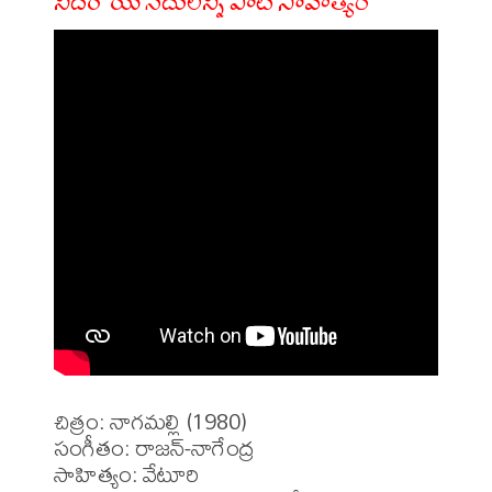
నిదరోయి నదులన్ని పాట సాహిత్యం
చిత్రం: నాగమల్లి (1980)

సంగీతం: రాజన్-నాగేంద్ర

సాహిత్యం: వేటూరి
