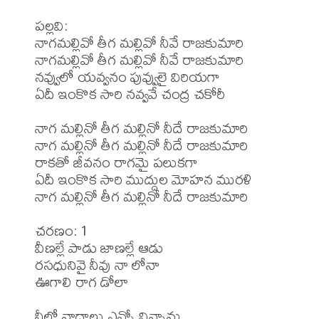
పల్లవి:

నాగమల్లివో తీగ మల్లివో నీవే రాజకుమారి

నాగమల్లివో తీగ మల్లివో నీవే రాజకుమారి

నవ్వులో యవ్వనం పువ్వులై విరియగా

ఏదీ ఇంకొక సారి నవ్వవే చంద్ర చకోరీ

నాగ మల్లినో తీగ మల్లినో నీదే రాజకుమారి

నాగ మల్లినో తీగ మల్లినో నీదే రాజకుమారి

రాకతో జీవనం రాగమై పలుకగా

ఏదీ ఇంకొక సారి ముద్దుల మోహన మురళి

నాగ మల్లినో తీగ మల్లినో నీదే రాజకుమారి

చరణం: 1

వీణల్లే పాడు జాణల్లే ఆడు

రసధునివై నీవు నా లోనా

ఊగాలి రాగ డోలా

నీలో నాదాలు ఎన్నో విన్నాను
