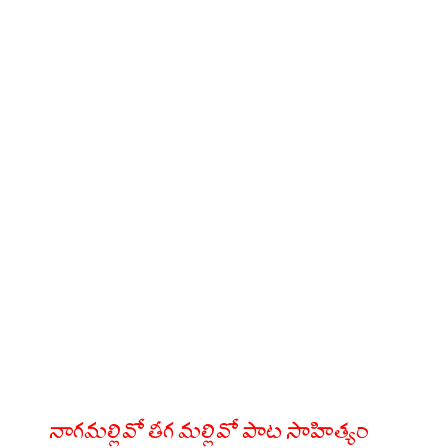
నాగమల్లివో తీగ మల్లివో పాట సాహిత్యం