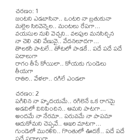
చరణం: 1

జంటని ఎడబాసినా.. ఒంటరి నా బ్రతుకునా

మల్లెల సిరివెన్నెల.. మంటలు రేపగా...

వయసుల నులి వెచ్చని.. వలపుల మనసిచ్చిన

నా చెలి చలి వేణువై.. వేదనలూదగా...

తొలకరీ పాటలే.. తోటలో పాడకే.. పదే పదే పదే 
పదాలుగా

రాగం తీసే కోయిలా.. కోయకు గుండెలు 
తీయగా

రాతిరి.. వేళలా.. రగిలే ఎండలా

చరణం: 2

పగిలిన నా హృదయమే.. రగిలెనే ఒక రాగమై

అడవిలో వినిపించిన.. ఆమని పాటగా...

అందమే నా నేరమా.. పరువమే నా పాపమా

ఆదుకోమని చెప్పవే.. ఆఖరి మాటగా...

గుండెలో మురళిని.. గొంతులో ఊదకే.. పదే పదే 
పదే పదాలుగా...
