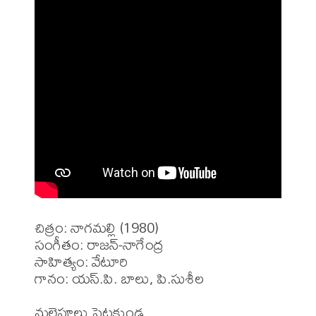
చిత్రం: నాగమల్లి (1980)

సంగీతం: రాజన్-నాగేంద్ర

సాహిత్యం: వేటూరి

గానం: యస్.పి. బాలు, పి.సుశీల

మల్లెపూలు పెట్టకుండ
