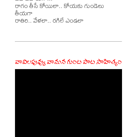
రాగం తీసే కోయిలా.. కోయకు గుండెలు 
తీయగా

రాతిరి.. వేళలా.. రగిలే ఎండలా

వావిలపువ్వు వామన గుంట పాట సాహిత్యం