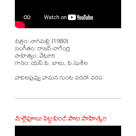
చిత్రం: నాగమల్లి (1980)

సంగీతం: రాజన్-నాగేంద్ర

సాహిత్యం: వేటూరి

గానం: యస్.పి. బాలు, పి.సుశీల

వావిలపువ్వు వామన గుంట వరసో వరస

మల్లెపూలు పెట్టకుండ పాట సాహిత్యం