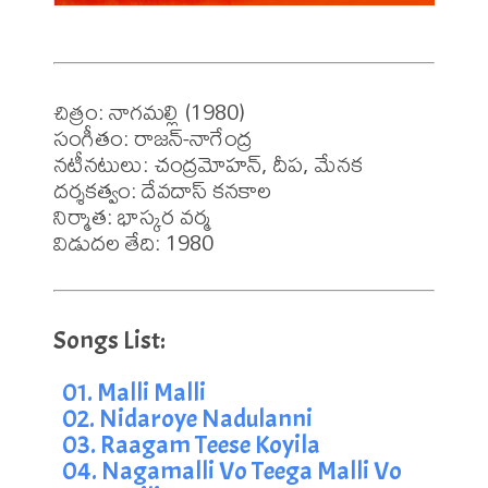
చిత్రం: నాగమల్లి (1980)

సంగీతం: రాజన్-నాగేంద్ర

నటీనటులు: చంద్రమోహన్, దీప, మేనక 

దర్శకత్వం: దేవదాస్ కనకాల

నిర్మాత: భాస్కర వర్మ 

విడుదల తేది: 1980
01. Malli Malli
02. Nidaroye Nadulanni
03. Raagam Teese Koyila
04. Nagamalli Vo Teega Malli Vo