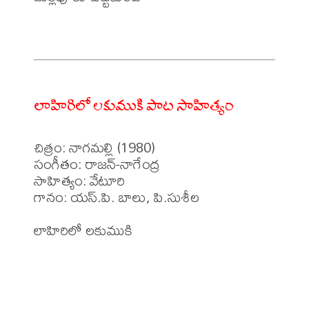
లాహిరిలో లకుముకి పాట సాహిత్యం
చిత్రం: నాగమల్లి (1980)

సంగీతం: రాజన్-నాగేంద్ర

సాహిత్యం: వేటూరి

గానం: యస్.పి. బాలు, పి.సుశీల

లాహిరిలో లకుముకి
