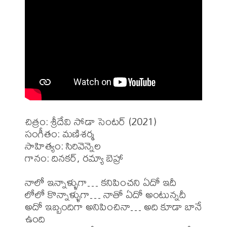
చిత్రం: శ్రీదేవి సోడా సెంటర్ (2021)

సంగీతం: మణిశర్మ

సాహిత్యం: సిరివెన్నెల

గానం: దినకర్, రమ్యా బెహ్రా

నాలో ఇన్నాళ్ళుగా… కనిపించని ఏదో ఇదీ

లోలో కొన్నాళ్ళుగా… నాతో ఏదో అంటున్నదీ

అదో ఇబ్బందిగా అనిపించినా… అది కూడా బానే 
ఉంది
