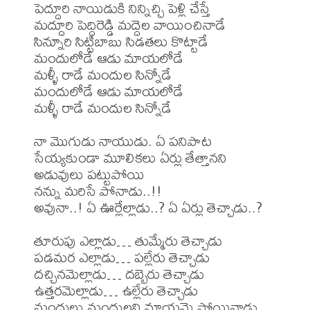
పెద్దూరి నాయిడుకి నిన్నిచ్చి పెళ్లి చేస్తే

మద్దూరి పెద్దిరెడ్డి మద్దెల వాయించినాడే

సిన్నూరి సిట్టిబాబు సిడతలు కొట్టాడే

మందులోడే ఆడు మాయలోడే

మళ్ళీ రాడే మందుల సిన్నోడే

మందులోడే ఆడు మాయలోడే

మళ్ళీ రాడే మందుల సిన్నోడే

నా మొగుడు నాయుడు. ఏ పనిపాట 
సేయ్యకుండా మూలికలు ఏర్లు తేత్తానని 
అడువులు పట్టుపోయి

నన్ను మరిసే పోనాడు..!!

అవునా..! ఏ ఊర్లేల్లాడు..? ఏ ఏర్లు తెచ్చాడు..?

తూరుపు ఎల్లాడు… తుమ్మేరు తెచ్చాడు

పడమర ఎల్లాడు… పల్లేరు తెచ్చాడు

దచ్చినమెల్లాడు… దబ్బెరు తెచ్చాడు

ఉత్తరమెల్లాడు… ఉల్లేరు తెచ్చాడు

మందులు మందులని మాయమై పోయినాడు, 