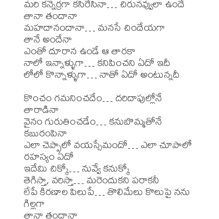
మరి కన్నెర్రగా కసిరేసినా… చిరునవ్వులా ఉందే

తానా తందానా

మహదానందానా… మనసే చిందేయగా

తానే అందేనా

ఎంతో దూరాన ఉండే ఆ తారకా

నాలో ఇన్నాళ్ళుగా… కనిపించని ఏదో ఇదీ

లోలో కొన్నాళ్ళుగా… నాతో ఏదో అంటున్నదీ

కొంచం గమనించదేం… దరిదాపుల్లోనే 
తారాడినా

వైనం గురుతించడేం… కనుబొమ్మతోనే 
కబురంపినా

ఎలా చెప్పాలో వయస్సేమందో… ఎలా చూపాలో 
రహస్యం ఏదో

ఇదేమి చిక్కో… నువ్వే కనుక్కో

తెగిస్తా, వరిస్తా… మరెందుకని పరాకనీ

లేపే కిరణాల పిలుపే… తొలిమేలు కొలుపై నను 
గిల్లగా

తానా తందానా
