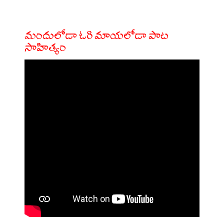
మందులోడా ఓరి మాయలోడా పాట
సాహిత్యం