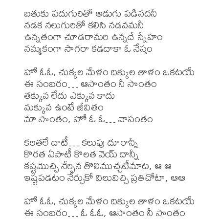
బతుకు పదుగురితో అడుగు పడినదనీ

నడక నలుగురితో కలిసి నడవమనీ

ఉన్నతంగా చూడరామరి ఉన్నదే స్నేహం

నమ్మకంగా సాగరా కడదాకా ఓ నేస్తం

హో ఓఓ, చుక్కల మేళం దిక్కుల తాళం ఒకటయే

ఈ సంబరం… ఆసాంతం నీ సొంతం

తక్కువ లేదు ఎక్కువ కాదు

మక్కువ ఉంటే జీవితం

మా సొంతం, హో ఓ ఓ… వాసంతం

కలతలే దాటీ… కలుపు దూరాన్నీ

కొరత ఏపాటీ కొలత వెయ్ దాన్నీ

కష్టమొచ్చి నేర్పిన తొలిముచ్చటీమాట, ఆ ఆ

ఇష్టపడటం నేర్చుకో విలువిచ్చి ప్రతిచోటా, ఆఆ

హో ఓఓ, చుక్కల మేళం దిక్కుల తాళం ఒకటయే

ఈ సంబరం… ఓ ఓఓ, ఆసాంతం నీ సొంతం
