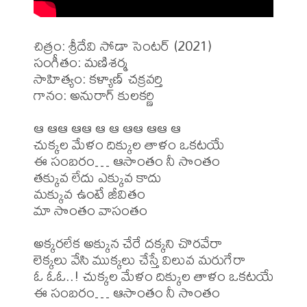
చిత్రం: శ్రీదేవి సోడా సెంటర్ (2021)

సంగీతం: మణిశర్మ

సాహిత్యం: కళ్యాణ్ చక్రవర్తి 

గానం: అనురాగ్ కులకర్ణి

ఆ ఆఆ ఆఆ ఆ ఆ ఆఆ ఆఆ ఆ

చుక్కల మేళం దిక్కుల తాళం ఒకటయే

ఈ సంబరం… ఆసాంతం నీ సొంతం

తక్కువ లేదు ఎక్కువ కాదు

మక్కువ ఉంటే జీవితం

మా సొంతం వాసంతం

అక్కరలేక అక్కున చేరే దక్కని చొరవేరా

లెక్కలు వేసి ముక్కలు చేస్తే విలువ మరుగేరా

ఓ ఓఓ..! చుక్కల మేళం దిక్కుల తాళం ఒకటయే

ఈ సంబరం… ఆసాంతం నీ సొంతం
