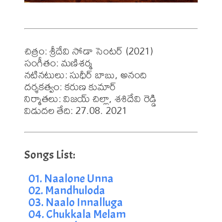
చిత్రం: శ్రీదేవి సోడా సెంటర్ (2021)

సంగీతం: మణిశర్మ

నటినటులు: సుధీర్ బాబు, అనంది

దర్శకత్వం: కరుణ కుమార్

నిర్మాతలు: విజయ్ చిల్లా, శశిదేవి రెడ్డి

విడుదల తేది: 27.08. 2021
01. Naalone Unna
02. Mandhuloda
03. Naalo Innalluga
04. Chukkala Melam