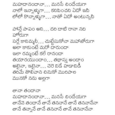
మహదానందానా… మనసే చిందేయగా

నాలో ఇన్నాళ్ళుగా… కనిపించని ఏదో ఇదీ

లోలో కొన్నాళ్ళుగా… నాతో ఏదో అంటున్నదీ

పోన్లే పాపం అని… దరి దాటి రానా నది 
హోరుగా

సర్లే కానిమ్మనీ… చుట్టేసుకోనా మహాజోరుగా

అలా కాకుంటే మరో దారుందా

ఇలా రమ్మంటే కలే రానందా

తయారయుందాం… తథాస్తు అందాం

అటైనా, ఇటైనా… చెరె విడే హడావిడీ

తరిమే తొలివాన చినుకో మురిపాల

మునకో నను అల్లగా

తానా తందానా

మహదానందానా… మనసే చిందేయగా

తానేనె తందానే తానే తననానే తానే తననానేనా

తానే తన్నానే తానే తననానే తానే తననానేనా
