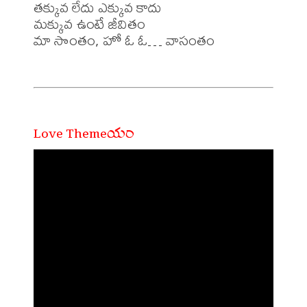
తక్కువ లేదు ఎక్కువ కాదు

మక్కువ ఉంటే జీవితం

మా సొంతం, హో ఓ ఓ… వాసంతం

Love Themeయం