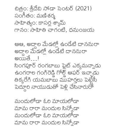
చిత్రం: శ్రీదేవి సోడా సెంటర్ (2021)

సంగీతం: మణిశర్మ

సాహిత్యం: కాసర్ల శ్యామ్

గానం: సాహితి చాగంటి, ధనుంజయ

ఆఆ, అద్దాల మేడల్లో ఉండేటి దాననురా

అద్దాల మేడల్లో ఉండేటి దాననురా

అయితే…!

సింగపూర్ రంగబాబు ఫ్లైట్ ఎక్కమన్నాడు

ఉంగరాల గంగిరెడ్డి గోల్డ్ ఆఫర్ ఇచ్చాడు

తిక్కరేగి యమబాబు ముహర్తలు పెట్టేసీ

పెద్దూరి నాయుడుతో పెళ్లి చేసినారురో

మందులోడా ఓరి మాయలోడా

మామ రారా మందుల సిన్నోడా

మందులోడా ఓరి మాయలోడా

మామ రారా మందుల సిన్నోడా
