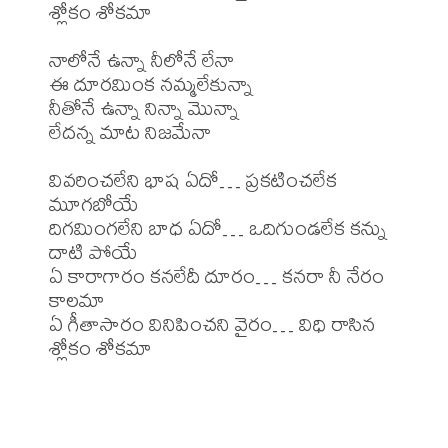
శ్లోకం శోకమా

నాలోనే ఉన్నా నీలోనే లేనా

ఈ దూరమింక నమ్మలేకున్నా

నీతోనే ఉన్నా నిన్నా మొన్నా

లేదన్న మాట నిజమేనా

వివరించలేని భాష ఏదో… ప్రకటించలేక 
మూగబోయే

దిగమింగలేని బాధ ఏదో… ఒదిగుండలేక కన్ను 
దాటి పోయే

ఏ కారాగారం కనలేదీ దూరం… కనరా నీ నేరం 
కాలమా

ఏ గీతాసారం వినిపించని వైరం… విధి రాసిన 
శ్లోకం శోకమా
