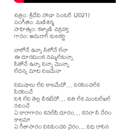
చిత్రం: శ్రీదేవి సోడా సెంటర్ (2021)

సంగీతం: మణిశర్మ

సాహిత్యం: కళ్యాణ్ చక్రవర్తి

గానం: అనురాగ్ కులకర్ణి

నాలోనే ఉన్నా నీలోనే లేనా

ఈ దూరమింక నమ్మలేకున్నా

నీతోనే ఉన్నా నిన్నా మొన్నా

లేదన్న మాట నిజమేనా

నిమిషాలు లేని కాలమేదో… నిరసించలేక 
నీరసించే

నిశి లేని తెల్ల చీకటేదో… చితి లేక మంటలేఖలే 
రచించే

ఏ కారాగారం కనలేదీ దూరం… కనరా నీ నేరం 
కాలమా

ఏ గీతాసారం వినిపించని వైరం… విధి రాసిన 