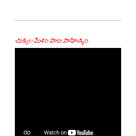
చుక్కల మేళం పాట సాహిత్యం