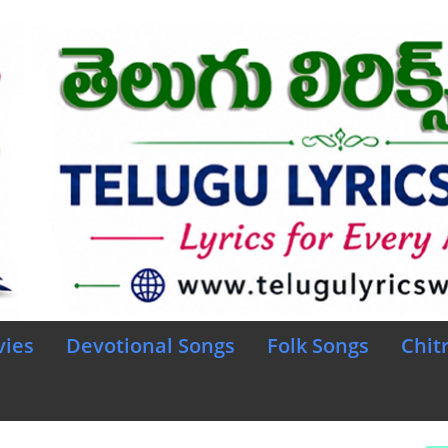
vies
Devotional Songs
Folk Songs
Chit