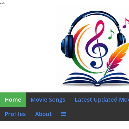
-->
Home
Movie Songs
Latest Updated Mo
Profiles
About