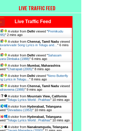
LIVE TRAFFIC FEED
Live Traffic Feed
A visitor from
Delhi
viewed "
Premikudu
995)
"
3 mins ago
A visitor from
Chennai, Tamil Nadu
viewed
luvanivvade Song Lyrics in Telugu and…
"
6 mins
o
A visitor from
Delhi
viewed "
Sahasam
yara Dimbaka (1988)
"
6 mins ago
A visitor from
Mumbai, Maharashtra
wed "
Chatrapati (2005)
"
8 mins ago
A visitor from
Delhi
viewed "
Neno Butterfly
ng Lyrics in Telugu…
"
8 mins ago
A visitor from
Chennai, Tamil Nadu
viewed
draveena (1988)
"
9 mins ago
A visitor from
Mountain View, California
wed "
Telugu Lyrics World : Prabhas
"
10 mins ago
A visitor from
Hyderabad, Telangana
wed "
Devadasu (1953)
"
10 mins ago
A visitor from
Hyderabad, Telangana
wed "
Telugu Lyrics World : Prabhas
"
10 mins ago
A visitor from
Nanakramguda, Telangana
wed "
Jayam Manadera (2000)
"
11 mins ago