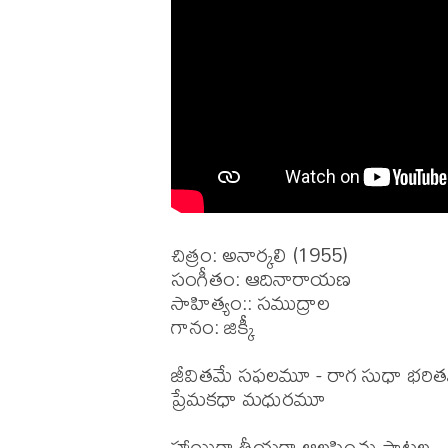
చిత్రం: అనార్కలి (1955)

సంగీతం: ఆదినారాయణ

సాహిత్యం:: సముద్రాల

గానం: జిక్కీ 

జీవితమే సఫలమూ - రాగ సుధా భరి
ప్రేమకధా మధురమూ

హాయిగా తీయగా ఆలపించు పాటల
