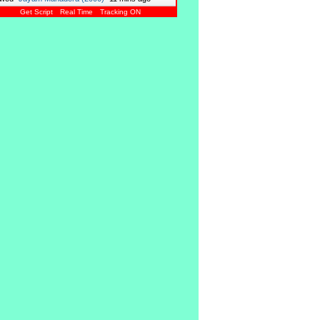
Get Script
Real Time
Tracking ON