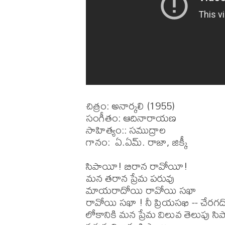
చిత్రం: అనార్కలి (1955)

సంగీతం: ఆదినారాయణ

సాహిత్యం:: సముద్రాల

గానం:  ఏ.ఏమ్. రాజా, జిక్కీ

సిపాయీ! బిరాన రావోయీ!

మన తరాన ప్రేమ పరువు

మాయరాదోయి రావోయి సఖా

రావోయి సఖా ! నీ ప్రియసఖి -- చేరగద
లోకానికి మన ప్రేమ విలువ తెలుపు సిప