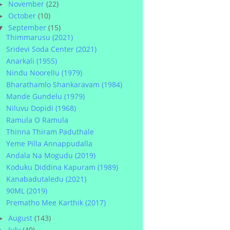
November
(22)
►
October
(10)
►
September
(15)
▼
Thimmarusu (2021)
Sridevi Soda Center (2021)
Anarkali (1955)
Nindu Noorellu (1979)
Bharathamlo Shankaravam (1984)
Mande Gundelu (1979)
Niluvu Dopidi (1968)
Ramula O Ramula
Thinna Thiram Paduthale
Yeme Pilla Annappudalla
Andala Na Mogudu (2019)
Koduku Diddina Kapuram (1989)
Kanabadutaledu (2021)
90ML (2019)
Prematho Mee Karthik (2017)
August
(143)
►
July
(40)