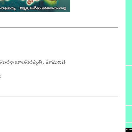
, సురభి బాలసరస్వతి, హేమలత

 
