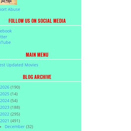
port Abuse
FOLLOW US ON SOCIAL MEDIA
cebook
tter
uTube
MAIN MENU
est Updated Movies
BLOG ARCHIVE
2026
(190)
2025
(14)
2024
(54)
2023
(188)
2022
(295)
2021
(491)
December
(32)
►