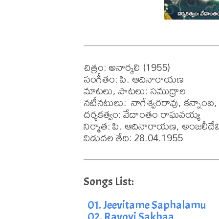
చిత్రం: అనార్కలి (1955)

సంగీతం: పి. ఆదినారాయణ

మాటలు, పాటలు: సముద్రాల

నటీనటులు:  నాగేశ్వరరావు, కన్నాంబ
దర్శకత్వం: వేదాంతం రాఘవయ్య

నిర్మాత: పి. ఆదినారాయణ, అంజలీదేవి
విడుదల తేది: 28.04.1955
01. Jeevitame Saphalamu
02. Ravoyi Sakhaa