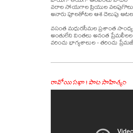
వరాల సోయగాల ప్రియుల వలపుగొలు
అనారు పూలతోటల ఆశ దెలుపు ఆటల
వసంత మధురసీమల ప్రశాంత సాంధ్య 
అంతులేని వింతలు అనంత ప్రేమలీలల

వరించు భాగ్యశాలుల - తరించు ప్రేమజీ
రావోయి సఖా ! పాట సాహిత్యం