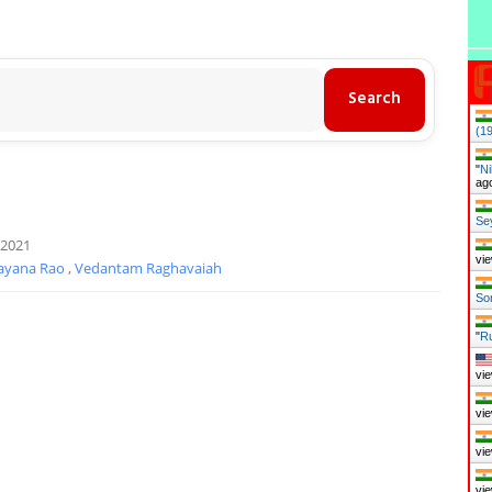
(1
"
Ni
ag
Se
 2021
vie
rayana Rao
,
Vedantam Raghavaiah
So
"
Ru
vie
vie
vie
vie