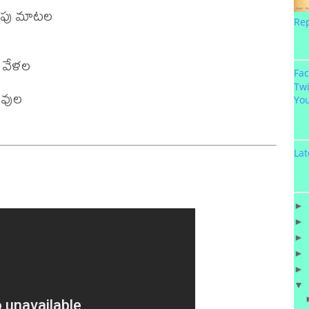
పు మాటల

Re


వేళల

Fa
Twi
వుల

Yo
Lat
►
►
►
►
►
▼