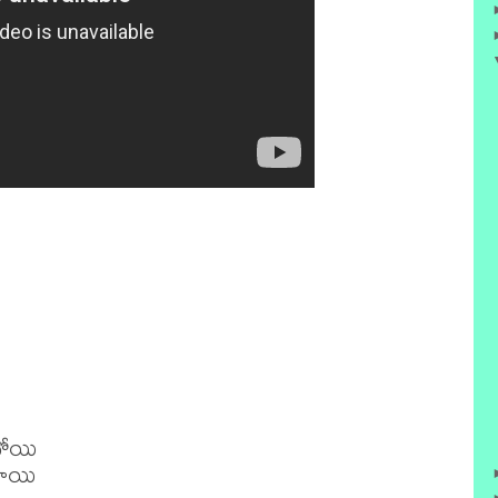
ోయి

ాయి
