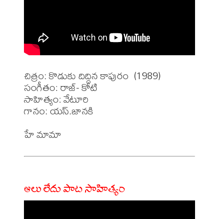
చిత్రం: కొడుకు దిద్దిన కాపురం  (1989)

సంగీతం: రాజ్- కోటి

సాహిత్యం: వేటూరి 

గానం: యస్.జానకి 

ఆలు లేదు పాట సాహిత్యం