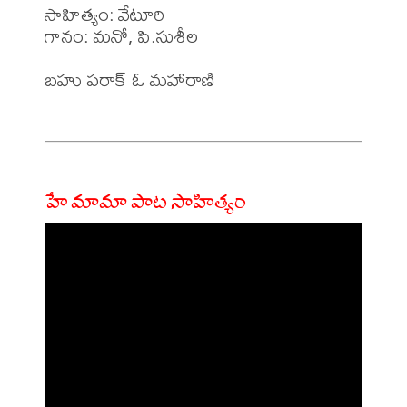
సాహిత్యం: వేటూరి 

గానం: మనో, పి.సుశీల 

బహు పరాక్ ఓ మహారాణి

హే మామా పాట సాహిత్యం