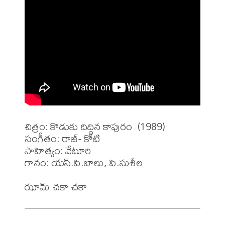
చిత్రం: కొడుకు దిద్దిన కాపురం  (1989)

సంగీతం: రాజ్- కోటి

సాహిత్యం: వేటూరి 

గానం: యస్.పి.బాలు, పి.సుశీల 
