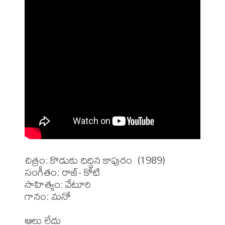
చిత్రం: కొడుకు దిద్దిన కాపురం  (1989)

సంగీతం: రాజ్- కోటి

సాహిత్యం: వేటూరి 

గానం: మనో
