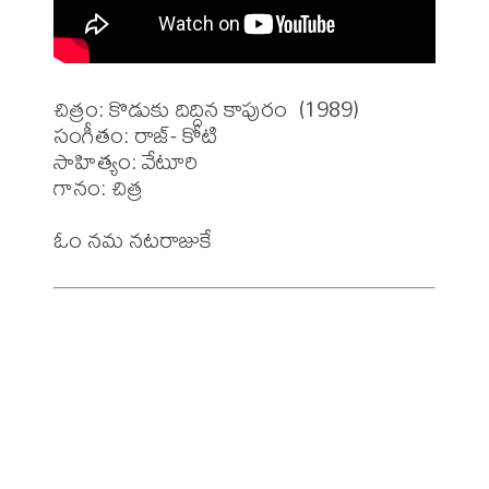
చిత్రం: కొడుకు దిద్దిన కాపురం  (1989)

సంగీతం: రాజ్- కోటి

సాహిత్యం: వేటూరి 

గానం: చిత్ర 
