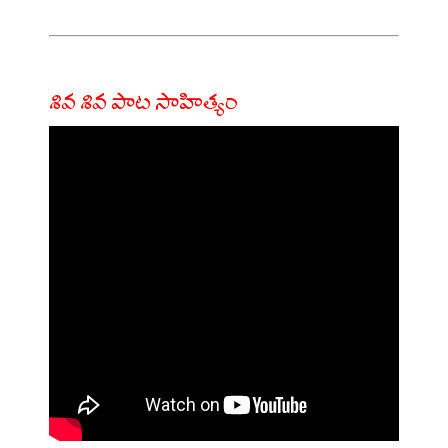
శివ శివ పాట సాహిత్యం