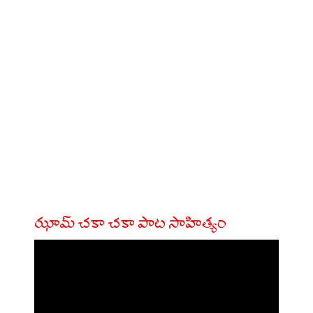
ఝామ్ చకా చకా పాట సాహిత్యం