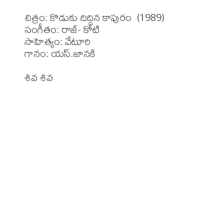
చిత్రం: కొడుకు దిద్దిన కాపురం  (1989)

సంగీతం: రాజ్- కోటి

సాహిత్యం: వేటూరి 

గానం: యస్.జానకి 

శివ శివ
