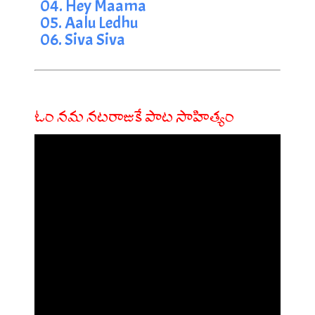
04. Hey Maama
05. Aalu Ledhu
06. Siva Siva
ఓం నమ నటరాజుకే పాట సాహిత్యం