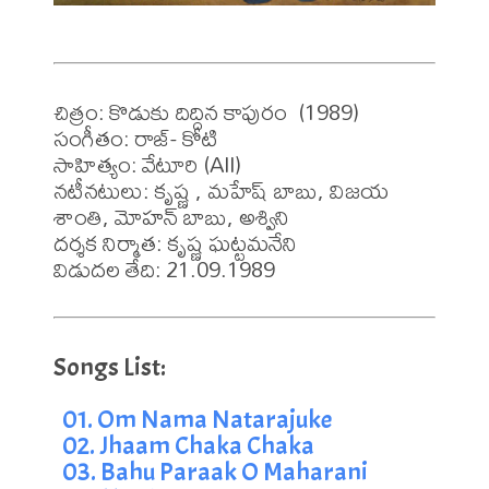
చిత్రం: కొడుకు దిద్దిన కాపురం  (1989)

సంగీతం: రాజ్- కోటి

సాహిత్యం: వేటూరి (All)

నటీనటులు: కృష్ణ , మహేష్ బాబు, విజయ 
శాంతి, మోహన్ బాబు, అశ్విని  

దర్శక నిర్మాత: కృష్ణ ఘట్టమనేని

విడుదల తేది: 21.09.1989
01. Om Nama Natarajuke
02. Jhaam Chaka Chaka
03. Bahu Paraak O Maharani