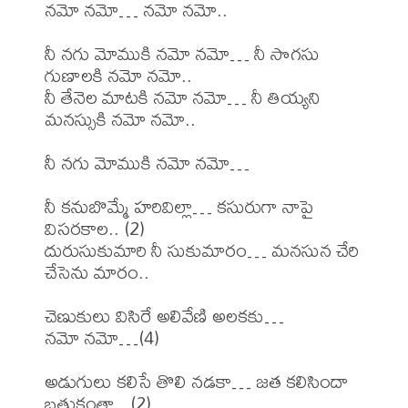
నమో నమో… నమో నమో..

నీ నగు మోముకి నమో నమో… నీ సొగసు 
గుణాలకి నమో నమో..

నీ తేనెల మాటకి నమో నమో… నీ తియ్యని 
మనస్సుకి నమో నమో..

నీ నగు మోముకి నమో నమో…

నీ కనుబొమ్మే హరివిల్లా… కసురుగా నాపై 
విసరకాల.. (2)

దురుసుకుమారి నీ సుకుమారం… మనసున చేరి 
చేసెను మారం..

చెణుకులు విసిరే అలివేణి అలకకు…

నమో నమో…(4)

అడుగులు కలిసే తొలి నడకా… జత కలిసిందా 
బ్రతుకంతా.. (2)
