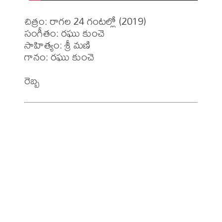
చిత్రం: రాగల 24 గంటల్లో (2019)

సంగీతం: రఘు కుంచె

సాహిత్యం: శ్రీ మణి

గానం: రఘు కుంచె
