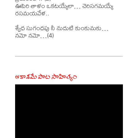
ఊపిరి తాళం ఒకటయ్యేలా… చెరిసగమయ్యే 
రసమయవేళ..

శ్వేధ సుగంధపు నీ నుదుటి కుంకుమకు…

నమో నమో…(4)

ఆకాశమే పాట సాహిత్యం