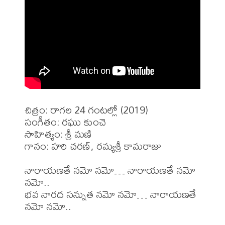
చిత్రం: రాగల 24 గంటల్లో (2019)

సంగీతం: రఘు కుంచె

సాహిత్యం: శ్రీ మణి

గానం: హరి చరణ్, రమ్యశ్రీ కామరాజు

నారాయణతే నమో నమో… నారాయణతే నమో 
నమో..

భవ నారద సన్నుత నమో నమో… నారాయణతే 
నమో నమో..
