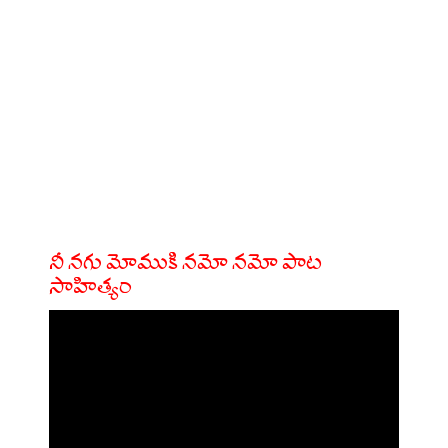
నీ నగు మోముకి నమో నమో పాట
సాహిత్యం