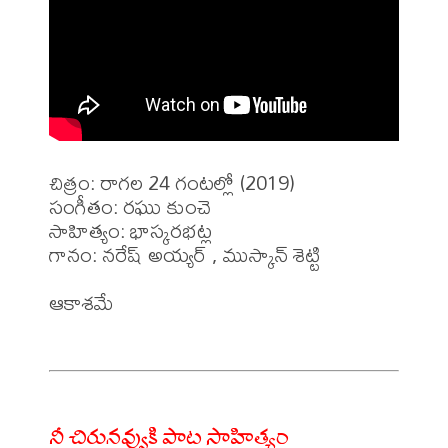
చిత్రం: రాగల 24 గంటల్లో (2019)

సంగీతం: రఘు కుంచె

సాహిత్యం: భాస్కరభట్ల

గానం: నరేష్ అయ్యర్ , ముస్కాన్ శెట్టి 

ఆకాశమే 

నీ చిరునవ్వుకి పాట సాహిత్యం