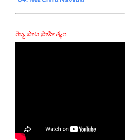
రెబ్బ పాట సాహిత్యం