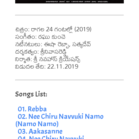
చిత్రం: రాగల 24 గంటల్లో (2019)

సంగీతం: రఘు కుంచె

నటీనటులు: ఈషా రెబ్బా, సత్యదేవ్

దర్శకత్వం: శ్రీనివాసరెడ్డి

నిర్మాత: శ్రీ నవహాస్ క్రియేషన్స్

విడుదల తేది: 22.11.2019
01. Rebba
02. Nee Chiru Navvuki Namo 
(Namo Namo)
03. Aakasanne
04. Nee Chiru Navvuki