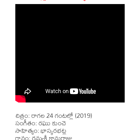
చిత్రం: రాగల 24 గంటల్లో (2019)

సంగీతం: రఘు కుంచె

సాహిత్యం: భాస్కరభట్ల

గానం: రమ్యశ్రీ కామరాజు 
