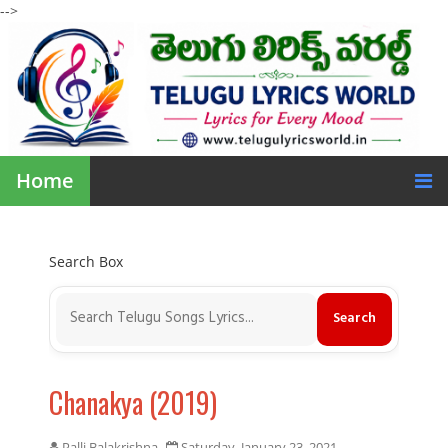
-->
Home
Search Box
Chanakya (2019)
Palli Balakrishna
Saturday, January 23, 2021