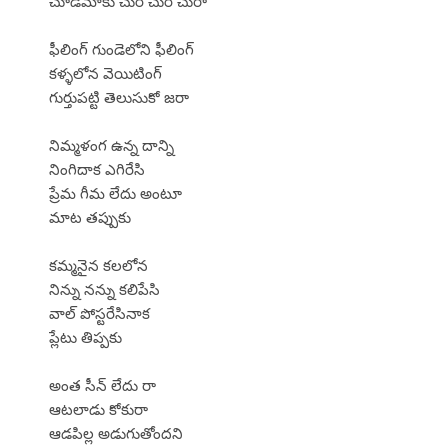
చూడమాకు చుర చుర చురా
ఫీలింగ్ గుండెలోని ఫీలింగ్
కళ్ళలోన వెయిటింగ్
గుర్తుపట్టి తెలుసుకో జరా
నిమ్మళంగ ఉన్న దాన్ని
నింగిదాక ఎగిరేసి
ప్రేమ గీమ లేదు అంటూ
మాట తప్పుకు
కమ్మనైన కలలోన
నిన్ను నన్ను కలిపేసి
వాల్ పోస్టరేసినాక
ప్లేటు తిప్పకు
అంత సీన్ లేదు రా
ఆటలాడు కోకురా
ఆడపిల్ల అడుగుతోందని