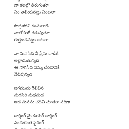
నా కలల్లో తిరుగుతూ
ఏం తెలియనట్టు ఏంటలా
పొద్దుపోని ఊసులాడి
నాతోపాటే గడుపుతూ
గుర్తుండనట్టు ఆటలా
నా మనసిది నీ ప్రేమ దాడికి
అల్లాడుతున్నది
ఈ సొగసిది నిన్ను చేరడానికి
వేచివున్నది
జగమును గెలిచిన
మగసిరి మధనుడ
ఆడ మనసు చదివి చూడరా సరిగా
డార్లింగ్ మై డియర్ డార్లింగ్
ఎందుకంత ఫైరింగ్