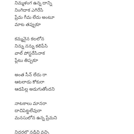
నిమ్మళంగ ఉన్న దాన్ని
నింగిదాక ఎగిరేసి
ప్రేమ గీమ లేదు అంటూ
మాట తప్పుకూ
కమ్మనైన కలలోన
నిన్ను నన్ను కలిపేసి
వాల్ పోస్టరేసినాక
ప్లేటు తిప్పకూ
అంత సీన్ లేదు రా
ఆటలాడు కోకురా
ఆడపిల్ల అడుగుతోందని
నాటకాలు మానరా
దాచిపెట్టలేవురా
మనసులోన ఉన్న ప్రేమని
నిద్దరలొ నడిచి వచ్చి