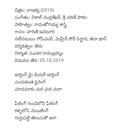
చిత్రం: చాణక్య (2019)
సంగీతం: విశాల్ చంద్రశేఖర్, శ్రీ చరణ్ పాకల
సాహిత్యం: రామజోగయ్య శాస్త్రి
గానం: హరిణి ఇవటూరి
నటీనటులు: గోపిచంద్, మెహ్రీన్ కౌర్ పిర్జాద, జీనా ఖాన్
దర్శకత్వం: తిరు
నిర్మాత: సుంకర రామబ్రహ్మం
విడుదల తేది: 05.10.2019
డార్లింగ్ మై డియర్ డార్లింగ్
ఎందుకంత ఫైరింగ్
చూడమాకు చుర చుర చురా
ఫీలింగ్ గుండెలోని ఫీలింగ్
కళ్ళలోన వెయిటింగ్
గుర్తుపట్టి తెలుసుకో జరా