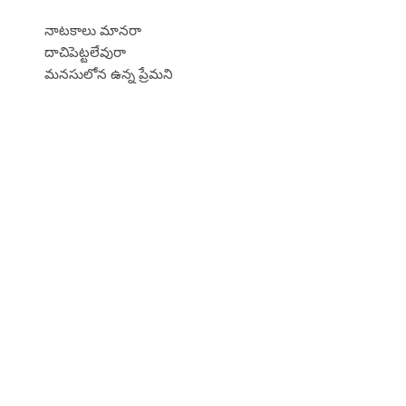
నాటకాలు మానరా
దాచిపెట్టలేవురా
మనసులోన ఉన్న ప్రేమని