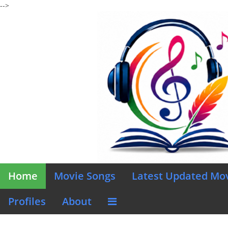
-->
Home
Movie Songs
Latest Updated Mo
Profiles
About