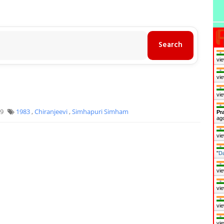
vie
vie
vie
19
1983
,
Chiranjeevi
,
Simhapuri Simham
Pr
ag
vie
"
Da
vie
vie
vie
vie