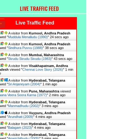
LIVE TRAFFIC FEED
Live Traffic Feed
A visitor from
Kurnool, Andhra Pradesh
wed "
Muddula Menalludu (1990)
"
25 secs ago
A visitor from
Kurnool, Andhra Pradesh
wed "
Sindhura Puvvu (1988)
"
39 secs ago
A visitor from
Mumbai, Maharashtra
wed "
Sivudu Sivudu Sivudu (1983)
"
44 secs ago
A visitor from
Visakhapatnam, Andhra
adesh
viewed "
Chennai Love Story (2026)
"
1 min
o
A visitor from
Hyderabad, Telangana
wed "
Sri Anjaneyam (2004)
"
1 min ago
A visitor from
Pune, Maharashtra
viewed
ana Veera Soora Karna (1977)
"
2 mins ago
A visitor from
Hyderabad, Telangana
wed "
Manmadhudu (2002)
"
3 mins ago
A visitor from
Vuyyuru, Andhra Pradesh
wed "
Arundhati (2009)
"
4 mins ago
A visitor from
Hyderabad, Telangana
wed "
Balagam (2023)
"
4 mins ago
A visitor from
Hyderabad, Telangana
wed "
Aparichithudu (2005)
"
5 mins ago