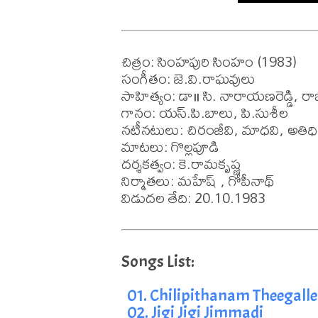
చిత్రం: సింహపురి సింహం (1983)

సంగీతం: జె.వి.రాఘవులు

సాహిత్యం: డా॥ సి. నారాయణరెడ్డి, రాజశ్
గానం: యస్.పి.బాలు, పి.సుశీల 

నటీనటులు: చిరంజీవి, మాధవి, అతిధి
మాటలు: గొల్లపూడి

దర్శకత్వం: కె.రామకృష్ణ

నిర్మాతలు: మహేష్ , గోపీనాథ్

విడుదల తేది: 20.10.1983
01. Chilipithanam Theegalle
02. Jigi Jigi Jimmadi