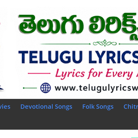
vies
Devotional Songs
Folk Songs
Chit