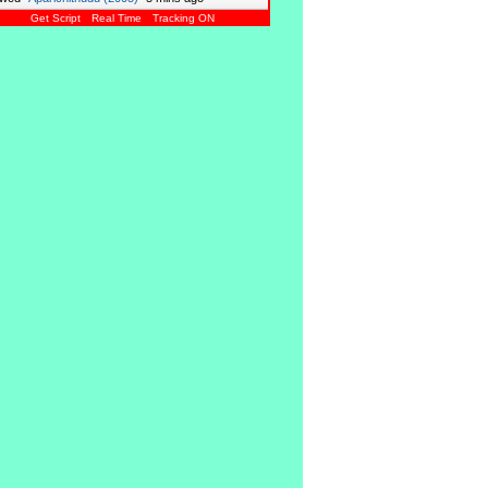
Get Script
Real Time
Tracking ON