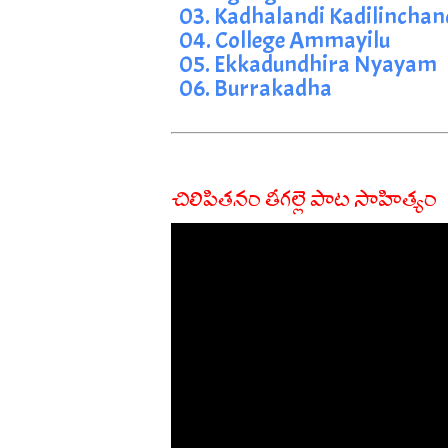
03. Kadhalandi Kadilinchan
04. College Ammayilu
05. Ekkadundhira Nyayam
06. Burrakadha
చిలిపితనం తీగల్లె పాట సాహిత్యం