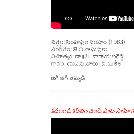
చిత్రం: సింహపురి సింహం (1983)

సంగీతం: జె.వి.రాఘవులు

సాహిత్యం: డా॥ సి. నారాయణరెడ్డి

గానం: యస్.పి.బాలు, పి.సుశీల 

కదలండి కదిలించండి పాట సాహిత