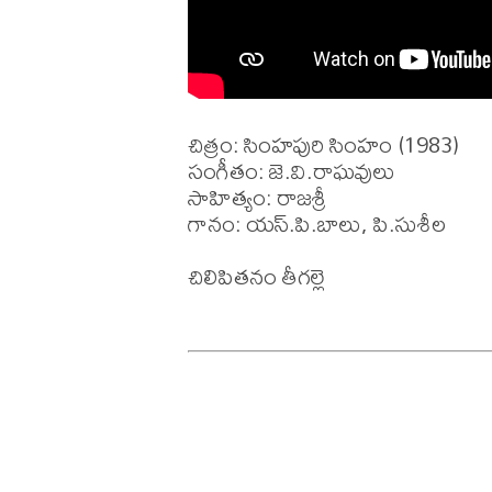
చిత్రం: సింహపురి సింహం (1983)

సంగీతం: జె.వి.రాఘవులు

సాహిత్యం: రాజశ్రీ 

గానం: యస్.పి.బాలు, పి.సుశీల 

చిలిపితనం తీగల్లె
