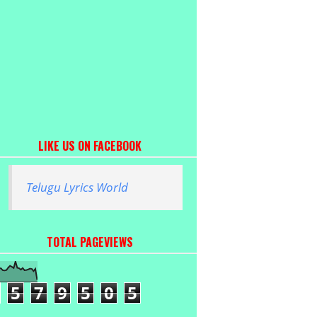
LIKE US ON FACEBOOK
Telugu Lyrics World
TOTAL PAGEVIEWS
5
7
9
5
0
5