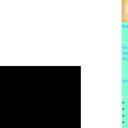
Re
Fa
Twi
Yo
Lat
►
►
►
►