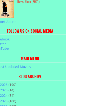
Nuvvu Nenu (2001)
port Abuse
FOLLOW US ON SOCIAL MEDIA
cebook
tter
uTube
MAIN MENU
est Updated Movies
BLOG ARCHIVE
2026
(190)
2025
(14)
2024
(54)
2023
(188)