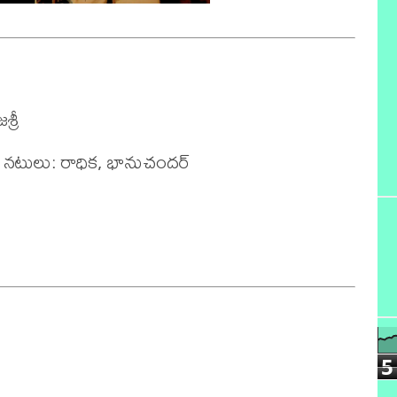
రీ 

 నటులు: రాధిక, భానుచందర్

5