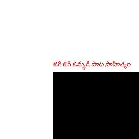
జిగి జిగి జిమ్మడి పాట సాహిత్యం