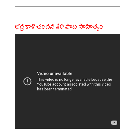
భద్రకాళి చందన శీలి పాట సాహిత్యం