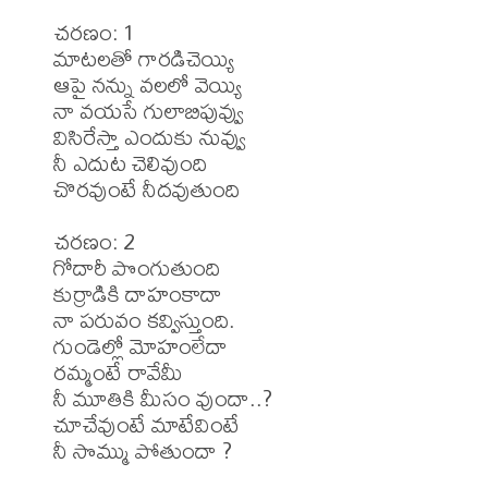
చరణం: 1

మాటలతో గారడిచెయ్యి

ఆపై నన్ను వలలో వెయ్యి

నా వయసే గులాబిపువ్వు

విసిరేస్తా ఎందుకు నువ్వు

నీ ఎదుట చెలివుంది

చొరవుంటే నీదవుతుంది

చరణం: 2

గోదారీ పొంగుతుంది

కుర్రాడికి దాహంకాదా

నా పరువం కవ్విస్తుంది.

గుండెల్లో మోహంలేదా

రమ్మంటే రావేమీ

నీ మూతికి మీసం వుందా..?

చూచేవుంటే మాటేవింటే

నీ సొమ్ము పోతుందా ?
