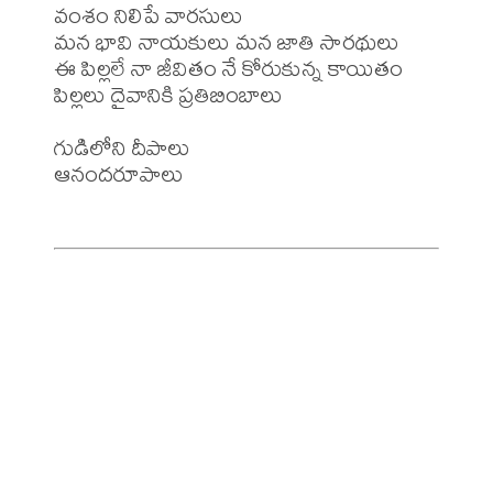
వంశం నిలిపే వారసులు

మన భావి నాయకులు మన జాతి సారథులు

ఈ పిల్లలే నా జీవితం నే కోరుకున్న కాయితం

పిల్లలు దైవానికి ప్రతిబింబాలు

గుడిలోని దీపాలు

ఆనందరూపాలు
