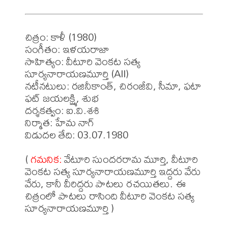
చిత్రం: కాళీ (1980)

సంగీతం: ఇళయరాజా

సాహిత్యం: వీటూరి వెంకట సత్య 
సూర్యనారాయణమూర్తి (All)

నటీనటులు: రజినీకాంత్, చిరంజీవి, సీమా, ఫటా 
ఫట్ జయలక్ష్మి, శుభ

దర్శకత్వం: ఐ.వి.శశి

నిర్మాత: హేమ నాగ్

విడుదల తేది: 03.07.1980

( 
గమనిక:
 వేటూరి సుందరరామ మూర్తి, వీటూరి 
వెంకట సత్య సూర్యనారాయణమూర్తి ఇద్దరు వేరు 
వేరు, కానీ వీరిద్దరు పాటలు రచయితలు. ఈ 
చిత్రంలో పాటలు రాసింది వీటూరి వెంకట సత్య 
సూర్యనారాయణమూర్తి )
