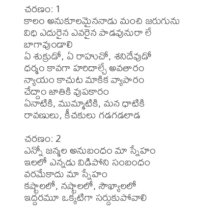
చరణం: 1

కాలం అనుకూలమైననాడు మంచి జరుగును

విధి ఎదురైన ఎవరైన పాడవునురా లే 
బాగావుండాలి

ఏ శుక్రుడో, ఏ రాహుచో, శనిదేవుడో

ధర్మం కావగా హరిదాల్చే అవతారం

న్యాయం కాచుట మాకిక వ్యాపారం

చేద్దాం జాతికి వుపకారం

ఏనాటికి, ముమ్మాటికి, మన ధాటికి

రావణులు, కీచకులు గడగడలాడ

చరణం: 2

ఎన్నో జన్మల అనుబంధం మా స్నేహం

ఇలలో ఎన్నడు విడిపోని సంబంధం

వరమేకాదు మా స్నేహం

కష్టాలలో, నష్టాలలో, సౌఖ్యాలలో

ఇద్దరమూ ఒక్కటిగా సర్దుకుపోవాలి
