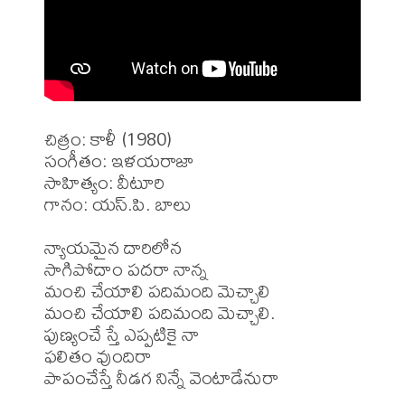
చిత్రం: కాళీ (1980)

సంగీతం: ఇళయరాజా

సాహిత్యం: వీటూరి 

గానం: యస్.పి. బాలు

న్యాయమైన దారిలోన

సాగిపోదాం పదరా నాన్న

మంచి చేయాలి పదిమంది మెచ్చాలి

మంచి చేయాలి పదిమంది మెచ్చాలి.

పుణ్యంచే స్తే ఎప్పటికై నా

ఫలితం వుందిరా

పాపంచేస్తే నీడగ నిన్నే వెంటాడేనురా
