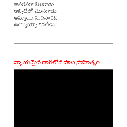
అనగనగా పిలగాడు

అన్నిటిలో మొనగాడు

అమ్మాయి మనసొకటే

అయ్యయ్యో కనలేడు

న్యాయమైన దారిలోన పాట సాహిత్యం