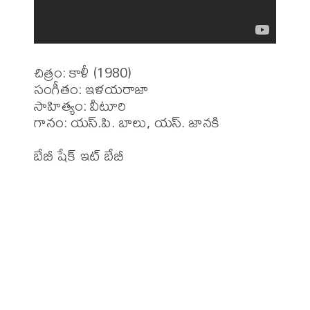
చిత్రం: కాళీ (1980)

సంగీతం: ఇళయరాజా

సాహిత్యం: వీటూరి 

గానం: యస్.పి. బాలు, యస్. జానకి 
