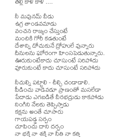
తల్లి కాళీ కాళీ ....

నీ మవునమ్ వీడు

ఉగ్ర తాండవమాడు

వంచన రాజ్యం చేస్తుంటే

మంచికి గోరీ కడతుంటే 

దేశాన్ని దోచుకునే ద్రోహులే వున్నారు

దీనులను ఘోరంగా హింసపెడుతున్నారు.

ఊరుకుంటేకాదు చూసుంటే సరిపోదు 

వూరుకుంటే కాదు చూసుంటే సరిపోదు

నీచుల్ని పట్టాలి - చీల్చి చండాడాలి.

పీడించు వాడెవడూ ప్రాణంతో మసలేడా

పేదాడు ఎగబడితే వీరభద్రుడు కాకపోడు

నింగిని నేలకు తెప్పిస్తాడు

కక్షను అంతే చూసారు

గాయపడ్డ సర్పం

చూపించు దాని దర్పం

నా భక్తి నా శక్తి నా నీతి నా కత్తి
