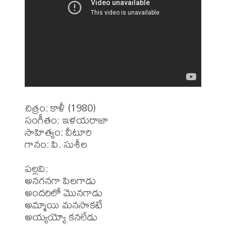
చిత్రం: కాళీ (1980)

సంగీతం: ఇళయరాజా

సాహిత్యం: వీటూరి 

గానం: పి. సుశీల

పల్లవి:

అనగనగా పిలగాడు

అందరిలో మొనగాడు

అమ్మాయి మనసొకటే

అయ్యయ్యో కనలేడు
