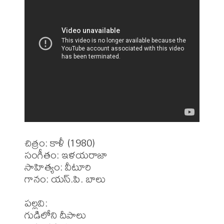
చిత్రం: కాళీ (1980)

సంగీతం: ఇళయరాజా

సాహిత్యం: వీటూరి 

గానం: యస్.పి. బాలు

పల్లవి: 

గుడిలోని దీపాలు
