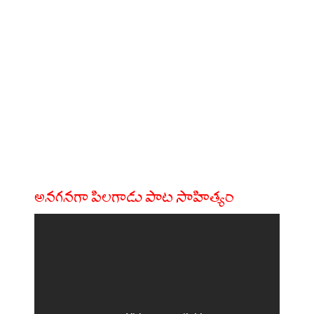
అనగనగా పిలగాడు పాట సాహిత్యం