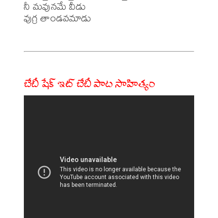
నీ మవునమే వీడు

వుగ్ర తాండవమాడు

బేబీ షేక్ ఇట్ బేబీ పాట సాహిత్యం