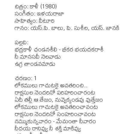
చిత్రం: కాళీ (1980)

సంగీతం: ఇళయరాజా

సాహిత్యం: వీటూరి 

గానం: యస్.పి. బాలు, పి. సుశీల, యస్. జానకి 

పల్లవి: 

భద్రకాళీ ఛండనశీలి - భీకర భయదకరాశీ

నీ మానసవీ నెలవాడు

ఉగ్ర తాండవమాడు

చరణం: 1

లోకములు గాచుటకై అవతరించి..

రాక్షసుల నెందరినో పరిహరించారంట

ఏదీ తల్లీ ఆ తేజం, నువ్వెక్కండవు వుత్తేజం

లోకములు గాచుటకై అవతరించావంట

రాక్షసుల నెందరినో సంహరించావంట

నమ్ముకున్నవారం - మేమంతా నీవారం

నీదయ రానివ్వు నీ శక్తి మాకివ్వు
