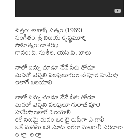
చిత్రం: శాబాష్ సత్యం (1969)

సంగీతం: శ్రీ విజయ కృష్ణమూర్తి

సాహిత్యం: దాశరధి

గానం: పి. సుశీల, యస్.పి. బాలు 

నాలో నిన్ను చూడూ నేనే నీకు తోడూ

మనలో వెచ్చని వలపులూగులాబీ పూలె హమేషా 
ఇలాగే విరియాలి

నాలో నిన్ను చూడూ నేనే నీకు తోడూ

మనలో వెచ్చని వలపులూ గులాబీ పూలె 
హమేషాఇలాగే విరియాలీ 

కలే నిజమై మనం ఒక టై కుషీగా సాగాలీ

ఒకే మనసు ఒకే మాట బలేగా మెలగాలీ సరదాలా 
ల ల్లా  ల ల్లా
