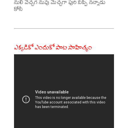
నులి వెచ్చగ నువు మెచ్చగా పురి విప్పి నన్నాడు 
కోనీ

ఎక్కడికో ఎందుకో పాట సాహిత్యం