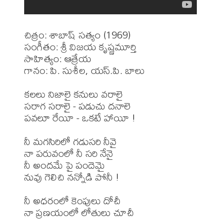
చిత్రం: శాబాష్ సత్యం (1969)

సంగీతం: శ్రీ విజయ కృష్ణమూర్తి

సాహిత్యం: ఆత్రేయ

గానం: పి. సుశీల, యస్.పి. బాలు 

కలలు నిజాలై కనులు వరాలై

సరాగ సరాలై - పడుచు దనాలె

పవలూ రేయీ - ఒకటే హాయీ !

నీ మగసిరిలో గడుసరి నీవై

నా పరువంలో నీ సరి నేనై

నీ అందమే పై పందెమై

నువు గెలిచి నన్నోడి పోనీ !

నీ అధరంలో కెంపులు దోచీ

నా ప్రణయంలో లోతులు చూచీ
