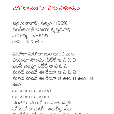
మెకొలా మెకొలా పాట సాహిత్యం
చిత్రం: శాబాష్ సత్యం (1969)

సంగీతం: శ్రీ విజయ కృష్ణమూర్తి

సాహిత్యం: దాశరధి

గానం: పి.సుశీల

మెకొలా మెకొలా బుం బుంక బుం

వయసూ సొగసూ నీకేలే ఆ ఏ ఓ ఏ

విరిసే వలపూ నీదేలే ఆ ఏ ఓ ఏ

మనదే మనదే ఈ రేయీ ఆ ఏ ఓ ఏ

మనదే మనదే ఈ రేయీ ఆ ఊం ఆ ఊం   ఆ 
ఊం

బు బు బు బు బు బం

బు బు బు బు బు బుం

చెంతకూ చేరుకో ఒక మాటున్నదీ

దోచుకో దాచుకో - ఇది నీదై నది
