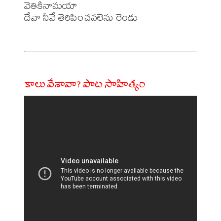
వెతికినామయా

దేవా నీవే తెరిపించవలెను రెండు

కాలు వేశావా? పాట సాహిత్యం