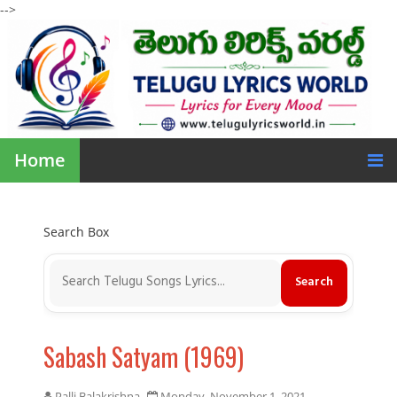
-->
Home
Search Box
Sabash Satyam (1969)
Palli Balakrishna
Monday, November 1, 2021