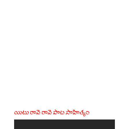
యిటు రావె రావె పాట సాహిత్యం