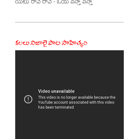
యిటు రావే రావె - ఒయ్ వస్తా వస్తా

కలలు నిజాలై పాట సాహిత్యం