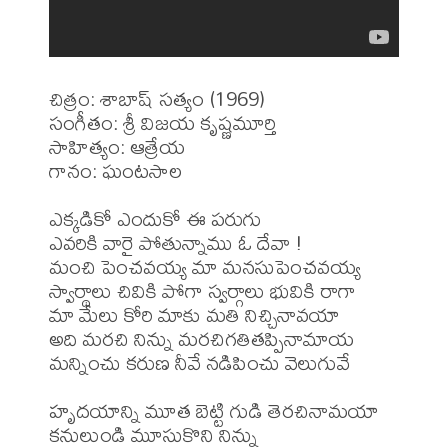
చిత్రం: శాబాష్ సత్యం (1969)

సంగీతం: శ్రీ విజయ కృష్ణమూర్తి

సాహిత్యం: ఆత్రేయ

గానం: ఘంటసాల

ఎక్కడికో ఎందుకో ఈ పరుగు

ఎవరికి వారై పోతున్నాము ఓ దేవా !

మంచి పెంచవయ్య మా మనసుపెంచవయ్య

స్వార్థాలు చివికి పోగా స్వర్గాలు భువికి రాగా

మా మేలు కోరి మాకు మతి నిచ్చినావయా

అది మరచి నిన్ను మరచిగతితప్పినామాయ

మన్నించు కరుణ నీవే నడిపించు వెలుగువే

హృదయాన్ని మూత బెట్టి గుడి తెరచినామయా

కనులుండి మూసుకొని నిన్ను
