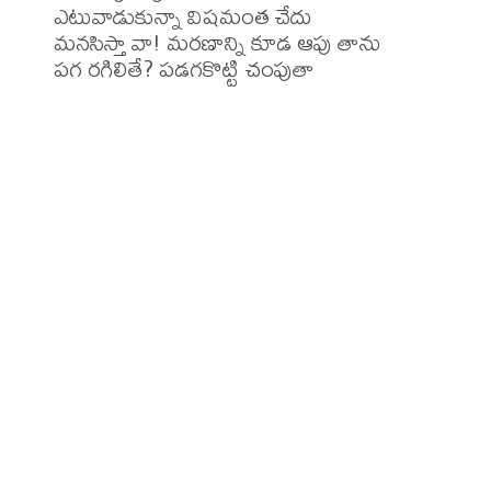
ఎటువాడుకున్నా విషమంత చేదు

మనసిస్తా వా! మరణాన్ని కూడ ఆపు తాను

పగ రగిలితే? పడగకొట్టి చంపుతా 
