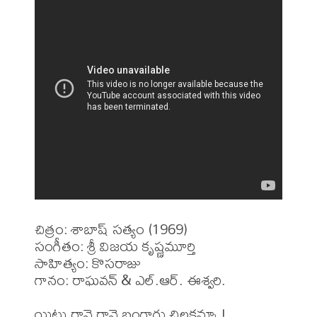
చిత్రం: శాబాష్ సత్యం (1969)

సంగీతం: శ్రీ విజయ కృష్ణమూర్తి

సాహిత్యం: కొసరాజు

గానం: రాఘవన్ & ఎల్.ఆర్. ఈశ్వరి.

యిటు రావె రావె బంగారు చిలకమ్మా !
