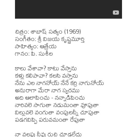
చిత్రం: శాబాష్ సత్యం (1969)

సంగీతం: శ్రీ విజయ కృష్ణమూర్తి

సాహిత్యం: ఆత్రేయ

గానం: పి. సుశీల

కాలు వేశావా? కాటు వేస్తాను

కళ్లు కలిపావా? కలసి వస్తాను 

నేను ఎల నాగనోయ్ నేనే కర్రి నాగునోయ్

అనురాగా మేరా నాగ స్వరము

అది ఆలాపించు - నన్నాడిపించు

నారివలె సాగుతా నడుమంతా వూపుతా

విల్లువలె వంగుతా వంపులన్నీ చూపుతా

పడగవిప్పి పరువమంతా రేపుతా 

నా వలపు నీవు రుచి చూడలేదు
