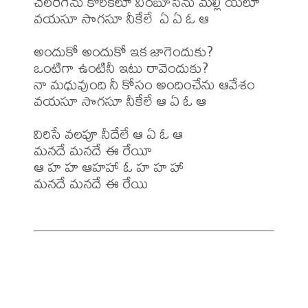
చెలరేగేను కోరికలూ విరబూసెను మల్లి యలూ

వయసూ సొగసూ నీకేలే  ఏ ఏ ఓ ఆ

అందుకో అందుకో ఇక జాగెందుకు?

ఒంటిగా ఉంటినీ ఇటు రావెందుకు?

నా మధువుంది నీ కోసం అందించేను ఆవేశం 

వయసూ సొగసూ నీకేలే ఆ ఏ ఓ ఆ

విరిసే వలపూ నీదేలే ఆ ఏ ఓ ఆ

మనదే మనదే ఈ రేయీ

ఆ హ హ ఆహహా ఓ హ హ హా

మనదే మనదే ఈ రేయి
