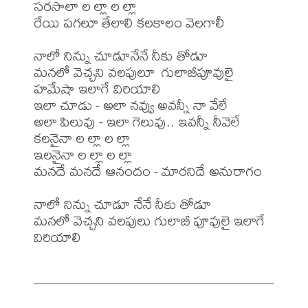
సరసాలా ల ల్లా ల ల్లా

రేయి పగలూ తేలాలి కలకాలం వెలగాలీ

నాలో నిన్ను చూడూనేనే నీకు తోడూ 

మనలో వెచ్చని వలపులూ  గులాబీపూవులై 
హమేషా ఇలాగే విరియాలి 

ఇలా చూడు - అలా నవ్వు అవన్నీ నా వేలే

అలా పిలువు - ఇలా గెలువు.. ఇవన్నీ నీవెలే

కలనైనా ల ల్లా ల ల్లా

ఇలనైనా ల ల్లా ల ల్లా

మనదే మనదే ఆనందం - మారనిదే అనురాగం

నాలో నిన్ను చూడూ నేనే నీకు తోడూ

మనలో వెచ్చని వలపులు గులాబీ పూవులై ఇలాగే 
విరియాలి
