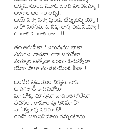
ఒక్కమాటుంది మూట దించి పలకవమ్మా !

లంగారి బంగారి లచ్చి!!

ఒయ్ వస్తా వస్తా వుండు టిప్పుటప్పయ్యా !

నాతొ సరసమాడ వీపు కాస్త చదునయ్యా !

రంగారి సింగారి రాజా !!

తల బిరుసేలా ? నిలువుము బాలా !

ఎరుగని  వాడనా  యీ బిగువేలా

వయ్యారి చిన్నోడా ఒంటూ పిరున్నోడా

యేళా పాళా చూడక యేందీ పీడా !!

ఒంటిగ సమయం చిక్కెను నాకూ

ఓ వగలాడీ కాదనబోకూ

మా వోళ్లు చూస్తేనూ వాడంత గోలేనూ 

వచనం : రామారావు సినిమా కో

నాగేశ్వరావు సినిమా కో

రెండో ఆట సినీమాకు రమ్మంటాను
