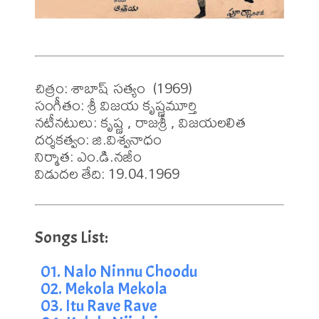
చిత్రం: శాబాష్ సత్యం  (1969)

సంగీతం: శ్రీ విజయ కృష్ణమూర్తి

నటీనటులు: కృష్ణ , రాజశ్రీ , విజయలలిత

దర్శకత్వం: జి.విశ్వనాధం 

నిర్మాత: ఎం.డి.నజీం

విడుదల తేది: 19.04.1969
01. Nalo Ninnu Choodu
02. Mekola Mekola
03. Itu Rave Rave