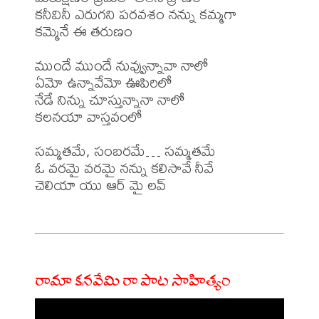
కనీవినీ ఎరుగని పరవశం నన్ను కమ్మగా

కమ్మెనే ఈ తరుణం

ముందే ముందే నువ్వున్నావా నాలో

ఏమో ఉన్నావేమో ఊపిరిలో

నేడే నిన్ను చూస్తున్నానా నాలో

కలనయా వాస్తవంలో

సమ్మతమే, సంబరమే… సమ్మతమే

ఓ వరమై వరమై నన్ను కలిసావే నీవే

చెలియా యు ఆర్ మై లవ్

రామా కనవేమి రా పాట సాహిత్యం