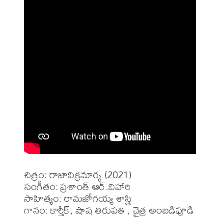
చిత్రం: రాజావిక్రమార్క (2021)

సంగీతం: ప్రశాంత్ ఆర్.విహారి

సాహిత్యం: రామజోగయ్య శాస్త్రి 

గానం: కార్తీక్, షాష తిరుపతి , చైత్ర అంబడిపూడి
