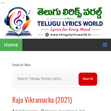
-->
Home
Search Box
Raja Vikramarka (2021)
Palli Balakrishna
Monday, November 8, 2021