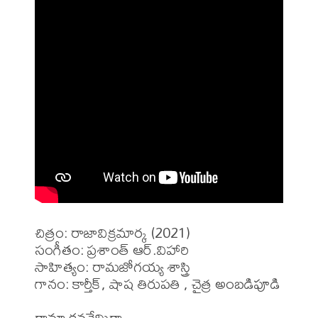
చిత్రం: రాజావిక్రమార్క (2021)

సంగీతం: ప్రశాంత్ ఆర్.విహారి

సాహిత్యం: రామజోగయ్య శాస్త్రి 

గానం: కార్తీక్, షాష తిరుపతి , చైత్ర అంబడిపూడి
