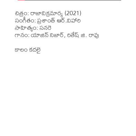
చిత్రం: రాజావిక్రమార్క (2021)

సంగీతం: ప్రశాంత్ ఆర్.విహారి

సాహిత్యం: సనరె 

గానం: యాజిన్ నిజార్, రితేష్ జి. రావు 

కాలం కదలై 
