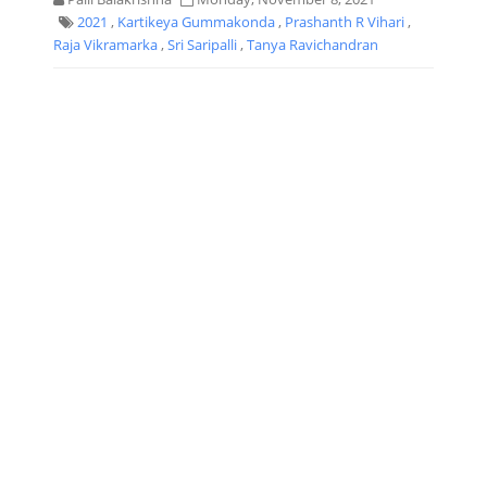
2021
,
Kartikeya Gummakonda
,
Prashanth R Vihari
,
Raja Vikramarka
,
Sri Saripalli
,
Tanya Ravichandran