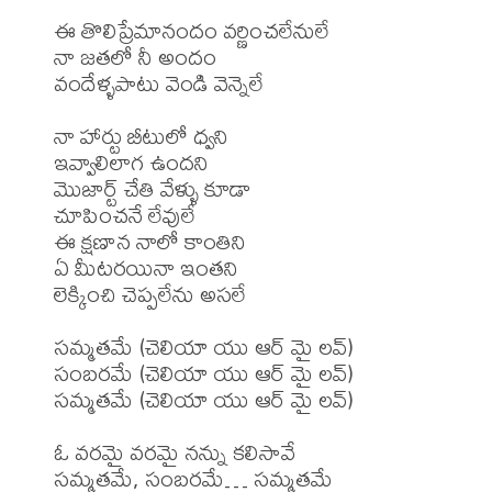
ఈ తొలిప్రేమానందం వర్ణించలేనులే

నా జతలో నీ అందం

వందేళ్ళపాటు వెండి వెన్నెలే

నా హార్టు బీటులో ధ్వని

ఇవ్వాలిలాగ ఉందని

మొజార్ట్ చేతి వేళ్ళు కూడా

చూపించనే లేవులే

ఈ క్షణాన నాలో కాంతిని

ఏ మీటరయినా ఇంతని

లెక్కించి చెప్పలేను అసలే

సమ్మతమే (చెలియా యు ఆర్ మై లవ్)

సంబరమే (చెలియా యు ఆర్ మై లవ్)

సమ్మతమే (చెలియా యు ఆర్ మై లవ్)

ఓ వరమై వరమై నన్ను కలిసావే

సమ్మతమే, సంబరమే… సమ్మతమే
