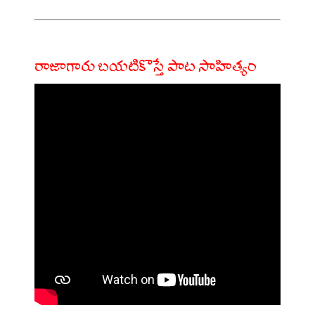
రాజాగారు బయటికొస్తే పాట సాహిత్యం