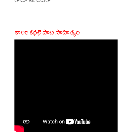
కాలం కధలై పాట సాహిత్యం