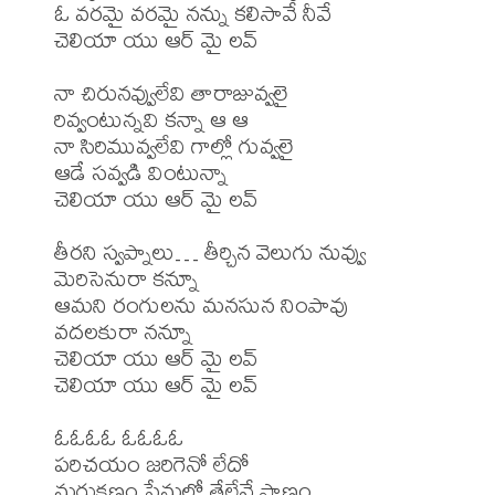
ఓ వరమై వరమై నన్ను కలిసావే నీవే

చెలియా యు ఆర్ మై లవ్

నా చిరునవ్వులేవి తారాజువ్వలై

రివ్వంటున్నవి కన్నా ఆ ఆ

నా సిరిమువ్వలేవి గాల్లో గువ్వలై

ఆడే సవ్వడి వింటున్నా

చెలియా యు ఆర్ మై లవ్

తీరని స్వప్నాలు… తీర్చిన వెలుగు నువ్వు

మెరిసెనురా కన్నూ

ఆమని రంగులను మనసున నింపావు

వదలకురా నన్నూ

చెలియా యు ఆర్ మై లవ్

చెలియా యు ఆర్ మై లవ్

ఓఓఓఓ ఓఓఓఓ

పరిచయం జరిగెనో లేదో

మరుక్షణం ప్రేమలో తేలేనే ప్రాణం
