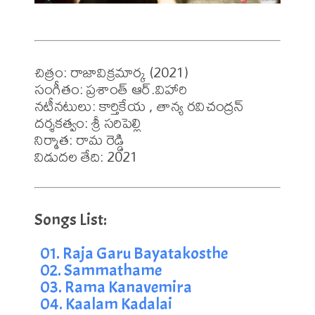
చిత్రం: రాజావిక్రమార్క (2021)

సంగీతం: ప్రశాంత్ ఆర్.విహారి

నటీనటులు: కార్తికేయ , తాన్య రవిచంద్రన్

దర్శకత్వం: శ్రీ సరిపెల్లి 

నిర్మాత: రామ రెడ్డి 

విడుదల తేది: 2021
01. Raja Garu Bayatakosthe
02. Sammathame
03. Rama Kanavemira
04. Kaalam Kadalai