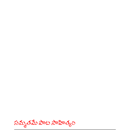
సమ్మతమే పాట సాహిత్యం