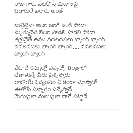
రాజాగారు వేటకొస్తే భుజాలపై

షికారులే ఖరారు అంతే

బుల్లెటైనా అదిరి జరిగి జరిగి పోదా

మృత్యువైన బెదిరి హడలి హడలి పోదా

శత్రువైతే తనని వదలదసలు బ్యాంగ్ బ్యాంగ్

వదలదసలు బ్యాంగ్ బ్యాంగ్… వదలదసలు 
బ్యాంగ్ బ్యాంగ్

వేటాడే కన్నుల్లో ఎన్నెన్నో తంత్రాలో

బేతాళున్నే వీడు ప్రశ్నిస్తాడు

రాబోయే విధ్వంసం ఏ కంటా చూస్తాడో

ఈలోపే పన్నాగం పన్నేస్తాడే
