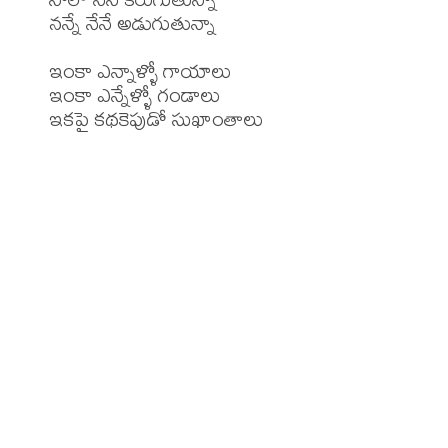
నన్నే నేనే అడుగుతున్నా

ఇంకా ఎన్నాళ్ళో గాయాలు

ఇంకా ఎన్నేళ్ళో గండాలు

ఇకపై కథకెపుడో సుఖాంతాలు
