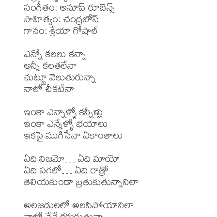
సంగీతం: అనూప్ రూబెన్స్ 

సాహిత్యం: చంద్రబోస్

గానం: శ్రేయా గోషాల్

ఎన్నో కలలు కన్నా

అన్నీ కలతలేనా

చుట్టూ వెలుతురున్నా

నాలో చీకటేనా

ఇంకా ఎన్నాళ్ళో కన్నీళ్లు

ఇంకా ఎన్నేళ్ళో భయాలు

ఇకపై ముగిసేనా ఏకాంతాలు

ఏది నిజమో… ఏది మాయో

ఏది పగలో… ఏది రాత్రో

తెలియకుండా బ్రతుకుతున్నానిలా

అలజడులలో అలసిపోయానిలా

నాలో నేనే కరుగుతున్నా
