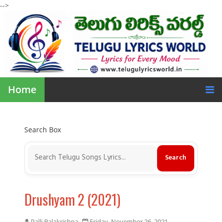
-->
Home
Search Box
Drushyam 2 (2021)
Palli Balakrishna
Friday, November 26, 2021