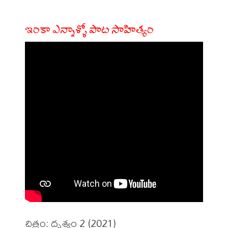
ఇంకా ఎన్నాళ్ళో పాట సాహిత్యం
చిత్రం: దృశ్యం 2 (2021)
