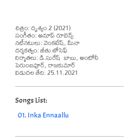
చిత్రం: దృశ్యం 2 (2021)

సంగీతం: అనూప్ రూబెన్స్ 

నటీనటులు: వెంకటేష్, మీనా

దర్శకత్వం: జీతు జోసెఫ్

నిర్మాతలు: డి.సురేష్  బాబు, అంటోనీ 
పెరుంబవూర్, రాజకుమార్

విడుదల తేది: 25.11.2021
01. Inka Ennaallu