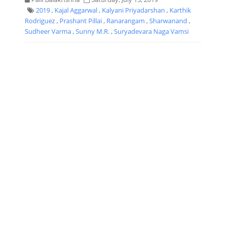
2019
,
Kajal Aggarwal
,
Kalyani Priyadarshan
,
Karthik
Rodriguez
,
Prashant Pillai
,
Ranarangam
,
Sharwanand
,
Sudheer Varma
,
Sunny M.R.
,
Suryadevara Naga Vamsi