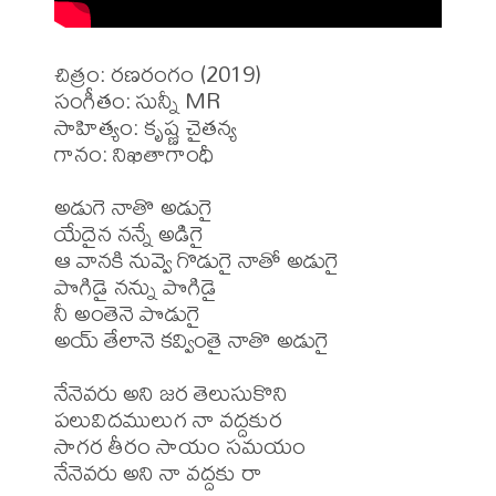
చిత్రం: రణరంగం (2019)

సంగీతం: సున్నీ MR

సాహిత్యం: కృష్ణ చైతన్య

గానం: నిఖితాగాంధీ 

అడుగె నాతొ అడుగై

యేదైన నన్నే అడిగై

ఆ వానకి నువ్వె గొడుగై నాతో అడుగై

పొగిడై నన్ను పొగిడై

నీ అంతెనె పొడుగై

అయ్ తేలానె కవ్వింతై నాతొ అడుగై

నేనెవరు అని జర తెలుసుకొని

పలువిదములుగ నా వద్దకుర

సాగర తీరం సాయం సమయం

నేనెవరు అని నా వద్దకు రా
