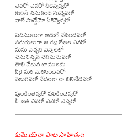
ఎవరో ఎవరో నీకెవ్వెవ్వరో

కురిసే చినుకంది నువ్వెవరో

వాలే పొద్దేమో నీకెవ్వెవ్వరో

పదములుగా అడుగే వేసిందెవరో

పరుగులుగా ఆ గధి లేఖల ఎవరో

నును వెచ్చని వెన్నెలలో

చనువిచ్చిన చెలిమమెవరో

తొలి వేకువ జాములను

నీకై మరి మెరిసిందెవరో

వెలుగెవరో వేధంలా రా నిలిచేదెవరో

పులకింతెవ్వరో పలికిందెవ్వరో

కుమ్మెయ్ రా పాట సాహిత్యం