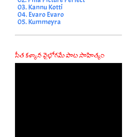
03. Kannu Kotti
04. Evaro Evaro
05. Kummeyra
సీత కళ్యాన వైభోగమే పాట సాహిత్యం