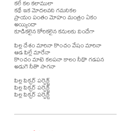
కలే కల కలాములా

కథే ఇక మోదలవని గమనికల

ప్రాయం పంతం మోహం మంత్రం ఏకం 
అయ్యిందా

కూడికలైన కోరికలైన కనులకు విందేగా

పిల్ల దేశం మారినా కొంచం వేషం మారినా

ఆడ పిల్లే మారేనా

కొంచం మాటె కలపనా కాలం నీథొ గడపన

అడుగె నీతొ సాగనా

పిల్ల పిక్చర్ పర్ఫెక్ట్

పిల్ల పిక్చర్ పర్ఫెక్ట్

పిల్ల పిక్చర్ పర్ఫెక్ట్
