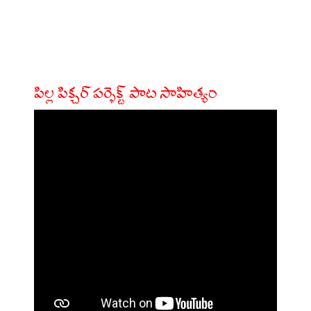
పిల్ల పిక్చర్ పర్ఫెక్ట్ పాట సాహిత్యం