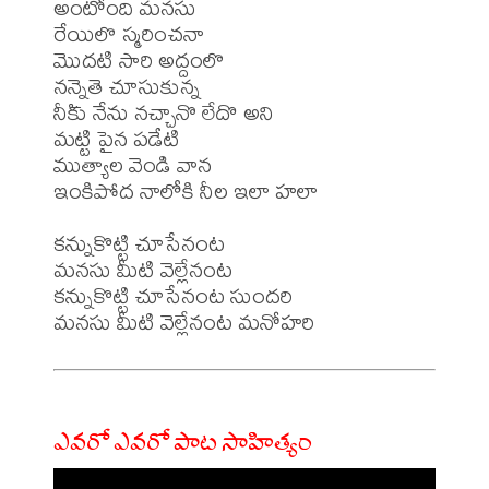
అంటోంది మనసు

రేయిలొ స్మరించనా

మొదటి సారి అద్దంలొ

నన్నైతె చూసుకున్న

నీకు నేను నచ్చానొ లేదొ అని

మట్టి పైన పడేటి

ముత్యాల వెండి వాన

ఇంకిపోద నాలోకి నీల ఇలా హలా

కన్నుకొట్టి చూసేనంట

మనసు మీటి వెల్లేనంట

కన్నుకొట్టి చూసేనంట సుందరి

ఎవరో ఎవరో పాట సాహిత్యం