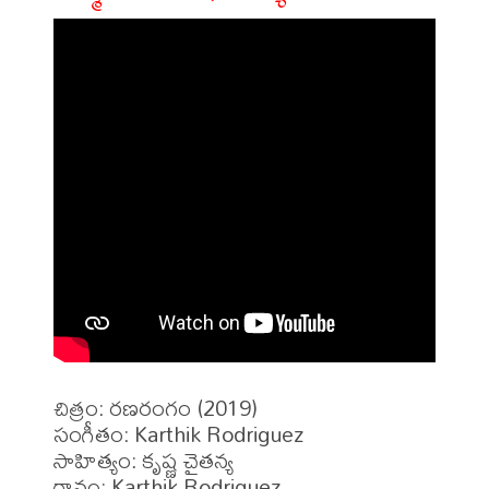
చిత్రం: రణరంగం (2019)

సంగీతం: Karthik Rodriguez

సాహిత్యం: కృష్ణ చైతన్య

గానం: Karthik Rodriguez
