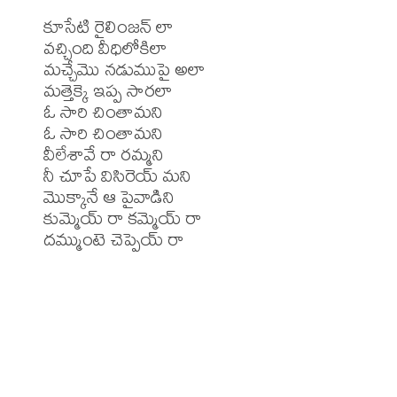
కూసేటి రైలింజన్ లా

వచ్చింది వీధిలోకిలా

మచ్చేమొ నడుముపై అలా

మత్తెక్కె ఇప్ప సారలా

ఓ సారి చింతామని

ఓ సారి చింతామని

వీలేశావే రా రమ్మని

నీ చూపే విసిరెయ్ మని

మొక్కానే ఆ పైవాడిని

కుమ్మెయ్ రా కమ్మెయ్ రా

దమ్ముంటె చెప్పెయ్ రా
