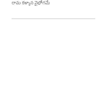
రామ కళ్యాన వైభోగమే
