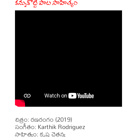
కన్నుకొట్టి పాట సాహిత్యం
చిత్రం: రణరంగం (2019)

సంగీతం: Karthik Rodriguez

సాహిత్యం: కృష్ణ చైతన్య
