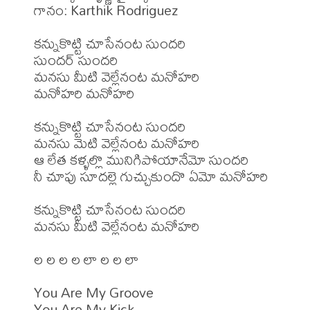
గానం: Karthik Rodriguez

కన్నుకొట్టి చూసేనంట సుందరి

సుందర్ సుందరి

మనసు మీటి వెల్లేనంట మనోహరి

మనోహరి మనోహరి

కన్నుకొట్టి చూసేనంట సుందరి

మనసు మెటి వెల్లేనంట మనోహరి

ఆ లేత కళ్ళల్లొ మునిగిపోయానేమో సుందరి

నీ చూపు సూదల్లె గుచ్చుకుందొ ఏమో మనోహరి

కన్నుకొట్టి చూసేనంట సుందరి

మనసు మీటి వెల్లేనంట మనోహరి

ల ల ల ల లా ల ల లా

You Are My Groove

You Are My Kick
