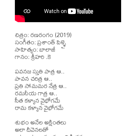
చిత్రం: రణరంగం (2019)

సంగీతం: ప్రశాంత్ పిళ్ళై

సాహిత్యం: బాలాజీ 

గానం: శ్రీహరి .కె

పవనజ స్తుతి పాత్ర ఆ..

పావన చరిత్ర ఆ..

ప్రతి సోమమర నేత్ర ఆ..

రమనీయ గాత్ర ఆ..

సీత కళ్యాన వైభోగమే

రామ కళ్యాన వైభోగమే

శుభం అనేల అక్షింతలు

అలా దీవెనలతో
