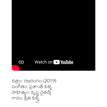
చిత్రం: రణరంగం (2019)

సంగీతం: ప్రశాంత్ పిళ్ళై

సాహిత్యం: కృష్ణ చైతన్య

గానం: ప్రీతి పిళ్ళై
