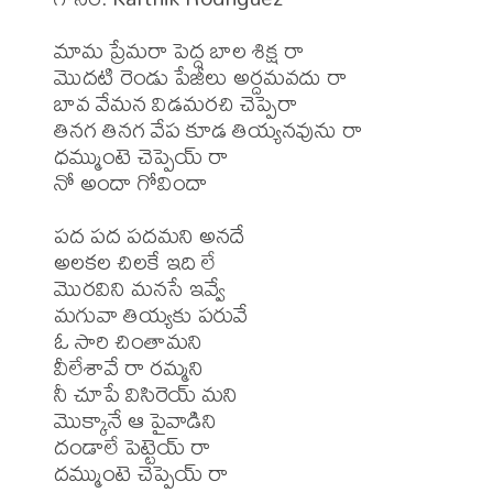
మామ ప్రేమరా పెద్ద బాల శిక్ష రా

మొదటి రెండు పేజీలు అర్దమవదు రా

బావ వేమన విడమరచి చెప్పెరా

తినగ తినగ వేప కూడ తియ్యనవును రా

ధమ్ముంటె చెప్పెయ్ రా

నో అందా గోవిందా

పద పద పదమని అనదే

అలకల చిలకే ఇది లే

మొరవిని మనసే ఇవ్వే

మగువా తియ్యకు పరువే

ఓ సారి చింతామని

వీలేశావే రా రమ్మని

నీ చూపే విసిరెయ్ మని

మొక్కానే ఆ పైవాడిని

దండాలే పెట్టెయ్ రా

దమ్ముంటె చెప్పెయ్ రా
