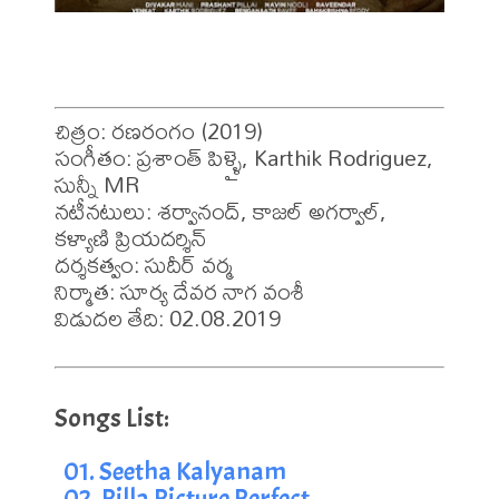
చిత్రం: రణరంగం (2019)

సంగీతం: ప్రశాంత్ పిళ్ళై, Karthik Rodriguez, 
సున్నీ MR

నటీనటులు: శర్వానంద్, కాజల్ అగర్వాల్, 
కళ్యాణి ప్రియదర్శిన్

దర్శకత్వం: సుదీర్ వర్మ

నిర్మాత: సూర్య దేవర నాగ వంశీ

విడుదల తేది: 02.08.2019
01. Seetha Kalyanam
02. Pilla Picture Perfect