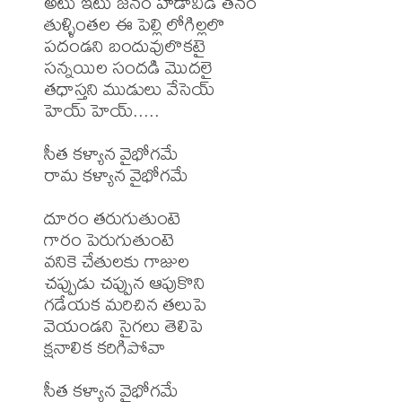
అటు ఇటు జనం హడావిడి తనం

తుళ్ళింతల ఈ పెల్లి లోగిల్లలొ

పదండని బందువులొకటై

సన్నయిల సందడి మొదలై

తధాస్తని ముడులు వేసెయ్

హెయ్ హెయ్.....

సీత కళ్యాన వైభోగమే

రామ కళ్యాన వైభోగమే

దూరం తరుగుతుంటె

గారం పెరుగుతుంటె

వనికె చేతులకు గాజుల

చప్పుడు చప్పున ఆపుకొని

గడేయక మరిచిన తలుపె

వెయండని సైగలు తెలిపె

క్షనాలిక కరిగిపోవా

సీత కళ్యాన వైభోగమే
