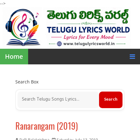
-->
Home
Search Box
Ranarangam (2019)
Palli Balakrishna
Saturday, July 13, 2019