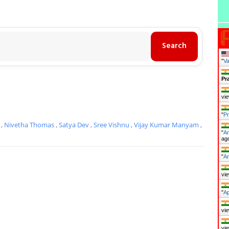
"
Va
Pr
vie
"
Pr
j
,
Nivetha Thomas
,
Satya Dev
,
Sree Vishnu
,
Vijay Kumar Manyam
,
"
An
ag
"
An
vie
"
Ap
vie
vie