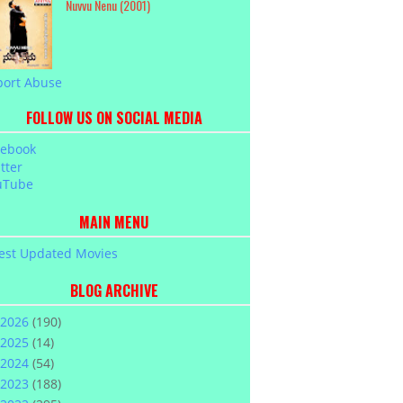
Nuvvu Nenu (2001)
port Abuse
FOLLOW US ON SOCIAL MEDIA
cebook
tter
uTube
MAIN MENU
est Updated Movies
BLOG ARCHIVE
2026
(190)
2025
(14)
2024
(54)
2023
(188)