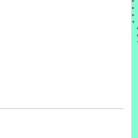
►
►
►
▼