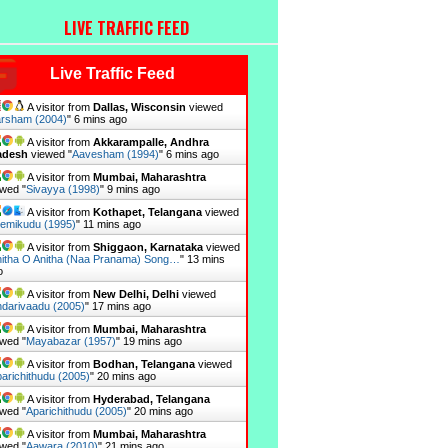
LIVE TRAFFIC FEED
Live Traffic Feed
A visitor from
Dallas, Wisconsin
viewed
rsham (2004)
"
6 mins ago
A visitor from
Akkarampalle, Andhra
adesh
viewed "
Aavesham (1994)
"
6 mins ago
A visitor from
Mumbai, Maharashtra
wed "
Sivayya (1998)
"
9 mins ago
A visitor from
Kothapet, Telangana
viewed
emikudu (1995)
"
11 mins ago
A visitor from
Shiggaon, Karnataka
viewed
itha O Anitha (Naa Pranama) Song…
"
13 mins
o
A visitor from
New Delhi, Delhi
viewed
darivaadu (2005)
"
17 mins ago
A visitor from
Mumbai, Maharashtra
wed "
Mayabazar (1957)
"
19 mins ago
A visitor from
Bodhan, Telangana
viewed
arichithudu (2005)
"
20 mins ago
A visitor from
Hyderabad, Telangana
wed "
Aparichithudu (2005)
"
20 mins ago
A visitor from
Mumbai, Maharashtra
wed "
Aawara (2010)
"
21 mins ago