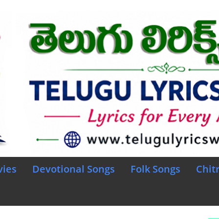
vies
Devotional Songs
Folk Songs
Chit