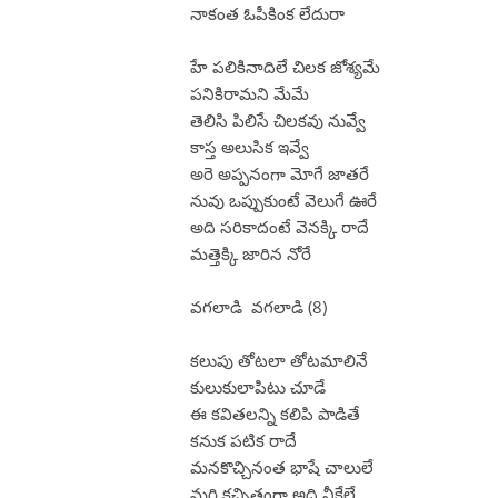
నాకంత ఓపీకింక లేదురా
హే పలికినాదిలే చిలక జోశ్యమే
పనికిరామని మేమే
తెలిసి పిలిసే చిలకవు నువ్వే
కాస్త అలుసిక ఇవ్వే
అరె అప్పనంగా మోగే జాతరే
నువు ఒప్పుకుంటే వెలుగే ఊరే
అది సరికాదంటే వెనక్కి రాదే
మత్తెక్కి జారిన నోరే
వగలాడి వగలాడి (8)
కలుపు తోటలా తోటమాలినే
కులుకులాపిటు చూడే
ఈ కవితలన్ని కలిపి పాడితే
కనుక పటిక రాదే
మనకొచ్చినంత భాషే చాలులే
మరి కచ్చితంగా అది నీకేలే