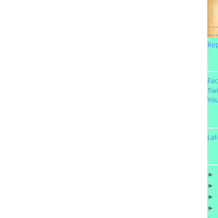
Re
Fa
Twi
Yo
Lat
►
►
►
►