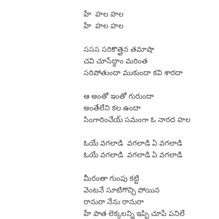
హే హల హల
హే హల హల
ససస సరికొత్తైన తమాషా
చవి చూసేద్దాం మరింత
సరిపోతుందా ముకుందా కవి శారదా
ఆ అంతో ఇంతో గురుందా
అంతేలేని కల ఉందా
సింగారించేయ్ సమంగా ఓ నారద హల
ఓయే వగలాడి వగలాడి ఏ వగలాడి
ఓయే వగలాడి వగలాడి ఏ వగలాడి
మీరంతా గుంపు కట్టి
వెంటనే సూటిగొచ్చి పోయిన
రానురా నేను రానురా
హే పాత లెక్కలన్ని ఇప్పి చూపే పనిలే