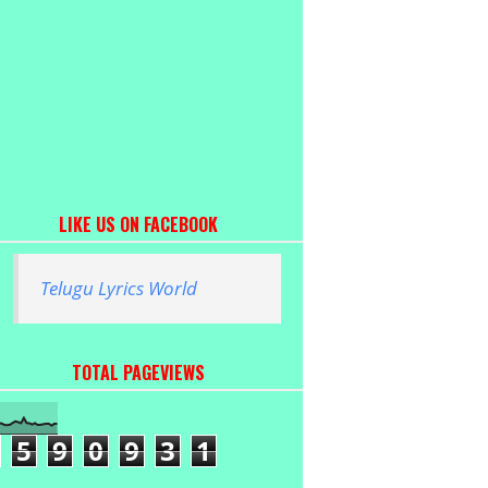
LIKE US ON FACEBOOK
Telugu Lyrics World
TOTAL PAGEVIEWS
5
9
0
9
3
1