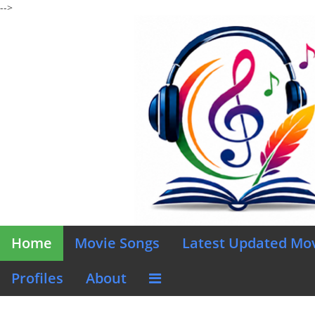
-->
Home
Movie Songs
Latest Updated Mo
Profiles
About