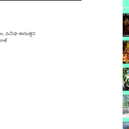
ాల, మనీషా ఈరబత్తిని
రాజ్