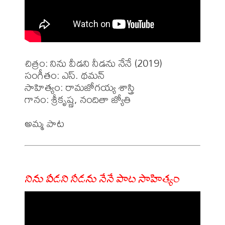
చిత్రం: నిను వీడని నీడను నేనే (2019)

సంగీతం: ఎస్. థమన్

సాహిత్యం: రామజోగయ్య శాస్త్రి 

గానం: శ్రీకృష్ణ, నందితా జ్యోతి

నిను వీడని నీడను నేనే పాట సాహిత్యం