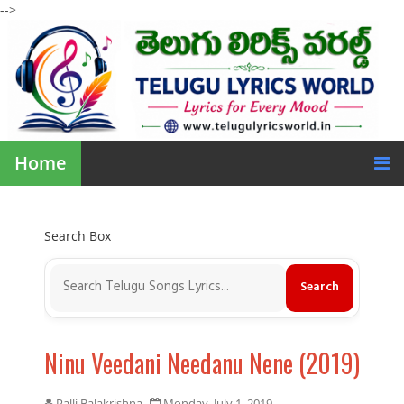
-->
Home
Search Box
Ninu Veedani Needanu Nene (2019)
Palli Balakrishna
Monday, July 1, 2019