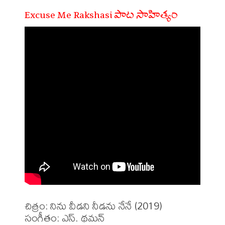
Excuse Me Rakshasi పాట సాహిత్యం
చిత్రం: నిను వీడని నీడను నేనే (2019)

సంగీతం: ఎస్. థమన్
