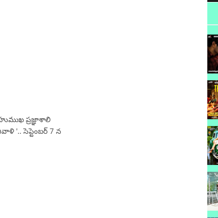
ుముఖ ప్రజ్ఞాశాలి
ళి '.. సెప్టెంబర్ 7 న