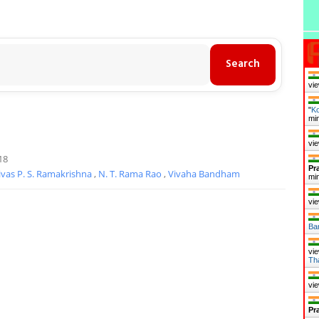
vie
"
Ko
mi
vie
18
Pr
ivas P. S. Ramakrishna
,
N. T. Rama Rao
,
Vivaha Bandham
mi
vie
Ba
vie
Th
vie
Pr