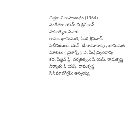
చిత్రం: వివాహబంధం (1964)
సంగీతం: యమ్.బి.శ్రీనివాస్
సాహిత్యం: సినారె
గానం: భానుమతి, పి.బి.శ్రీనివాస్
నటీనటులు: యన్. టి.రామారావు , భానుమతి
మాటలు ( డైలాగ్స్ ): ఎ. పిచ్చేస్వరరావు
కథ, స్క్రీన్ ప్లే, దర్శకత్వం: పి.యస్. రామకృష్ణ
నిర్మాత: పి.యస్. రామకృష్ణ
సినిమాటోగ్రఫీ: అన్నయ్య