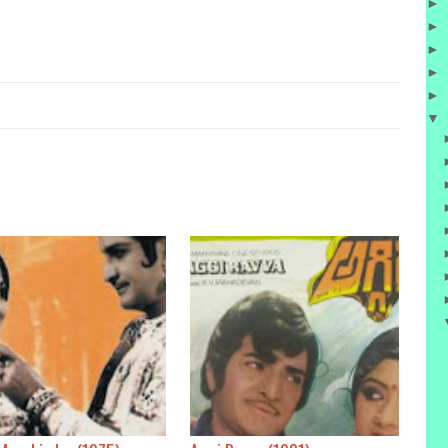
►
►
►
►
►
▼