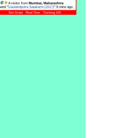
A visitor from
Mumbai, Maharashtra
wed "
Gautamiputra Satakarni (2017)
"
6 mins ago
Get Script
Real Time
Tracking ON