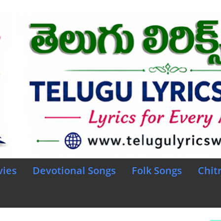
vies
Devotional Songs
Folk Songs
Chit