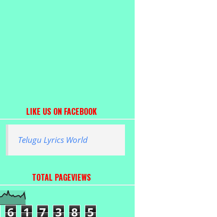
LIKE US ON FACEBOOK
Telugu Lyrics World
TOTAL PAGEVIEWS
6
1
7
3
8
5