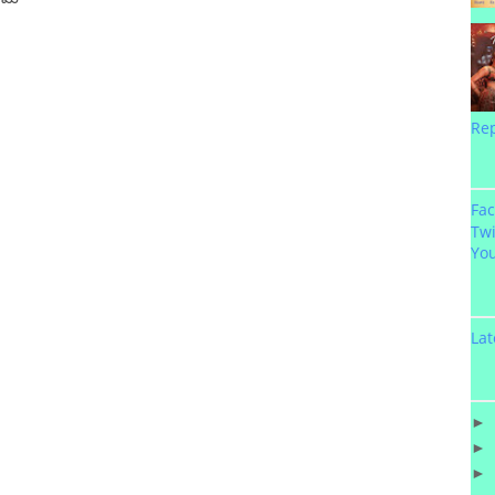
Re
Fa
Twi
Yo
Lat
►
►
►