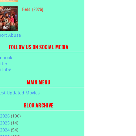
Peddi (2026)
port Abuse
FOLLOW US ON SOCIAL MEDIA
cebook
tter
uTube
MAIN MENU
est Updated Movies
BLOG ARCHIVE
2026
(190)
2025
(14)
2024
(54)