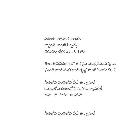
ఎడిటర్: యమ్.వి.రాజన్
బ్యానర్: భరణి పిక్చర్స్
విడుదల తేది: 23.10.1964
తెలుగు సినీరంగంలో తనదైన ముద్రవేసుకున్న బహ
'శ్రీమతి భానుమతి రామకృష్ణ' గారికి 'జయంతి నివా
నీటిలోన నింగిలోన నీవే ఉన్నావులే
కనులలోన కలలలోన కలసి ఉన్నాములే
అహ..హ హహ.. ఆ హాహ
నీటిలోన నింగిలోన నీవే ఉన్నావులే