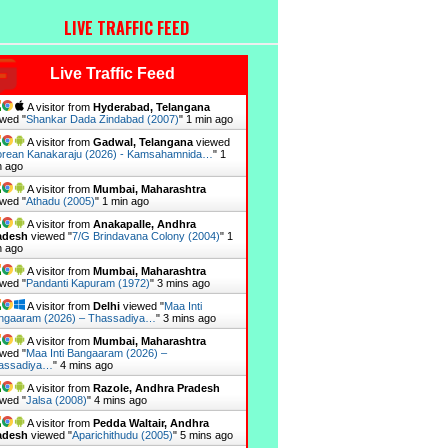
LIVE TRAFFIC FEED
Live Traffic Feed
A visitor from
Hyderabad, Telangana
wed "
Shankar Dada Zindabad (2007)
"
1 min ago
A visitor from
Gadwal, Telangana
viewed
rean Kanakaraju (2026) - Kamsahamnida…
"
1
n ago
A visitor from
Mumbai, Maharashtra
wed "
Athadu (2005)
"
1 min ago
A visitor from
Anakapalle, Andhra
adesh
viewed "
7/G Brindavana Colony (2004)
"
1
n ago
A visitor from
Mumbai, Maharashtra
wed "
Pandanti Kapuram (1972)
"
3 mins ago
A visitor from
Delhi
viewed "
Maa Inti
ngaaram (2026) – Thassadiya…
"
4 mins ago
A visitor from
Mumbai, Maharashtra
wed "
Maa Inti Bangaaram (2026) –
assadiya…
"
4 mins ago
A visitor from
Razole, Andhra Pradesh
wed "
Jalsa (2008)
"
4 mins ago
A visitor from
Pedda Waltair, Andhra
adesh
viewed "
Aparichithudu (2005)
"
5 mins ago