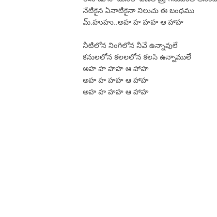
నేటికైన ఏనాటికైనా నిలుచు ఈ బంధము
మ్.హుహు..అహ హ హహ ఆ హాహ
నీటిలోన నింగిలోన నీవే ఉన్నావులే
కనులలోన కలలలోన కలసి ఉన్నాములే
అహ హ హహ ఆ హాహ
అహ హ హహ ఆ హాహ
అహ హ హహ ఆ హాహ