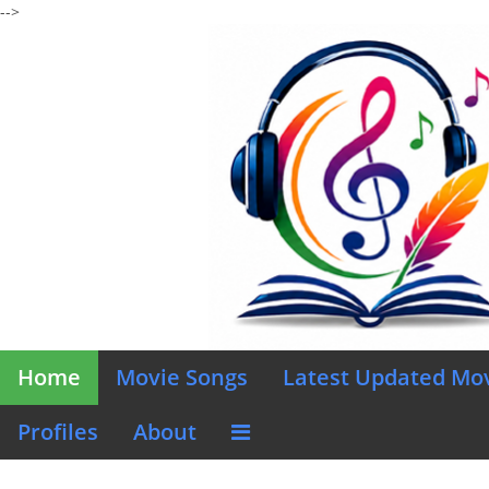
-->
Home
Movie Songs
Latest Updated Mo
Profiles
About