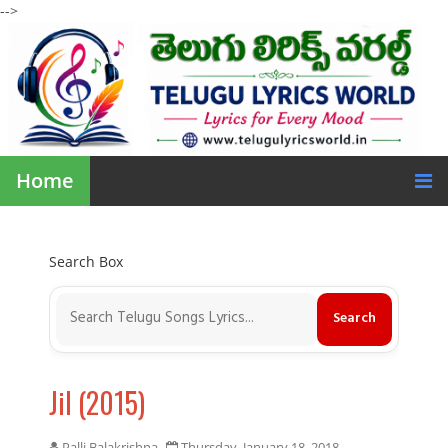
-->
Home
Search Box
Jil (2015)
Palli Balakrishna
Thursday, January 18, 2018