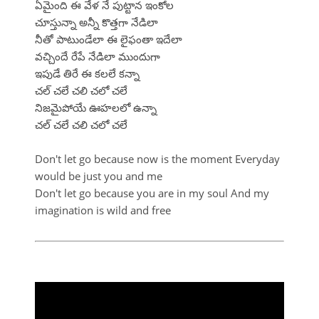
ఏమైంది ఈ వేళ నే పుట్టాన ఇంకోల
చూస్తున్నా అన్నీ కొత్తగా నేడిలా
నీతో పాటుండేలా ఈ లైఫంతా ఇదేలా
వచ్చిందే రేపే నేడిలా ముందుగా
ఇపుడే తిరే ఈ కలలే కన్నా
చల్ చలే చలి చలో చలే
నిజమైపోయే ఊహలలో ఉన్నా
చల్ చలే చలి చలో చలే
Don't let go because now is the moment Everyday
would be just you and me
Don't let go because you are in my soul And my
imagination is wild and free