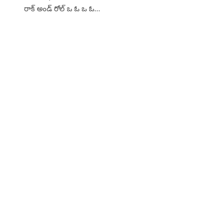
రాక్ అండ్ రోల్ ఒ ఓ ఒ ఓ...