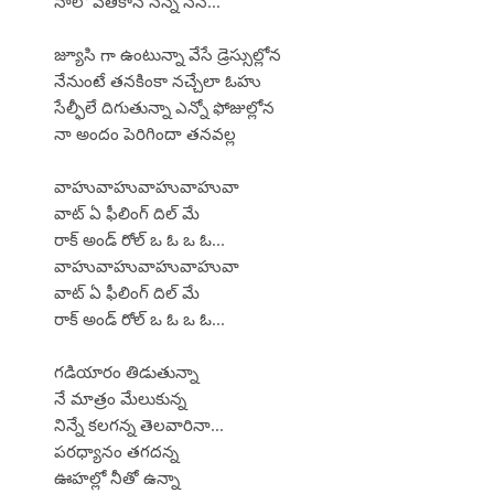
నాలో వెతికానే నన్నే నేనే...
జ్యూసి గా ఉంటున్నా వేసే డ్రెస్సుల్లోన
నేనుంటే తనకింకా నచ్చేలా ఓహు
సేల్ఫీలే దిగుతున్నా ఎన్నో ఫోజుల్లోన
నా అందం పెరిగిందా తనవల్ల
వాహువాహువాహువాహువా
వాట్ ఏ ఫీలింగ్ దిల్ మే
రాక్ అండ్ రోల్ ఒ ఓ ఒ ఓ...
వాహువాహువాహువాహువా
వాట్ ఏ ఫీలింగ్ దిల్ మే
రాక్ అండ్ రోల్ ఒ ఓ ఒ ఓ...
గడియారం తిడుతున్నా
నే మాత్రం మేలుకున్న
నిన్నే కలగన్న తెలవారినా...
పరధ్యానం తగదన్న
ఊహల్లో నీతో ఉన్నా