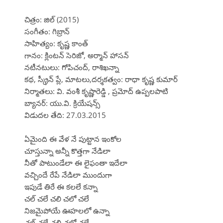
చిత్రం: జిల్ (2015)
సంగీతం: గిబ్రాన్
సాహిత్యం: కృష్ణ కాంత్
గానం: క్లింటన్ సెరిజో, అర్మాన్ హాసన్
నటీనటులు: గోపిచంద్, రాశిఖన్నా
కథ, స్క్రీన్ ప్లే, మాటలు,దర్శకత్వం: రాధా కృష్ణ కుమార్
నిర్మాతలు: వి. వంశీ కృష్ణారెడ్డి , ప్రమోద్ ఉప్పలపాటి
బ్యానర్: యు.వి. క్రియేషన్స్
విడుదల తేది: 27.03.2015
ఏమైంది ఈ వేళ నే పుట్టాన ఇంకోల
చూస్తున్నా అన్నీ కొత్తగా నేడిలా
నీతో పాటుండేలా ఈ లైఫంతా ఇదేలా
వచ్చిందే రేపే నేడిలా ముందుగా
ఇపుడే తిరే ఈ కలలే కన్నా
చల్ చలే చలి చలో చలే
నిజమైపోయే ఊహలలో ఉన్నా
చల్ చలే చలి చలో చలే