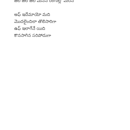
జిల్ జిల్ జిల్ మనసే రంగుల్లో మెరిసే
అఫ్ ఇదేమాయో మది
మొదలైందిలా తొలిసారిగా
ఉఫ్ ఇలాగేనే యిది
కొనసాగిన సరిపోదుగా