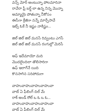
వన్స్ మోర్ అంటున్నా పోలమారినా
రావేరా ఫ్రీ బర్డ్ లా ఉన్న నిన్న మొన్నా
అమ్మాయై పోతున్నా నీకోసం
ఈసీగా క్రేజీగా నన్నే మార్చేసావే
ఇట్స్ ఓకే నీ ఇష్టం నాకిష్టం...
జిల్ జిల్ జిల్ మనసే రివ్వంటు ఎగసే
జిల్ జిల్ జిల్ మనసే రంగుల్లో మెరిసే
అఫ్ ఇదేమాయో మది
మొదలైందిలా తొలిసారిగా
ఉఫ్ ఇలాగేనే యిది
కొనసాగిన సరిపోదుగా
వాహువాహువాహువాహువా
వాట్ ఏ ఫీలింగ్ దిల్ మే
రాక్ అండ్ రోల్ ఒ ఓ ఒ ఓ...
వాహువాహువాహువాహువా
వాట్ ఏ ఫీలింగ్ దిల్ మే