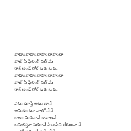
వాహువాహువాహువాహువా
వాట్ ఏ ఫీలింగ్ దిల్ మే
రాక్ అండ్ రోల్ ఒ ఓ ఒ ఓ...
వాహువాహువాహువాహువా
వాట్ ఏ ఫీలింగ్ దిల్ మే
రాక్ అండ్ రోల్ ఒ ఓ ఒ ఓ...
ఎటు చూస్తే అటు తానే
అనుకుంటూ నాలో నేనే
కాలం మరిచానే కావాలనే
బదులిస్తూ పలికానే పిలుపేది లేకుండా నే