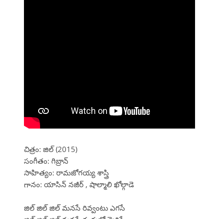
చిత్రం: జిల్ (2015)
సంగీతం: గిబ్రాన్
సాహిత్యం: రామజోగయ్య శాస్త్రి
గానం: యాసిన్ నజీర్ , షాల్మాలి ఖోల్గాడె
జిల్ జిల్ జిల్ మనసే రివ్వంటు ఎగసే