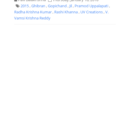
2015
,
Ghibran
,
Gopichand
,
Jil
,
Pramod Uppalapati
,
Radha Krishna Kumar
,
Rashi Khanna
,
UV Creations
,
V.
Vamsi Krishna Reddy