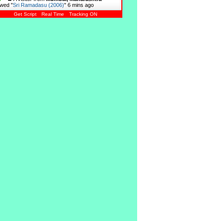
wed "
Sri Ramadasu (2006)
"
6 mins ago
Get Script
Real Time
Tracking ON