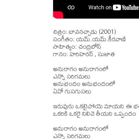
చిత్రం: బావనచ్చాడు (2001)

సంగీతం: యమ్.యమ్.కీరవాణి

సాహిత్యం: చంద్రబోస్

గానం: హరిహరన్ , సుజాత

అనురాగం అనురాగంలో 

ఎన్నొ సరిగమలు 

అనుభందం అనుభందంలో 

ఏవో గుసగుసలు 

ఇరువురు ఒకటైపోయె మాయని ఈ భ
ఒకరికి ఒకరై నిలిచె తీయని ఒప్పందం 

అనురాగం అనురాగంలో 

ఎన్నొ సరిగమలు 
