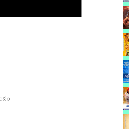
ందం 
