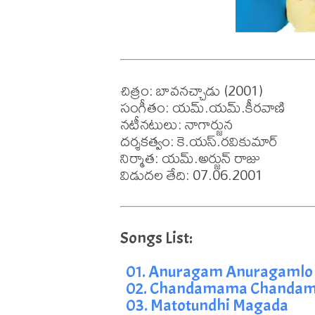
చిత్రం: బావనచ్చాడు (2001)

సంగీతం: యమ్.యమ్.కీరవాణి

నటీనటులు: నాగార్జున

దర్శకత్వం: కె.యస్.రవికుమార్

నిర్మాత: యమ్.అర్జున్ రాజు

విడుదల తేది: 07.06.2001
01. Anuragam Anuragamlo
02. Chandamama Chanda
03. Matotundhi Magada