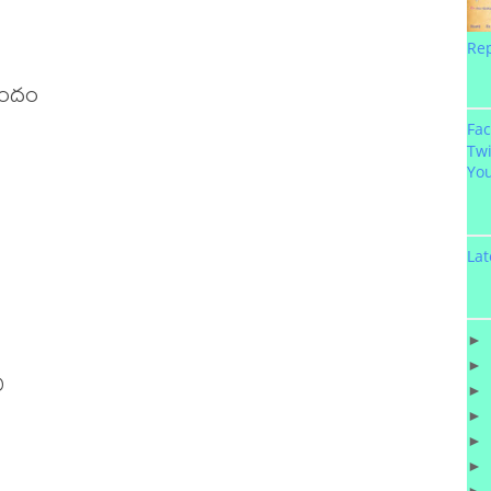
Re
ందం 

Fa
Twi
Yo
Lat




►
►
 

►
►
►
►