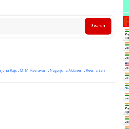
Pr
se
vie
vie
vie
rjuna Raju
,
M. M. Keeravani
,
Nagarjuna Akkineni
,
Reema Sen
,
vie
Na
vie
Pr
ag
vie