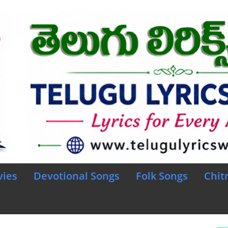
vies
Devotional Songs
Folk Songs
Chit