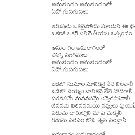
అనుభందం అనుభందంలో 

ఏవో గుసగుసలు 

ఇరువురు ఒకటైపోయె మాయని ఈ భ
ఒకరికి ఒకరై నిలిచె తీయని ఒప్పందం 

అనురాగం అనురాగంలో 

ఎన్నొ సరిగమలు 

అనుభందం అనుభందంలో 

ఏవో గుసగుసలు 

జడలొ సుమాల మాలికనై నేనె నిలవాలీ 
ఒడిలొ వయ్యరి బాలికనై నేనె వొదగాలీ 
పరవసమే మనవసమై నివ్వెరపోవాలీ 

జీవనమె విరివనమయి నవ్వులు పుయలీ
పడుచు దారుల్లొని చూపె చుక్కనీ 

గడుసు సరసం లోని శ్వసె సంబ్రానీ 

అనురాగం అనురాగంలో 
