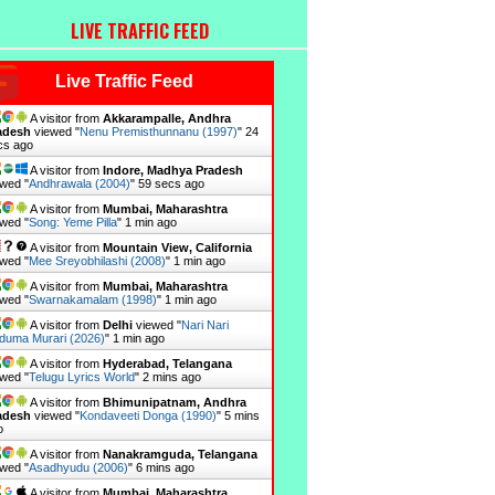
LIVE TRAFFIC FEED
Live Traffic Feed
A visitor from
Akkarampalle, Andhra
adesh
viewed "
Nenu Premisthunnanu (1997)
"
25
cs ago
A visitor from
Indore, Madhya Pradesh
wed "
Andhrawala (2004)
"
1 min ago
A visitor from
Mumbai, Maharashtra
wed "
Song: Yeme Pilla
"
1 min ago
A visitor from
Mountain View, California
wed "
Mee Sreyobhilashi (2008)
"
1 min ago
A visitor from
Mumbai, Maharashtra
wed "
Swarnakamalam (1998)
"
1 min ago
A visitor from
Delhi
viewed "
Nari Nari
duma Murari (2026)
"
1 min ago
A visitor from
Hyderabad, Telangana
wed "
Telugu Lyrics World
"
2 mins ago
A visitor from
Bhimunipatnam, Andhra
adesh
viewed "
Kondaveeti Donga (1990)
"
5 mins
o
A visitor from
Nanakramguda, Telangana
wed "
Asadhyudu (2006)
"
6 mins ago
A visitor from
Mumbai, Maharashtra