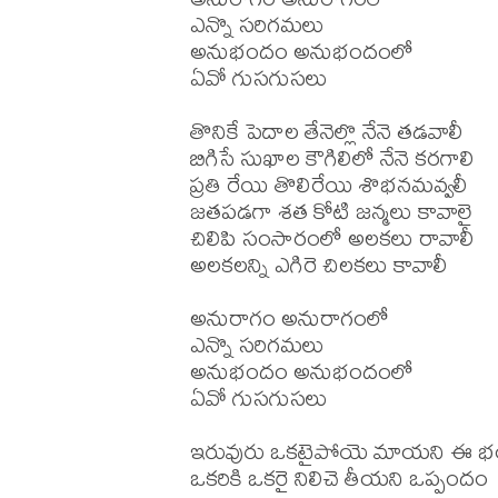
ఎన్నొ సరిగమలు 

అనుభందం అనుభందంలో 

ఏవో గుసగుసలు 

తొనికే పెదాల తేనెల్లొ నేనె తడవాలీ 

బిగిసే సుఖాల కౌగిలిలో నేనె కరగాలి 

ప్రతి రేయి తొలిరేయి శొభనమవ్వలీ 

జతపడగా శత కోటి జన్మలు కావాలై 

చిలిపి సంసారంలో అలకలు రావాలీ 

అలకలన్ని ఎగిరె చిలకలు కావాలీ 

అనురాగం అనురాగంలో 

ఎన్నొ సరిగమలు 

అనుభందం అనుభందంలో 

ఏవో గుసగుసలు 

ఇరువురు ఒకటైపోయె మాయని ఈ భ
ఒకరికి ఒకరై నిలిచె తీయని ఒప్పందం 
