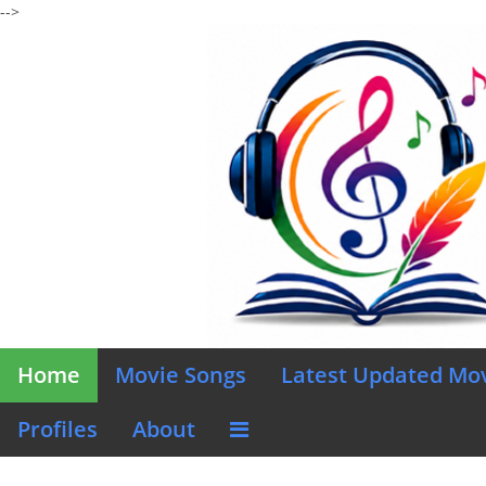
-->
Home
Movie Songs
Latest Updated Mo
Profiles
About