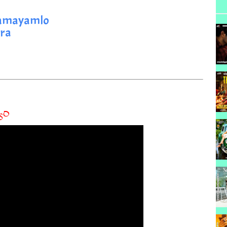
asamayamlo
ra
్యం