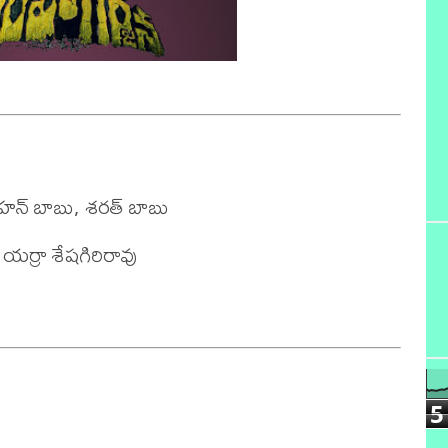
ోహన్ బాబు, శరత్ బాబు

యర్రా శేషగిరిరావు

5