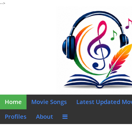
-->
Home
Movie Songs
Latest Updated Mo
Profiles
About