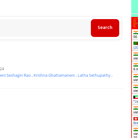
57
(2
vie
024
6 
ni Seshagiri Rao
,
Krishna Ghattamaneni
,
Latha Sethupathy
,
vie
vie
"
Ja
vie
Br
vie
10