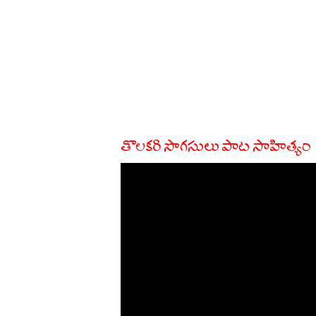
తొలకరి సొగసులు పాట సాహిత్యం