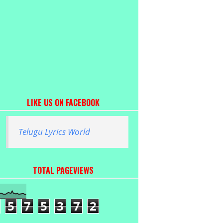
LIKE US ON FACEBOOK
Telugu Lyrics World
TOTAL PAGEVIEWS
5
7
5
3
7
2