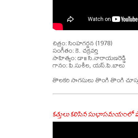
చిత్రం: సింహగర్జన (1978)

సంగీతం: కె. చక్రవర్తి 

సాహిత్యం: డా॥ సి.నారాయణరెడ్డి

గానం: పి.సుశీల, యస్.పి.బాలు

కత్తులు కలిసిన సుభాసమయంలో 