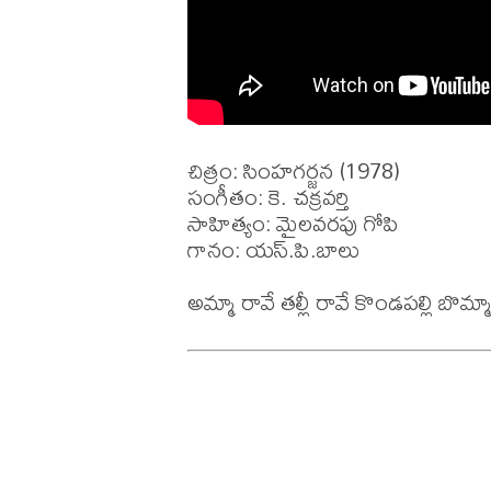
చిత్రం: సింహగర్జన (1978)

సంగీతం: కె. చక్రవర్తి 

సాహిత్యం: మైలవరపు గోపి

గానం: యస్.పి.బాలు
