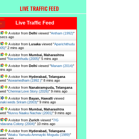
LIVE TRAFFIC FEED
Live Traffic Feed
A visitor from
Delhi
viewed "
Antham (1992)
"
 secs ago
A visitor from
Lusaka
viewed "
Aparichithudu
005)
"
2 mins ago
A visitor from
Mumbai, Maharashtra
wed "
Narasimhudu (2005)
"
5 mins ago
A visitor from
Delhi
viewed "
Manam (2014)
"
mins ago
A visitor from
Hyderabad, Telangana
wed "
Aswamedham (1992 )
"
8 mins ago
A visitor from
Nanakramguda, Telangana
wed "
Chennai Love Story (2026)
"
9 mins ago
A visitor from
Bayan, Hawalli
viewed
naki weds Sriram (2003)
"
9 mins ago
A visitor from
Mumbai, Maharashtra
wed "
Nuvvu Naaku Nachav (2001)
"
9 mins ago
A visitor from
Zurich
viewed "
7/G
indavana Colony (2004)
"
10 mins ago
A visitor from
Hyderabad, Telangana
wed "
Attaku Yamudu Ammayiki Mogudu (1989)
"
 mins ago