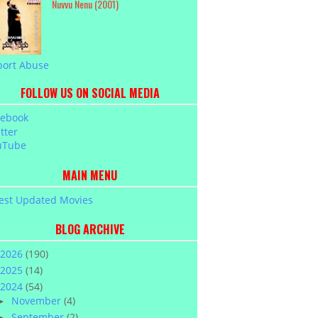
Nuvvu Nenu (2001)
port Abuse
FOLLOW US ON SOCIAL MEDIA
cebook
tter
uTube
MAIN MENU
est Updated Movies
BLOG ARCHIVE
2026
(190)
2025
(14)
2024
(54)
November
(4)
►
September
(2)
►