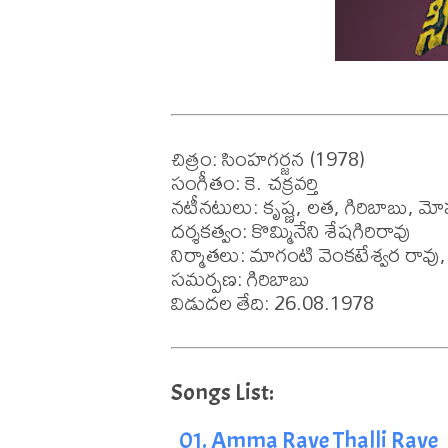
చిత్రం: సింహగర్జన (1978)

సంగీతం: కె. చక్రవర్తి 

నటీనటులు: కృష్ణ, లత, గిరిబాబు, మ
దర్శకత్వం: కొమ్మినేని శేషగిరిరావు 

నిర్మాతలు: మాగంటి వెంకటేశ్వర రావు, 
సమర్పణ: గిరిబాబు

విడుదల తేది: 26.08.1978
01. Amma Rave Thalli Rave