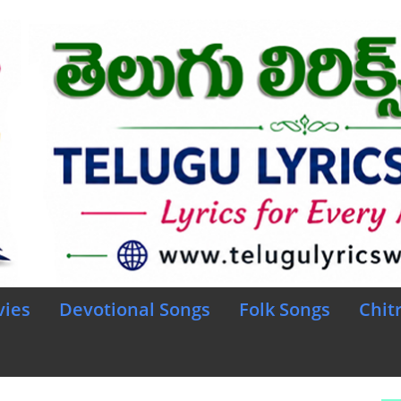
vies
Devotional Songs
Folk Songs
Chit