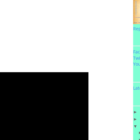
Re
Fa
Twi
Yo
Lat
►
►
▼