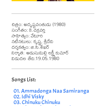
చిత్రం: అదృష్టవంతుడు (1980)

సంగీతం: కె.చక్రవర్తి 

సాహిత్యం: వేటూరి

నటీనటులు: కృష్ణ, శ్రీదేవి 

దర్శకత్వం: జి.సి.శేఖర్ 

నిర్మాత: అడుసుమిల్లి లక్ష్మీ కుమార్ 

విడుదల తేది:19.05.1980
01. Ammadonga Naa Samiranga
02. Idhi Visky
03. Chinuku Chinuku