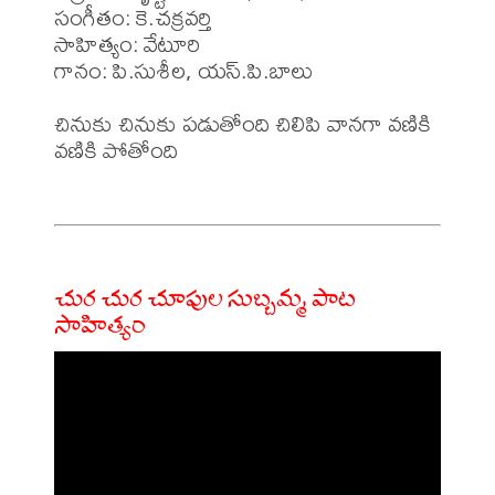
సంగీతం: కె.చక్రవర్తి 

సాహిత్యం: వేటూరి

గానం: పి.సుశీల, యస్.పి.బాలు

చినుకు చినుకు పడుతోంది చిలిపి వానగా వణికి 
వణికి పోతోంది 

చుర చుర చూపుల సుబ్బమ్మ పాట
సాహిత్యం