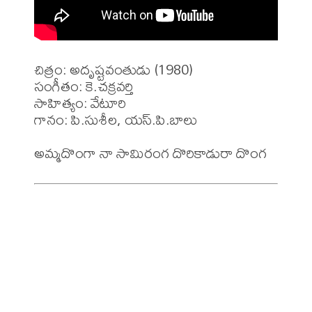
చిత్రం: అదృష్టవంతుడు (1980)

సంగీతం: కె.చక్రవర్తి 

సాహిత్యం: వేటూరి

గానం: పి.సుశీల, యస్.పి.బాలు
