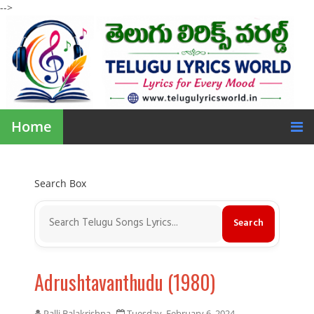
-->
Home
Search Box
Adrushtavanthudu (1980)
Palli Balakrishna
Tuesday, February 6, 2024