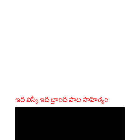
ఇది విస్కీ ఇది బ్రాంది పాట సాహిత్యం