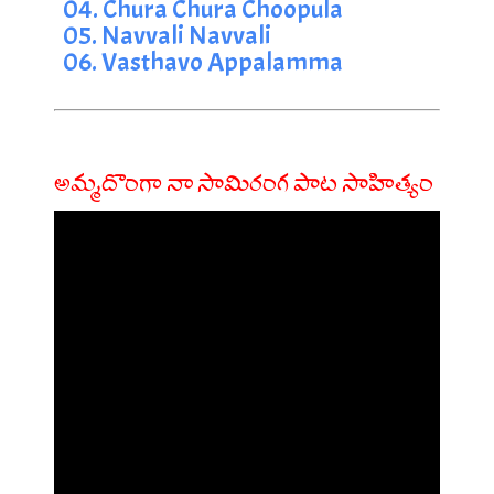
04. Chura Chura Choopula
05. Navvali Navvali
06. Vasthavo Appalamma
అమ్మదొంగా నా సామిరంగ పాట సాహిత్యం