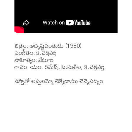
చిత్రం: అదృష్టవంతుడు (1980)

సంగీతం: కె.చక్రవర్తి 

సాహిత్యం: వేటూరి

గానం: యం. రమేష్, పి.సుశీల, కె.చక్రవర్తి 

వస్తావో అప్పలమ్మో చెక్కేదాము చెన్నెపట్నం
