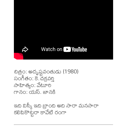
చిత్రం: అదృష్టవంతుడు (1980)

సంగీతం: కె.చక్రవర్తి 

సాహిత్యం: వేటూరి

గానం: యస్. జానకి

ఇది విస్కీ ఇది బ్రాంది అది సారా మనసారా 