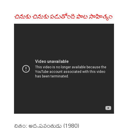
చినుకు చినుకు పడుతోంది పాట సాహిత్యం
చిత్రం: అదృష్టవంతుడు (1980)
