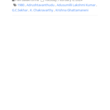
1980
,
Adrushtavanthudu
,
Adusumilli Lakshmi Kumar
,
G.C.Sekhar
,
K. Chakravarthy
,
Krishna Ghattamaneni