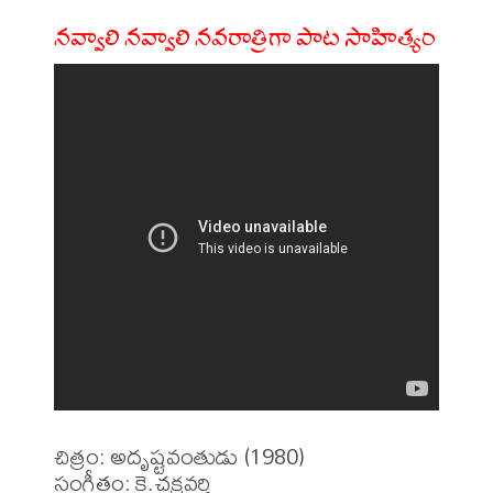
నవ్వాలి నవ్వాలి నవరాత్రిగా పాట సాహిత్యం
చిత్రం: అదృష్టవంతుడు (1980)

సంగీతం: కె.చక్రవర్తి 
