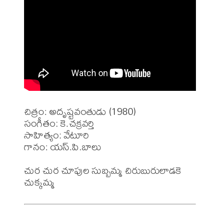
చిత్రం: అదృష్టవంతుడు (1980)

సంగీతం: కె.చక్రవర్తి 

సాహిత్యం: వేటూరి

గానం: యస్.పి.బాలు

చుర చుర చూపుల సుబ్బమ్మ చిరుబురులాడకె 