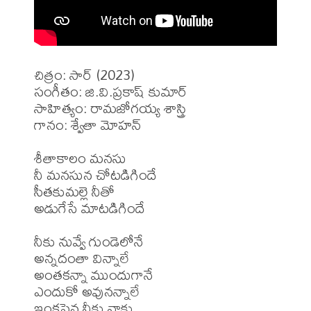
చిత్రం: సార్ (2023)

సంగీతం: జి.వి.ప్రకాష్ కుమార్

సాహిత్యం: రామజోగయ్య శాస్త్రి 

గానం: శ్వేతా మోహన్ 

శీతాకాలం మనసు

నీ మనసున చోటడిగిందే

సీతకుమల్లె నీతో

అడుగేసే మాటడిగిందే

నీకు నువ్వే గుండెలోనే

అన్నదంతా విన్నాలే

అంతకన్నా ముందుగానే

ఎందుకో అవునన్నాలే

ఇంకపైన నీకు నాకు
