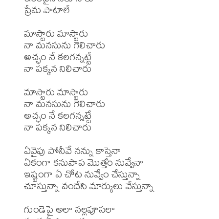
ప్రేమ పాటాలే

మాస్టారు మాస్టారు

నా మనసును గెలిచారు

అచ్ఛం నే కలగన్నట్టే

నా పక్కన నిలిచారు

మాస్టారు మాస్టారు

నా మనసును గెలిచారు

అచ్ఛం నే కలగన్నట్టే

నా పక్కన నిలిచారు

ఏవైపు పోనీవే నన్ను కాస్తైనా

ఏకంగా కనుపాప మొత్తం నువ్వేనా

ఇష్టంగా ఏ చోట నువ్వేం చేస్తున్నా

చూస్తున్నా వందేసి మార్కులు వేస్తున్నా

గుండెపై అలా నల్లపూసలా
