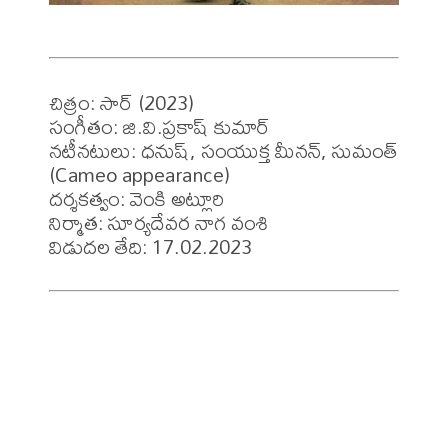
చిత్రం: సార్ (2023)

సంగీతం: జి.వి.ప్రకాష్ కుమార్

నటీనటులు: ధనుష్, సంయుక్త మీనన్, సుమంత్ 
(Cameo appearance) 

దర్శకత్వం: వెంకి అట్లూరి

నిర్మాత: సూర్యదేవర నాగ వంశి 

విడుదల తేది: 17.02.2023