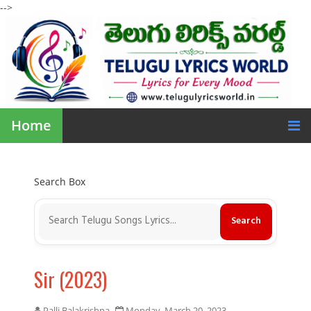
-->
Home
Search Box
Sir (2023)
Palli Balakrishna
Monday, March 20, 2023