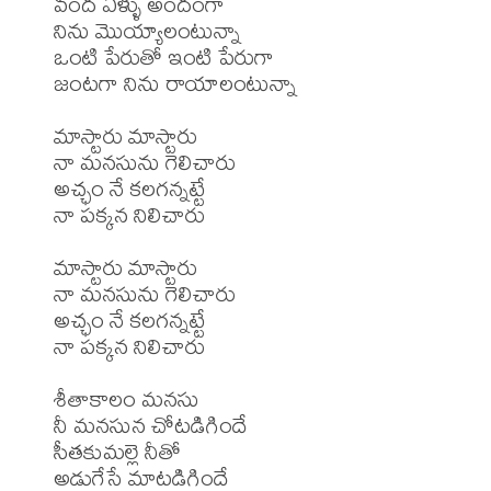
వంద ఏళ్ళు అందంగా

నిను మొయ్యాలంటున్నా

ఒంటి పేరుతో ఇంటి పేరుగా

జంటగా నిను రాయాలంటున్నా

మాస్టారు మాస్టారు

నా మనసును గెలిచారు

అచ్ఛం నే కలగన్నట్టే

నా పక్కన నిలిచారు

మాస్టారు మాస్టారు

నా మనసును గెలిచారు

అచ్ఛం నే కలగన్నట్టే

నా పక్కన నిలిచారు

శీతాకాలం మనసు

నీ మనసున చోటడిగిందే

సీతకుమల్లె నీతో

అడుగేసే మాటడిగిందే
