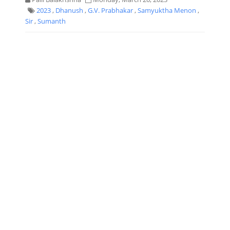
2023
,
Dhanush
,
G.V. Prabhakar
,
Samyuktha Menon
,
Sir
,
Sumanth