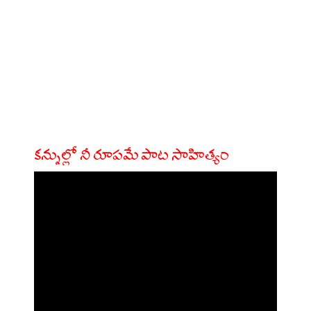
కన్నుల్లో నీ రూపమే పాట సాహిత్యం