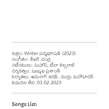
చిత్రం: Writer పద్మభూషణ్ (2023)

సంగీతం: శేఖర్ చంద్ర 

నటీనటులు: సుహాస్, టీనా శిల్పరాజ్

దర్శకత్వం: షణ్ముఖ ప్రశాంత్

నిర్మాతలు: అనురాగ్ శరత్, చంద్రు మనోహరన్

విడుదల తేది: 03.02.2023