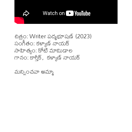
చిత్రం: Writer పద్మభూషణ్ (2023)

సంగీతం: కళ్యాణ్ నాయక్ 

సాహిత్యం: కోటి మామిడాల

గానం: కార్తీక్,  కళ్యాణ్ నాయక్ 
