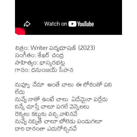
చిత్రం: Writer పద్మభూషణ్ (2023)

సంగీతం: శేఖర్ చంద్ర 

సాహిత్యం: భాస్కరభట్ల

గానం: ధనుంజయ్ సేపాన

నువ్వూ  నేనూ  అంతే చాలు ఈ లోకంతో పని 
లేదు 

నువ్వే నాతో ఉంటే చాలు  ఏదేమైనా పర్లేదు

నిన్నే చూస్తే చాలూ పగలే వెన్నెలలు

రెక్కలు కట్టుకు వచ్చి వాలినవే

నువ్వే నవ్వితే చాలూ బోలెడు పండుగలూ

దారి దారంతా ఎదురోచ్చినవే
