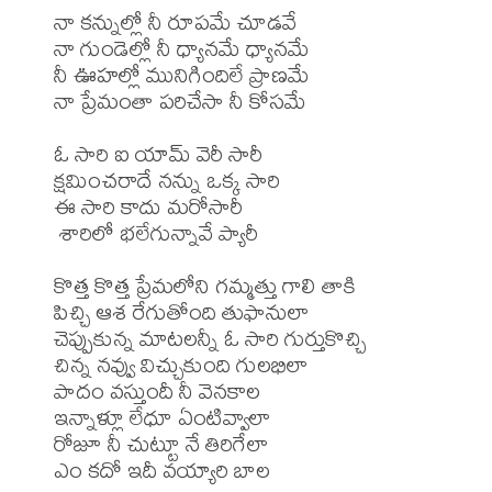
నా కన్నుల్లో నీ రూపమే చూడవే 

నా గుండెల్లో నీ ధ్యానమే ధ్యానమే

నీ ఊహల్లో మునిగిందిలే ప్రాణమే

నా ప్రేమంతా పరిచేసా నీ కోసమే

ఓ సారి ఐ యామ్ వెరీ సారీ

క్షమించరాదే నన్ను ఒక్క సారి

ఈ సారి కాదు మరోసారీ

 శారిలో భలేగున్నావే ప్యారీ

కొత్త కొత్త ప్రేమలోని గమ్మత్తు గాలి తాకి

పిచ్చి ఆశ రేగుతోంది తుఫానులా

చెప్పుకున్న మాటలన్నీ ఓ సారి గుర్తుకొచ్చి

చిన్న నవ్వు విచ్చుకుంది గులభిలా

పాదం వస్తుందీ నీ వెనకాల 

ఇన్నాళ్లూ లేధూ ఏంటివ్వాలా

రోజూ నీ చుట్టూ నే తిరిగేలా

ఎం కదో ఇదీ వయ్యారి బాల
