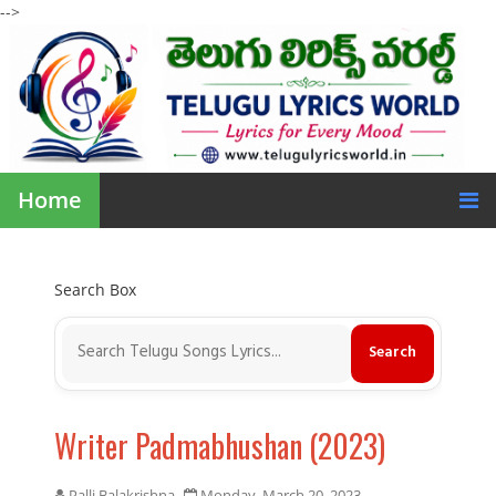
-->
Home
Search Box
Writer Padmabhushan (2023)
Palli Balakrishna
Monday, March 20, 2023