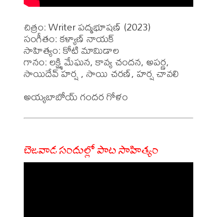
చిత్రం: Writer పద్మభూషణ్ (2023)

సంగీతం: కళ్యాణ్ నాయక్ 

సాహిత్యం: కోటి మామిడాల

గానం: లక్ష్మి మేఘన, కావ్య చందన, అపర్ణ, 
సాయిదేవ్ హర్ష , సాయి చరణ్, హర్ష చావలి 

బెజవాడ సందుల్లో పాట సాహిత్యం