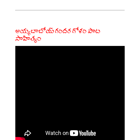
అయ్యబాబోయ్ గందర గోళం పాట
సాహిత్యం