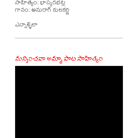
సాహిత్యం: భాస్కరభట్ల

గానం: అనురాగ్ కులకర్ణి 

మన్నించవా అమ్మా పాట సాహిత్యం