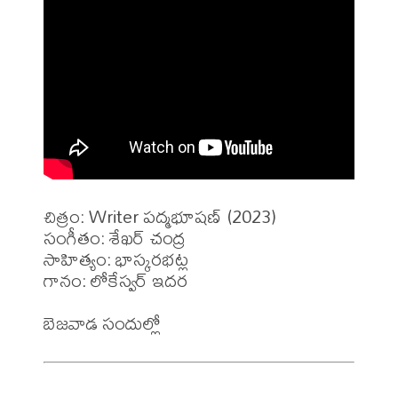
చిత్రం: Writer పద్మభూషణ్ (2023)

సంగీతం: శేఖర్ చంద్ర 

సాహిత్యం: భాస్కరభట్ల

గానం: లోకేస్వర్ ఇదర
