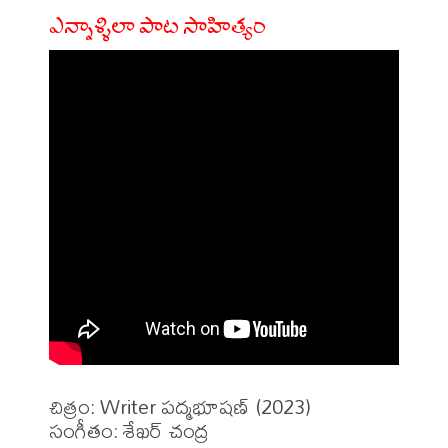
ఎన్నాళ్ళిలా పాట సాహిత్యం
చిత్రం: Writer పద్మభూషణ్ (2023)

సంగీతం: శేఖర్ చంద్ర 
