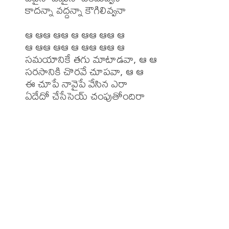
కాదన్నా వద్దన్నా కౌగిలివ్వనా

ఆ ఆఆ ఆఆ ఆ ఆఆ ఆఆ ఆ

ఆ ఆఆ ఆఆ ఆ ఆఆ ఆఆ ఆ

సమయానికే తగు మాటాడవా, ఆ ఆ

సరసానికి చొరవే చూపవా, ఆ ఆ

ఈ చూపే నావైపే వేసిన ఎరా

ఏదేదో చేసేసెయ్ చంపుతోందిరా
