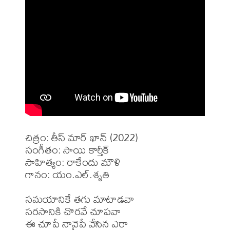
చిత్రం: తీస్ మార్ ఖాన్ (2022)

సంగీతం: సాయి కార్తీక్ 

సాహిత్యం: రాకేందు మౌళి 

గానం: యం.ఎల్.శృతి

సమయానికే తగు మాటాడవా

సరసానికి చొరవే చూపవా

ఈ చూపే నావైపే వేసిన ఎరా
