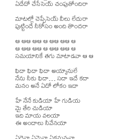
ఏదేదో చేసేసెయ్ చంపుతోందిరా

మాటల్లో చెప్పేసెయ్ వీలు లేదురా

పుట్టిందే నీకోసం అంది తొందరా

ఆ ఆఆ ఆఆ ఆ ఆఆ ఆఆ ఆ

ఆ ఆఆ ఆఆ ఆ ఆఆ ఆఆ ఆ

సమయానికే తగు మాటాడవా ఆ ఆ

ఫిదా ఫిదా ఫిదా అయ్యానులే

నేను నీకు ఫిదా… సదా ఇదే కదా

మనం అనే ఏదో లోకం ఇదా

హే నేనే కుడియా హే గుడియ

మై తేరి చుడియా

ఇది మాయ వలయా

ఈ అందాలు నీవేనయా

ఏదైనా ఏమైనా ఏకమవ్వనా
