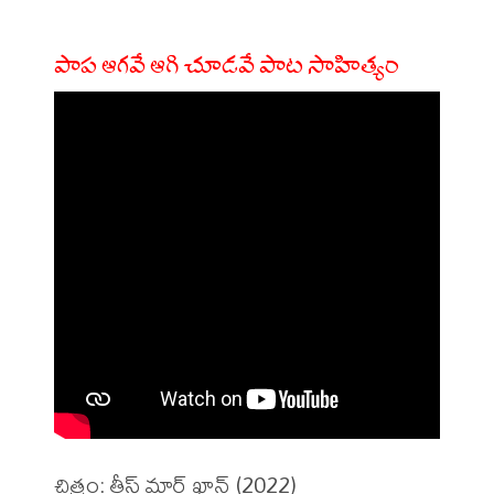
పాప ఆగవే ఆగి చూడవే పాట సాహిత్యం
చిత్రం: తీస్ మార్ ఖాన్ (2022)
