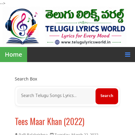
-->
Home
Search Box
Tees Maar Khan (2022)
Palli Balakrishna
Tuesday, March 22, 2022