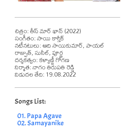
చిత్రం: తీస్ మార్ ఖాన్ (2022)

సంగీతం: సాయి కార్తీక్ 

నటీనటులు: ఆది సాయికుమార్, పాయల్ 
రాజ్పుత్, సునీల్, పూర్ణ 

దర్శకత్వం: కళ్యాణ్జీ గోగణ 

నిర్మాత: నాగం తిరుపతి రెడ్డి 

విడుదల తేది: 19.08.2022
01. Papa Agave
02. Samayanike