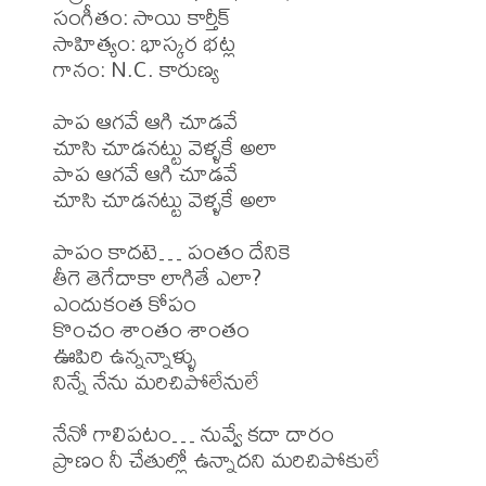
సంగీతం: సాయి కార్తీక్ 

సాహిత్యం: భాస్కర భట్ల 

గానం: N.C. కారుణ్య 

పాప ఆగవే ఆగి చూడవే

చూసి చూడనట్టు వెళ్ళకే అలా

పాప ఆగవే ఆగి చూడవే

చూసి చూడనట్టు వెళ్ళకే అలా

పాపం కాదటె… పంతం దేనికె

తీగె తెగేదాకా లాగితే ఎలా?

ఎందుకంత కోపం

కొంచం శాంతం శాంతం

ఊపిరి ఉన్నన్నాళ్ళు

నిన్నే నేను మరిచిపోలేనులే

నేనో గాలిపటం… నువ్వే కదా దారం

ప్రాణం నీ చేతుల్లో ఉన్నాదని మరిచిపోకులే
