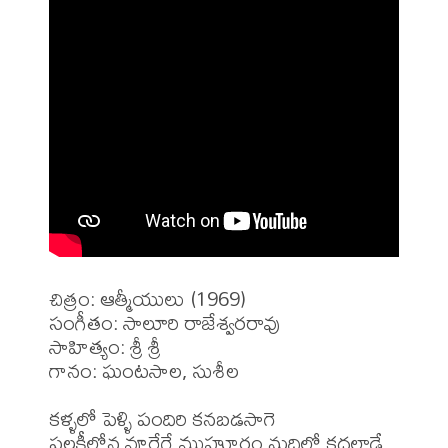
చిత్రం: ఆత్మీయులు (1969)

సంగీతం: సాలూరి రాజేశ్వరరావు 

సాహిత్యం: శ్రీ శ్రీ 

గానం: ఘంటసాల, సుశీల 

కళ్ళలో పెళ్ళి పందిరి కనబడసాగె

పల్లకీలోన వూరేగే ముహూర్తం మదిలో కదలాడే
