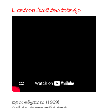
ఓ చామంతి ఏమిటే పాట సాహిత్యం
చిత్రం: ఆత్మీయులు (1969)

సంగీతం: సాలూరి రాజేశ్వరరావు 
