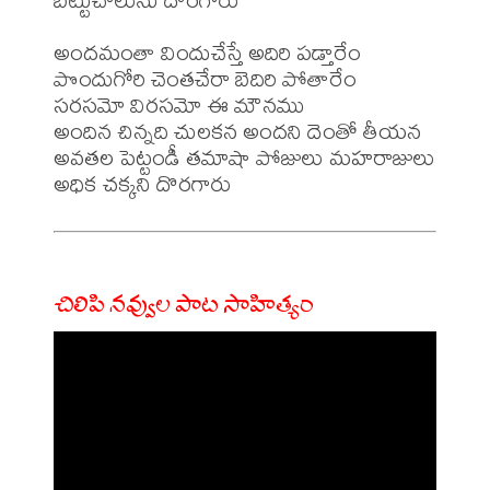
అందమంతా విందుచేస్తే అదిరి పడ్తారేం

పొందుగోరి చెంతచేరా బెదిరి పోతారేం

సరసమో విరసమో ఈ మౌనము

అందిన చిన్నది చులకన అందని దెంతో తీయన

అవతల పెట్టండీ తమాషా పోజులు మహరాజులు

చిలిపి నవ్వుల పాట సాహిత్యం