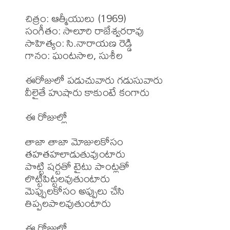
చిత్రం: ఆత్మీయులు (1969)

సంగీతం: సాలూరి రాజేశ్వరరావు 

సాహిత్యం: సి.నారాయణ రెడ్డి

గానం: ఘంటసాల, సుశీల 

ఈరోజులో పడుచువారు గడుసువారు

వీలైతే హుషారు కాకుంటే కంగారు

ఈ రోజుల్లో

తాజా తాజా మోజులకోసం 
తహతహలాడుతువుంటారు

పొట్టి షర్టతో టైటు పాంట్లతో 
లొట్టిపిట్టలవుతుంటారు

మెప్పులకోసం అప్పులు చేసి 
తిప్పలపాలవుతుంటారు

ఈ రోజుల్లో
