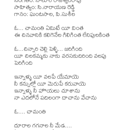
సాహిత్యం: సి.నారాయణ రెడ్డి

గానం: ఘంటసాల, పి.సుశీల 

ఓ... చామంతి ఏమిటే యీ వింత 

ఈ చినవానికి కలిగెనేల గిలిగింత లేనిపులకింత

ఓ...చిన్నారి చెల్లి పెళ్ళి... జరిగింది 

యీ చిలకమ్మకు నాకు వరసకుదిరింది వలపు 
పెరిగింది

ఇన్నాళ్ళు యీ వలపే యేమాయె

నీ కన్నుల్లో యీ మెరుపే కరువాయె

ఇన్నాళ్ళు నీ హొయలు చూశాను

నా ఎదలోనే పదిలంగా దాచాను వేచాను 

ఓ.... చామంతి

దూరాల గగనాల నీ మేడ....
