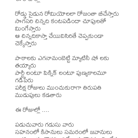
రోడ్డు సైడున రోమియోలలా రోజంతా బీచేస్తారు

సొగసరి చిన్నది కంటపడిందా చూపులతో 
మింగేస్తారు

ఆ చిన్నదికాస్తా చేయివిసిరితే చెప్పకుండా 
చెక్కేస్తారు

పాఠాలకు ఎగనామంబెట్టి మ్యాటినీ షో లకు 
తయ్యారు

పార్టీ లంటూ పిక్నిక్ లంటూ పుణ్యకాలమూ 
గడిపేరు

పరీక్ష రోజులు ముంచుకురాగా తిరుపతి 
ముడుపులు కడతారు

ఈ రోజుల్లో ....

పడుచువారు గడుసు వారు

సహనంలో కిసానులు సమరంలో జవానులు
