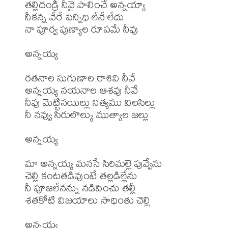
తల్లిదండ్రీ నీవై పాలించే అన్నయ్యా

నీకన్న వేరే పెన్నిధి లేనే లేదు

నా పూర్వ పుణ్యాల రూపమే నీవు

అన్నయ్య

రతనాల సుగుణాల రాశివి నీవే

అన్నయ్య నయనాల ఆశవు నీవే

నీవు మెట్టినయిల్లు నిత్యము విలసిల్లు

నీ నవ్వు సిరులొల్కు ముత్యాల జల్లు

అన్నయ్య

మా అన్నయ్య మనసే సిరిమల్లె పువ్వేను

చెల్లి కంటతడివుంటే తల్లడిల్లేను

నీ పూజలేనన్ను నడిపించు తల్లీ

శతకోటి విజయాలు సాధింతు చెల్లి
