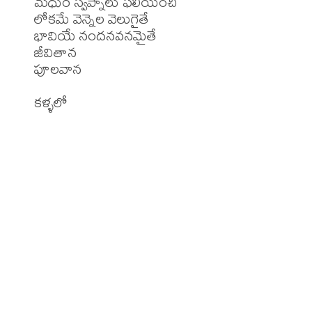
మధుర స్వప్నాలు ఫలియించి

లోకమే వెన్నెల వెలుగైతే

భావియే నందనవనమైతే

జీవితాన

పూలవాన
