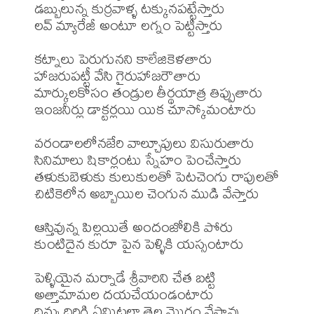
డబ్బులున్న కుర్రవాళ్ళ టక్కునపట్టేస్తారు

లవ్ మ్యారేజీ అంటూ లగ్నం పెట్టిస్తారు

కట్నాలు పెరుగునని కాలేజికెళతారు

హాజరుపట్టీ వేసి గైరుహాజరౌతారు

మార్కులకోసం తండ్రుల తీర్థయాత్ర తిప్పుతారు

ఇంజనీర్లు డాక్టర్లయి యిక చూస్కోమంటారు

వరండాలలోనజేరి వాల్చూపులు విసురుతారు

సినిమాలు షికార్లంటు స్నేహం పెంచేస్తారు

తళుకుబెళుకు కులుకులతో పెటచెంగు రాపులతో

చిటికెలోన అబ్బాయిల చెంగున ముడి వేస్తారు

ఆస్తివున్న పిల్లయితే అందంజోలికి పోరు

కుంటిదైన కురూ పైన పెళ్ళికి యస్సంటారు

పెళ్ళియైన మర్నాడే శ్రీవారిని చేత బట్టి

అత్తామామల దయచేయండంటారు

దిమ్మ దిరిగి ఏమిటలా తెల్ల మొగం వేస్తావు
