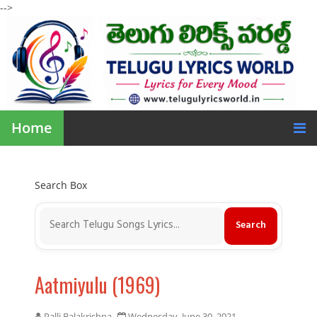
-->
Home
Search Box
Aatmiyulu (1969)
Palli Balakrishna
Wednesday, June 30, 2021