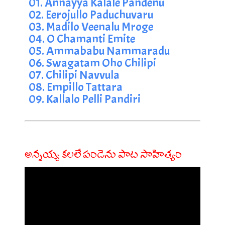
01. Annayya Kalale Pandenu
02. Eerojullo Paduchuvaru
03. Madilo Veenalu Mroge
04. O Chamanti Emite
05. Ammababu Nammaradu
06. Swagatam Oho Chilipi
07. Chilipi Navvula
08. Empillo Tattara
09. Kallalo Pelli Pandiri
అన్నయ్య కలలే పండెను పాట సాహిత్యం