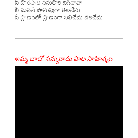
నీ దొరసాని ననుకోరి దిగినావా

నీ మనసే పానుపుగా తలచేను

నీ ప్రాణంలో ప్రాణంగా నిలిచేను వలచేను

అమ్మ బాబో నమ్మరాదు పాట సాహిత్యం