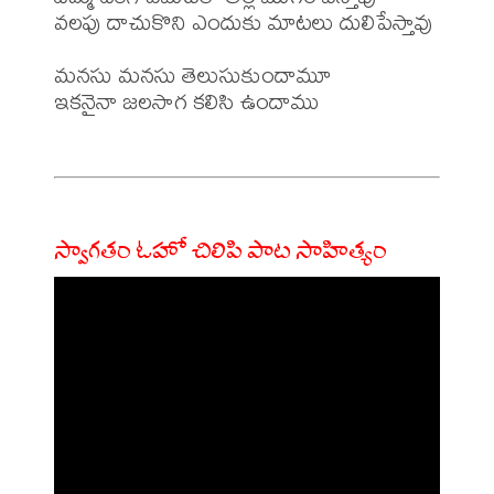
వలపు దాచుకొని ఎందుకు మాటలు దులిపేస్తావు

మనసు మనసు తెలుసుకుందామూ

ఇకనైనా జలసాగ కలిసి ఉందాము

స్వాగతం ఓహో చిలిపి పాట సాహిత్యం