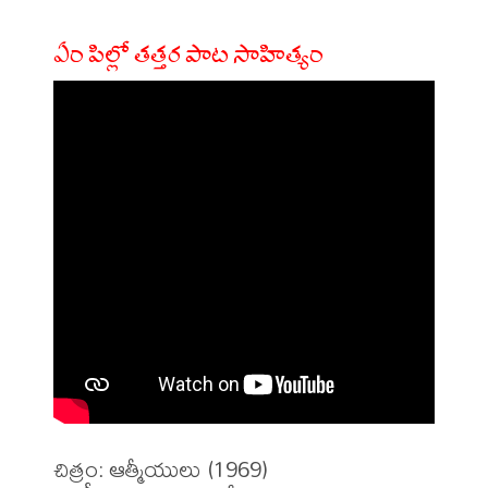
ఏం పిల్లో తత్తర పాట సాహిత్యం
చిత్రం: ఆత్మీయులు (1969)
