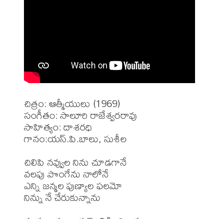
చిత్రం: ఆత్మీయులు (1969)

సంగీతం: సాలూరి రాజేశ్వరరావు 

సాహిత్యం: దాశరధి

గానం:యస్.పి.బాలు, సుశీల 

చిలిపి నవ్వుల నిను చూడగానే 

వలపు పొంగేను నాలోనే

ఎన్ని జన్మల పుణ్యాల ఫలమో

నిన్ను నే చేరుకున్నాను
