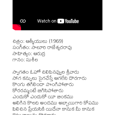
చిత్రం: ఆత్మీయులు (1969)

సంగీతం: సాలూరి రాజేశ్వరరావు 

సాహిత్యం: ఆరుద్ర 

గానం: సుశీల 

స్వాగతం ఓహో చిలిపినవ్వుల శ్రీవారు

సోగ కన్నులు సైగచేస్తే ఆగలేని దొరగారు

కొంగు తగిలిందా పొంగిపోతారు

కోరరమ్మంటే బిగిసిపోతారు

ఎందుకో ఎందుకో యీ బింకము

అలిగిన కొలది అందము అబ్బాయిగారి కోపము

పిలిచిన ప్రేయసికి యిదేనా కానుక మీ కానుక

బెట్టుచాలును దొరగారు
