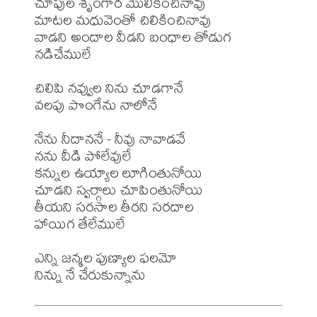
చూపుల శృంగార మొలికించినావు

మాటల మధువెంతో చిలికించినావు

వాడని అందాల వీడని బంధాల తోడుగ 
నడిచేములే 

చిలిపి నవ్వుల నిను చూడగానే 

వలపు పొంగేను నాలోనే

నేను నీదాననే - నీవు నావాడవే

నను వీడి పోలేవులే

కన్నుల ఉయ్యాల లూగింతునోయి

చూడని స్వర్గాలు చూపింతునోయి

తీయని సరసాల తీరని సరదాల

హాయిగ తేలేములే

ఎన్ని జన్మల పుణ్యాల ఫలమో
