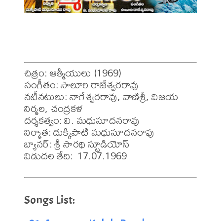
చిత్రం: ఆత్మీయులు (1969)

సంగీతం: సాలూరి రాజేశ్వరరావు

నటీనటులు: నాగేశ్వరరావు, వాణిశ్రీ, విజయ 
నిర్మల, చంద్రకళ

దర్శకత్వం: వి. మధుసూదనరావు

నిర్మాత: దుక్కిపాటి మధుసూదనరావు

బ్యానర్: శ్రీ సారథి స్టూడియోస్

విడుదల తేది:  17.07.1969