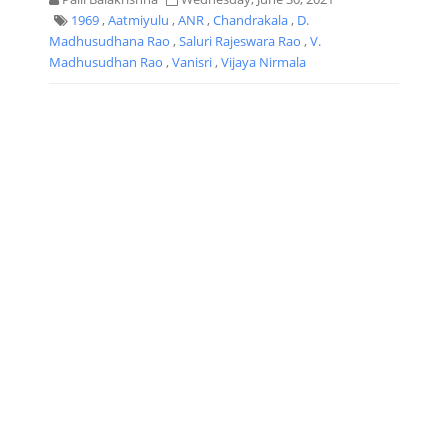
1969
,
Aatmiyulu
,
ANR
,
Chandrakala
,
D.
Madhusudhana Rao
,
Saluri Rajeswara Rao
,
V.
Madhusudhan Rao
,
Vanisri
,
Vijaya Nirmala