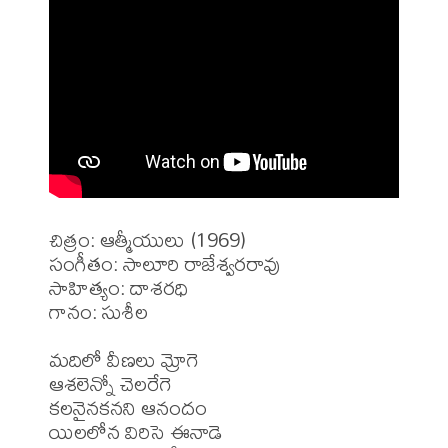
చిత్రం: ఆత్మీయులు (1969)

సంగీతం: సాలూరి రాజేశ్వరరావు 

సాహిత్యం: దాశరధి

గానం: సుశీల 

మదిలో వీణలు మ్రోగె

ఆశలెన్నో చెలరేగె

కలనైనకనని ఆనందం

యిలలోన విరిసె ఈనాడె
