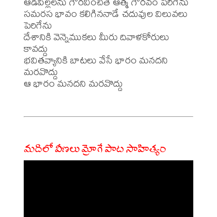
ఆడపిల్లలను గౌరవించితే ఆత్మ గౌరవం పెరిగేను

సమరస భావం కలిగిననాడే చదువుల విలువలు 
పెరిగేను

దేశానికి వెన్నెముకలు మీరు దివాళకోరులు 
కావద్దు

భవితవ్యానికి బాటలు వేసే భారం మనదని

మరవొద్దు

ఆ భారం మనదని మరవొద్దు

మదిలో వీణలు మ్రోగే పాట సాహిత్యం