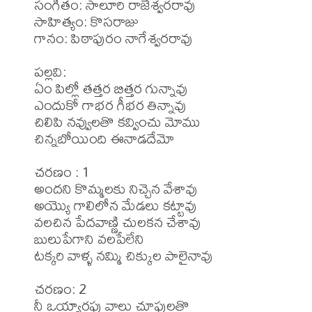
సంగీతం: సాలూరి రాజేశ్వరరావు 

సాహిత్యం: కొసరాజు 

గానం: పిఠాపురం నాగేశ్వరరావు 

పల్లవి:

ఏం పిల్లో తత్తర బిత్తర గున్నావు

ఎందుకో గాభర గీభర తిన్నావు

చిలిపి నవ్వులతొ కవ్వించు మోము

చిన్నబోయింది ఈనాడదేమో

చరణం : 1

అందని కొమ్మలకు నిచ్చెన వేశావు

అయ్యొ గాలిలోన మేడలు కట్టావు

వలచిన పేదవాణ్ణి చులకన చేశావు

బులుపేగాని వలపేలేని

టక్కరి వాళ్ళ నమ్మి చిక్కుల పాలైనావు

చరణం: 2

నీ ఒయ్యారపు వాలు చూపులతొ
