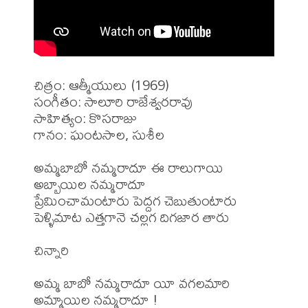
చిత్రం: ఆత్మీయులు (1969)

సంగీతం: సాలూరి రాజేశ్వరరావు 

సాహిత్యం: కొసరాజు

గానం: ఘంటసాల, సుశీల 

అమ్మబాబో నమ్మరాదూ ఈ రాలుగాయి

అబ్బాయిల నమ్మరాదూ

ప్రేమించామంటారు పెద్దగ చెబుతుంటారు

పెళ్ళిమాట ఎత్తగానె చల్లగ దిగజార తారు

చిన్నారి

అమ్మ బాబో నమ్మరాదూ యీ వగలమారి

అమ్మాయిల నమ్మరాదూ !
