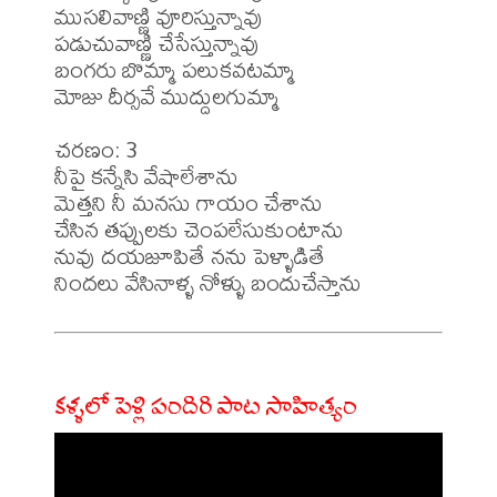
ముసలివాణ్ణి వూరిస్తున్నావు

పడుచువాణ్ణి చేసేస్తున్నావు

బంగరు బొమ్మా పలుకవటమ్మా

మోజు దీర్సవే ముద్దులగుమ్మా

చరణం: 3

నీపై కన్నేసి వేషాలేశాను

మెత్తని నీ మనసు గాయం చేశాను

చేసిన తప్పులకు చెంపలేసుకుంటాను

నువు దయజూపితే నను పెళ్ళాడితే

కళ్ళలో పెళ్లి పందిరి పాట సాహిత్యం