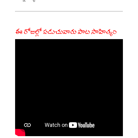
ఈ రోజుల్లో పడుచువారు పాట సాహిత్యం