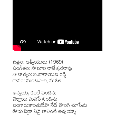
చిత్రం: ఆత్మీయులు (1969)

సంగీతం: సాలూరి రాజేశ్వరరావు 

సాహిత్యం: సి.నారాయణ రెడ్డి 

గానం: ఘంటసాల, సుశీల 

అన్నయ్య కలలే పండెను

చెల్లాయి మనసే నిండెను

బంగారుకాంతులేవొ నేడే తొంగి చూసేను

తోడు నీడా నీవై లాలించే అన్నయ్యా
