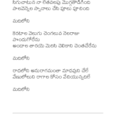
సిగుచాటున నా లేతవలపు మొగ్గతొడిగింది

పాలవెన్నెల స్నానాలు చేసి పూలు పూచింది

మదిలోని

కెరటాల వెలుగు చెంగలువ నెలరాజు 
పొందుగోరేను

అందాల తారయె మెరిసి చెలికాని చెంతచేరేను

మదిలోని

రాధలోని అనురాగమంతా మాధవుని చేలే

వేణులోలుని రాగాల కోసం వేచియున్నదిలే

మదిలోని
