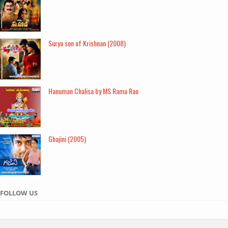
Surya son of Krishnan (2008)
Hanuman Chalisa by MS Rama Rao
Ghajini (2005)
FOLLOW US