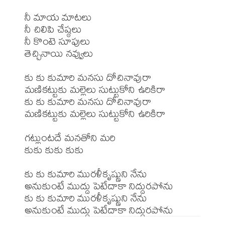
నీ మాయ మాటలు

నీ చిలిపి చేష్ఠలు

నీ కొంటె సూపులు

తెచ్చినాయి నవ్వులు

కు కు కుమారి మనసు దోచినావురా

మణికట్టుకు మల్లెలు సుట్టుకోని ఉరికిరా

కు కు కుమారి మనసు దోచినావురా

మణికట్టుకు మల్లెలు సుట్టుకోని ఉరికిరా

గట్లుంటదే మనతోని మరి

కుకు కుకు కుకు

కు కు కుమారి మురళీకృష్ణుని నేను

అనుకుంటే ముద్దు పెటేదాకా నిద్దురపోను

కు కు కుమారి మురళీకృష్ణుని నేను
