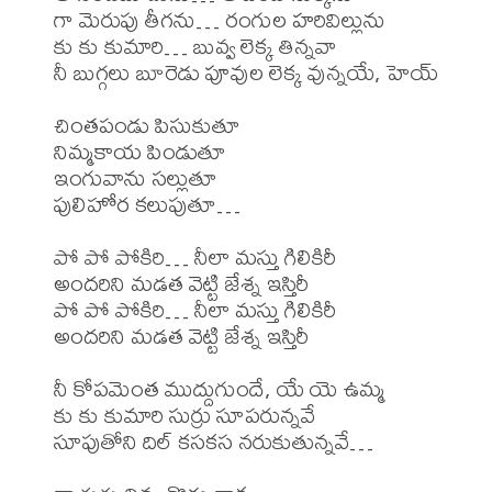
గా మెరుపు తీగను… రంగుల హరివిల్లును

కు కు కుమారి… బువ్వ లెక్క తిన్నవా

నీ బుగ్గలు బూరెడు పూవుల లెక్క వున్నయే, హెయ్

చింతపండు పిసుకుతూ

నిమ్మకాయ పిండుతూ

ఇంగువాను సల్లుతూ

పులిహోర కలుపుతూ…

పో పో పోకిరి… నీలా మస్తు గిలికిరీ

అందరిని మడత వెట్టి జేశ్న ఇస్తిరీ

పో పో పోకిరి… నీలా మస్తు గిలికిరీ

అందరిని మడత వెట్టి జేశ్న ఇస్తిరీ

నీ కోపమెంత ముద్దుగుందే, యే యె ఉమ్మ

కు కు కుమారి సుర్రు సూపరున్నవే

సూపుతోని దిల్ కసకస నరుకుతున్నవే…
