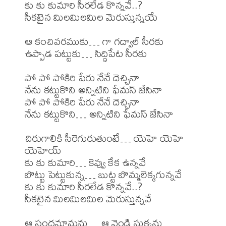
కు కు కుమారి సీరలేడ కొన్నవే..?

సీకటైన మిలమిలమిల మెరుస్తున్నయే

ఆ కంచివరముకు… గా గద్వాల్ సీరకు

ఉప్పాడ పట్టుకు… సిద్ధిపేట సీరకు

పో పో పోకిరి పేరు నేనే దెచ్చినా

నేను కట్టుకొని అన్నిటిని ఫేమస్ జేసినా

పో పో పోకిరి పేరు నేనే దెచ్చినా

నేను కట్టుకొని… అన్నిటిని ఫేమస్ జేసినా

చిరుగాలికి సీరెగురుతుంటే… యెహె యెహె 
యెహెయ్

కు కు కుమారి… కెవ్వు కేక ఉన్నవే

బొట్టు పెట్టుకున్న… బుట్ట బొమ్మలెక్కగున్నవే

కు కు కుమారి సీరలేడ కొన్నవే..?

సీకటైన మిలమిలమిల మెరుస్తున్నవే

ఆ సందమామను… ఆ వెండి సుక్కను
