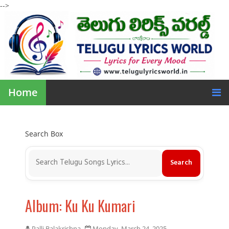
-->
Home
Search Box
Album: Ku Ku Kumari
Palli Balakrishna
Monday, March 24, 2025