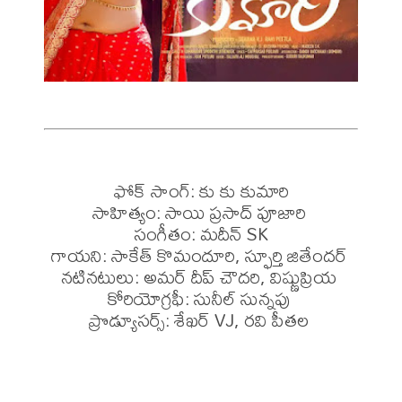
ఫోక్ సాంగ్: కు కు కుమారి

సాహిత్యం: సాయి ప్రసాద్ పూజారి 

సంగీతం: మదీన్ SK

గాయని: సాకేత్ కొమందూరి, స్ఫూర్తి జితేందర్ 

నటినటులు: అమర్ దీప్ చౌదరి, విష్ణుప్రియ 

కోరియోగ్రఫీ: సునీల్ సున్నపు 
