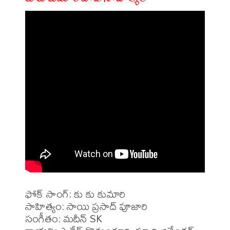
ఫోక్ సాంగ్: కు కు కుమారి

సాహిత్యం: సాయి ప్రసాద్ పూజారి 

సంగీతం: మదీన్ SK
