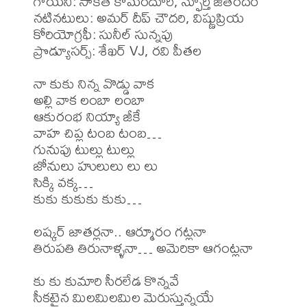
గాయని: సాకేత్ కొమందూరి, స్ఫూర్తి జితేందర్ 

నటినటులు: అమర్ దీప్ చౌదరి, విష్ణుప్రియ 

కోరియోగ్రఫీ: సునీల్ సున్నపు 

ప్రొడ్యూసర్స్: శేఖర్ VJ, రవి పీతల 

నా కుకు నిన్న వొడ్డు వాక

అల్లి వాక లంబా లంబా

ఆకురంభ నియ్యా జీకే

వాహ చిప్ల టంబ టంబ…

గునుపు టుల్లు టుల్లు

జోనులు హులులు లు లు

సిక్కి వక్క…

కుకు కుకుకు కుకు…

లష్కర్ జాతర్లనా.. ఆర్మూరం గట్లనా

తిరుపతి తిరునాళ్ళనా… అమెరికా ఆగంట్లనా

కు కు కుమారి సీరలేడ కొన్నవే

సీకటైన మిలమిలమిల మెరుస్తున్నయే
