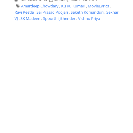
Amardeep Chowdary
,
Ku Ku Kumari
,
MovieLyrics
,
Ravi Peetla
,
Sai Prasad Poojari
,
Saketh Komanduri
,
Sekhar
VJ
,
SK Madeen
,
Spoorthi Jithender
,
Vishnu Priya