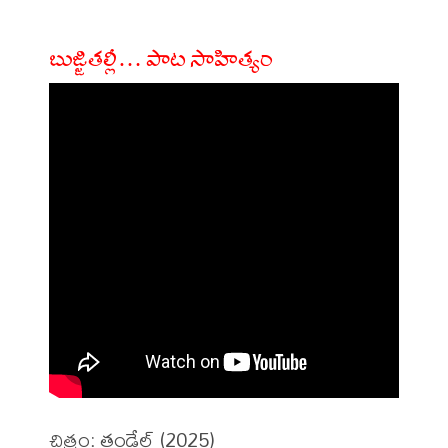
బుజ్జితల్లీ… పాట సాహిత్యం
చిత్రం: తండేల్ (2025)
