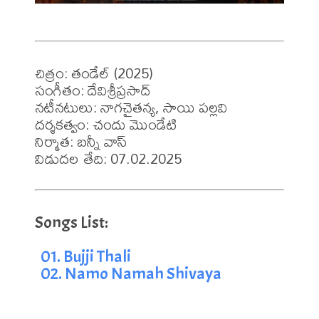
చిత్రం: తండేల్ (2025)

సంగీతం: దేవిశ్రీప్రసాద్

నటీనటులు: నాగచైతన్య, సాయి పల్లవి

దర్శకత్వం: చందు మొండేటి 

నిర్మాత: బన్నీ వాస్

విడుదల తేది: 07.02.2025
01. Bujji Thali
02. Namo Namah Shivaya