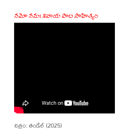
నమో నమః శివాయ పాట సాహిత్యం
చిత్రం: తండేల్ (2025)
