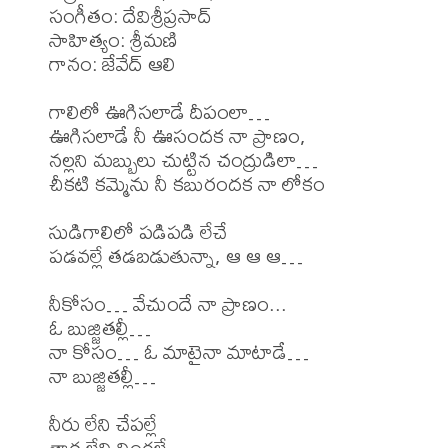
సంగీతం: దేవిశ్రీప్రసాద్

సాహిత్యం: శ్రీమణి

గానం: జేవేద్ ఆలి 

గాలిలో ఊగిసలాడే దీపంలా…

ఊగిసలాడే నీ ఊసందక నా ప్రాణం,

నల్లని మబ్బులు చుట్టిన చంద్రుడిలా…

చీకటి కమ్మెను నీ కబురందక నా లోకం

సుడిగాలిలో పడిపడి లేచే

పడవల్లే తడబడుతున్నా, ఆ ఆ ఆ…

నీకోసం… వేచుందే నా ప్రాణం...

ఓ బుజ్జితల్లీ…

నా కోసం… ఓ మాటైనా మాటాడే…

నా బుజ్జితల్లీ…

నీరు లేని చేపల్లే

తార లేని నింగల్లే
