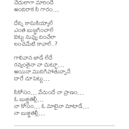
చేదులాగా మారిందే

అందిరాక నీ గారం…

దేన్ని కానుకియ్యాలే

ఎంత బుజ్జగించాలే

బెట్టు నువ్వు దించేలా

లంచమేటి కావాలే..?

గాలివాన జాడే లేదే

రవ్వంతైనా నా చుట్టూ…

అయినా మునిగిపోతున్నానే

దారే చూపెట్టు…

నీకోసం… వేచుందే నా ప్రాణం…

ఓ బుజ్జితల్లీ…

నా కోసం… ఓ మాటైనా మాటాడే…
