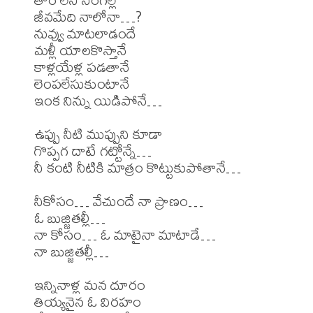
జీవమేది నాలోనా…?

నువ్వు మాటలాడందే

మళ్లీ యాలకొస్తానే

కాళ్లయేళ్ల పడతానే

లెంపలేసుకుంటానే

ఇంక నిన్ను యిడిపోనే…

ఉప్పు నీటి ముప్పుని కూడా

గొప్పగ దాటే గట్టోన్నే…

నీ కంటి నీటికి మాత్రం కొట్టుకుపోతానే…

నీకోసం… వేచుందే నా ప్రాణం…

ఓ బుజ్జితల్లీ…

నా కోసం… ఓ మాటైనా మాటాడే…

నా బుజ్జితల్లీ…

ఇన్నినాళ్ల మన దూరం

తియ్యనైన ఓ విరహం
