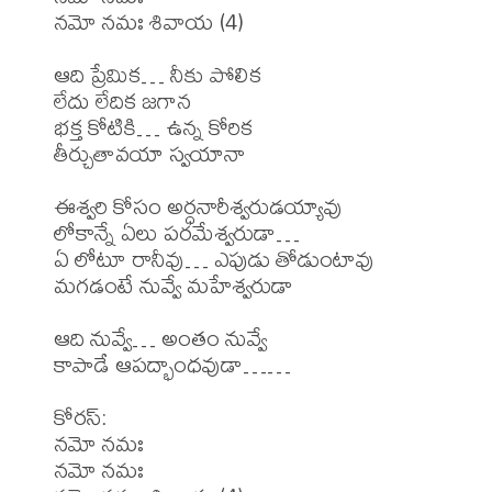
నమో నమః శివాయ (4)

ఆది ప్రేమిక… నీకు పోలిక

లేదు లేదిక జగాన

భక్త కోటికి… ఉన్న కోరిక

తీర్చుతావయా స్వయానా

ఈశ్వరి కోసం అర్ధనారీశ్వరుడయ్యావు

లోకాన్నే ఏలు పరమేశ్వరుడా…

ఏ లోటూ రానీవు… ఎపుడు తోడుంటావు

మగడంటే నువ్వే మహేశ్వరుడా

ఆది నువ్వే… అంతం నువ్వే

కాపాడే ఆపద్భాంధవుడా……

కోరస్:

నమో నమః

నమో నమః
