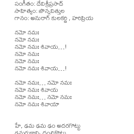
సంగీతం: దేవిశ్రీప్రసాద్

సాహిత్యం: జొన్నవిత్తుల

గానం: అనురాగ్ కులకర్ణి , హరిప్రియ

నమో నమః

నమో నమః

నమో నమః శివాయ…!

నమో నమః

నమో నమః

నమో నమః శివాయ…!

నమో నమః… నమో నమః

నమో నమః శివాయ

నమో నమః… నమో నమః

నమో నమః శివాయా

హే, ఢమ ఢమ ఢం అదరగొట్టు

ఢమరుకాన్ని దంచికొట్టు
