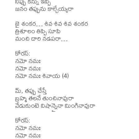
నిప్పు కన్ను ఇప్పి

జనం తప్పును కాల్చేయ్యరా

జై శంకర… శివ శివ శివ శంకర

త్రిశూలం తిప్పి సూపి

మంచి దారి నడపరా…

కోరస్:

నమో నమః

నమో నమః

నమో నమః శివాయ (4)

మ్, తప్పు చేస్తే

బ్రహ్మ తలనే తుంచినావురా

వేడుకుంటె విషాన్నైనా మింగినావురా

కోరస్:

నమో నమః

నమో నమః
