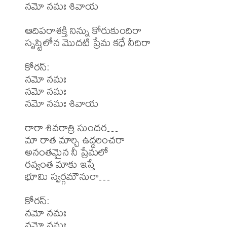
నమో నమః శివాయ

ఆదిపరాశక్తి నిన్ను కోరుకుందిరా

సృష్టిలోన మొదటి ప్రేమ కధే నీదిరా

కోరస్:

నమో నమః

నమో నమః

నమో నమః శివాయ

రారా శివరాత్రి సుందర…

మా రాత మార్చి ఉద్దరించరా

అనంతమైన నీ ప్రేమలో

రవ్వంత మాకు ఇస్తే

భూమి స్వర్గమౌనురా…

కోరస్:

నమో నమః

నమో నమః
