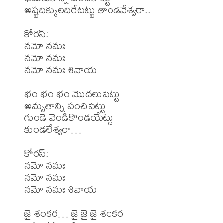
అష్టదిక్కులదిరేటట్టు తాండవేశ్వరా..

కోరస్:

నమో నమః

నమో నమః

నమో నమః శివాయ 

భం భం భం మొదలుపెట్టు

అమృతాన్ని పంచిపెట్టు

గుండె వెండికొండయేట్టు

కుండలేశ్వరా…

కోరస్:

నమో నమః

నమో నమః

నమో నమః శివాయ 

జై శంకర… జై జై జై శంకర
