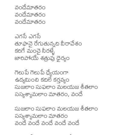
వందేమాతరం

వందేమాతరం

వందేమాతరం

ఎగసే ఎగసే

తూఫానై రేగుతున్నది వీరావేశం

కరిగే మంచై నీరళ్ళే

జారిపోయే శత్రువు ధైర్యం

గెలుపే గెలుపే ధ్యేయంగా

ఉద్యమించి కదిలే కర్తవ్యం

సుజలాం సుఫలాం మలయజ శీతలాం

సస్యశ్యామలాం మాతరం, వందే

సుజలాం సుఫలాం మలయజ శీతలాం

సస్యశ్యామలాం మాతరం

వందే వందే వందే వందే వందే
