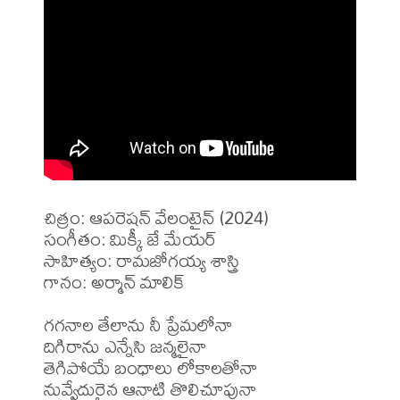
చిత్రం: ఆపరెషన్ వేలంటైన్ (2024)

సంగీతం: మిక్కీ జే మేయర్ 

సాహిత్యం: రామజోగయ్య శాస్త్రి 

గానం: అర్మాన్ మాలిక్ 

గగనాల తేలాను నీ ప్రేమలోనా

దిగిరాను ఎన్నేసి జన్మలైనా

తెగిపోయే బంధాలు లోకాలతోనా

నువ్వేదురైన ఆనాటి తొలిచూపునా
