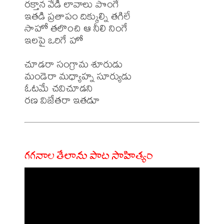
రక్తాన వేడి లావాలు పొంగే

ఇతడి ప్రతాపం దిక్కుల్ని తగిలే

సాహో తలొంచి ఆ నీలి నింగే

ఇలపై ఒరిగే హో

చూడరా సంగ్రామ శూరుడు

మండెరా మధ్యాహ్న సూర్యుడు

ఓటమే చవిచూడని

గగనాల తేలాను పాట సాహిత్యం