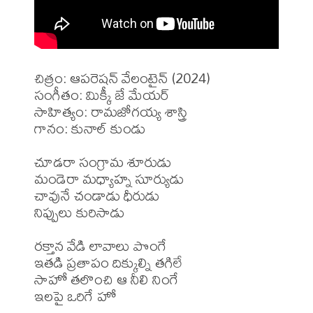
చిత్రం: ఆపరెషన్ వేలంటైన్ (2024)

సంగీతం: మిక్కీ జే మేయర్ 

సాహిత్యం: రామజోగయ్య శాస్త్రి 

గానం: కునాల్ కుండు 

చూడరా సంగ్రామ శూరుడు

మండెరా మధ్యాహ్న సూర్యుడు

చావునే చండాడు ధీరుడు

నిప్పులు కురిసాడు

రక్తాన వేడి లావాలు పొంగే

ఇతడి ప్రతాపం దిక్కుల్ని తగిలే

సాహో తలొంచి ఆ నీలి నింగే

ఇలపై ఒరిగే హో
