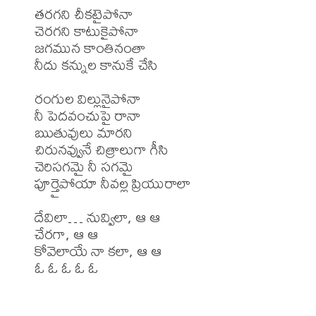
తరగని చీకటైపోనా

చెరగని కాటుకైపోనా

జగమున కాంతినంతా

నీదు కన్నుల కానుకే చేసి

రంగుల విల్లునైపోనా

నీ పెదవంచుపై రానా

ఋతువులు మారని

చిరునవ్వునే చిత్రాలుగా గీసి

చెరిసగమై నీ సగమై

పూర్తైపోయా నీవల్ల ప్రియురాలా

దేవిలా… నువ్విలా, ఆ ఆ

చేరగా, ఆ ఆ

కోవెలాయే నా కలా, ఆ ఆ
