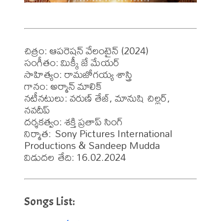
చిత్రం: ఆపరెషన్ వేలంటైన్ (2024)

సంగీతం: మిక్కీ జే మేయర్ 

సాహిత్యం: రామజోగయ్య శాస్త్రి 

గానం: అర్మాన్ మాలిక్ 

నటీనటులు: వరుణ్ తేజ్, మానుషి చిల్లర్, 
నవదీప్

దర్శకత్వం: శక్తి ప్రతాప్ సింగ్ 

నిర్మాత: Sony Pictures International 
Productions & Sandeep Mudda

విడుదల తేది: 16.02.2024