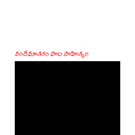
వందేమాతరం పాట సాహిత్యం