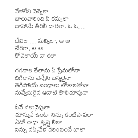
వేళలేని వెన్నెలా

జాలువారింది నీ కన్నులా

దాహామే తీరనీ దారలా, ఓ ఓ…

దేవిలా… నువ్విలా, ఆ ఆ

చేరగా, ఆ ఆ

కోవెలాయే నా కలా

గగనాల తేలాను నీ ప్రేమలోనా

దిగిరాను ఎన్నేసి జన్మలైనా

తెగిపోయే బంధాలు లోకాలతోనా

నువ్వేదురైన ఆనాటి తొలిచూపునా

నీవే నలువైపులా

చూస్తునే ఉంటా నిన్ను కంటిపాపలా

ఏదో రాధా కృష్ణ లీలా

నిన్ను నన్నీవేళ వరించిందే బాలా
