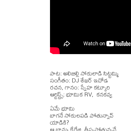
పాట: అలిబిల్లి సోకులాడి సిట్టమ్మి

సంగీతం: DJ శేఖర్ ఇచోడ

రచన, గానం: స్నేహ కట్కూరి

ఆర్టిస్ట్స్: భూమిక RV,  కనకవ్వ 

ఏమే భూమి

బాగనే సోకులపడి పోతున్నావ్

యాడికి?

ఆ బామ్మ కేరేజి  తీస్కపోతున్ననే
