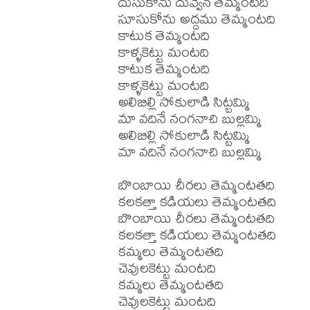
దుసుకోను దువ్వెన తెమ్మంటది

సూసుకోను అద్దము తెమ్మంటది

కాటుక తెమ్మంటది

కాళ్ళకెట్టు మంటది

కాటుక తెమ్మంటది

కాళ్ళకెట్టు మంటది

అలిబిల్లి సోకులాడి సిట్టమ్మి

మా వదినే నంగనాచి బుల్లమ్మి

అలిబిల్లి సోకులాడి సిట్టమ్మి

మా వదినే నంగనాచి బుల్లమ్మి

బొంబాయి చీరలు తెమ్మంటతది

కలకత్తా కడియలు తెమ్మంటతది

బొంబాయి చీరలు తెమ్మంటతది

కలకత్తా కడియలు తెమ్మంటతది

కమ్మలు తెమ్మంటతది

చెవులకెట్టు మంటది

కమ్మలు తెమ్మంటతది

చెవులకెట్టు మంటది
