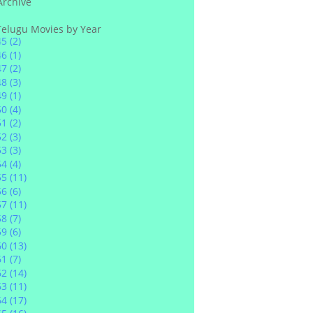
Archive
Telugu Movies by Year
45
(2)
46
(1)
47
(2)
48
(3)
49
(1)
50
(4)
51
(2)
52
(3)
53
(3)
54
(4)
55
(11)
56
(6)
57
(11)
58
(7)
59
(6)
60
(13)
61
(7)
62
(14)
63
(11)
64
(17)