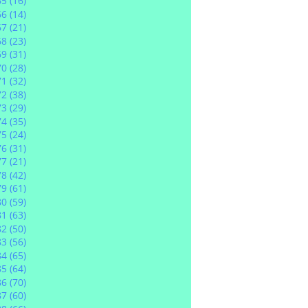
65
(16)
66
(14)
67
(21)
68
(23)
69
(31)
70
(28)
71
(32)
72
(38)
73
(29)
74
(35)
75
(24)
76
(31)
77
(21)
78
(42)
79
(61)
80
(59)
81
(63)
82
(50)
83
(56)
84
(65)
85
(64)
86
(70)
87
(60)