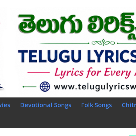
vies
Devotional Songs
Folk Songs
Chit