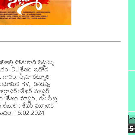
బిల్లి సోకులాడి సిట్టమ్మి

తం: DJ శేఖర్ ఇచోడ

గానం: స్నేహ కట్కూరి

్ట్స్: భూమిక RV,  కనకవ్వ 

గ్రాఫర్: శేఖర్ మాస్టర్ 

్: శేఖర్ మాస్టర్, రవి పీట్ల 

ంగ్ లేబుల్:: శేఖర్ మ్యూజిక్

5