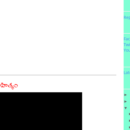
Re
Fa
Twi
Yo
Lat
సాహిత్యం
►
►
▼