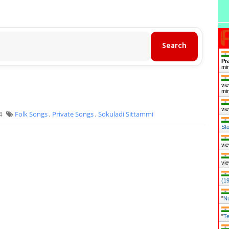
Pr
mi
vie
mi
vie
24
Folk Songs
,
Private Songs
,
Sokuladi Sittammi
Sto
vie
vie
(1
"
Nu
"
Te