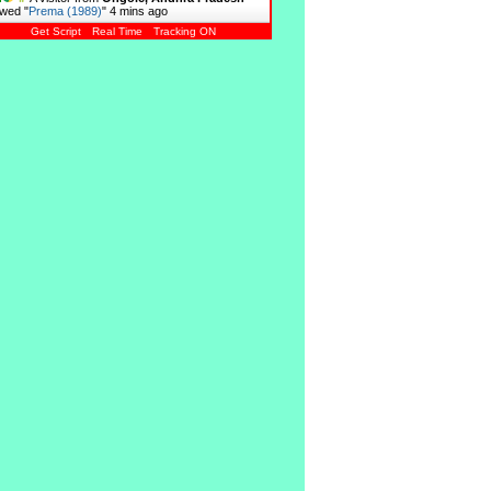
wed "
Prema (1989)
"
4 mins ago
Get Script
Real Time
Tracking ON