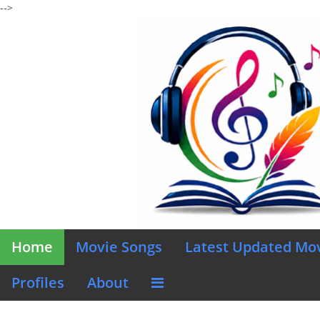
-->
Home
Movie Songs
Latest Updated Mo
Profiles
About