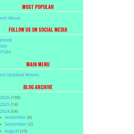
MOST POPULAR
port Abuse
FOLLOW US ON SOCIAL MEDIA
cebook
tter
uTube
MAIN MENU
est Updated Movies
BLOG ARCHIVE
2026
(190)
2025
(14)
2024
(54)
November
(4)
►
September
(2)
►
August
(10)
►