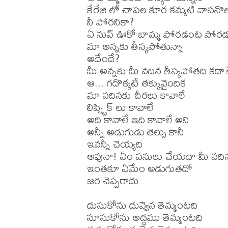
కేరేజి లో చాపల కూర కమ్మటి వాసనొత్త
నీ పోరనికా?

ఏ నువ్ ఊకో బామ్మ పోరడంట పోరడు
మా అన్నకు తీస్కపోతున్నా

అదేందే?

మీ అన్నకు మీ వదిన తీస్కపోతది కదా?
ఆ... గదొక్కటే తక్కువైందిక

మా వదినకు చీరలు కావాలే

లిప్స్టిక్ లు కావాలే

అది కావాలే ఇది కావాలే అని

అన్నీ అడుగుడు తెల్సు కానీ

ఇవన్నీ చెయ్యది

అవునా! ఏం పనులు చేయదా మీ వదిన
ఇంతకూ ఏమేం అడుగుతదో

జర చెప్పరాదు

దుసుకోను దువ్వెన తెమ్మంటది

సూసుకోను అద్దము తెమ్మంటది
