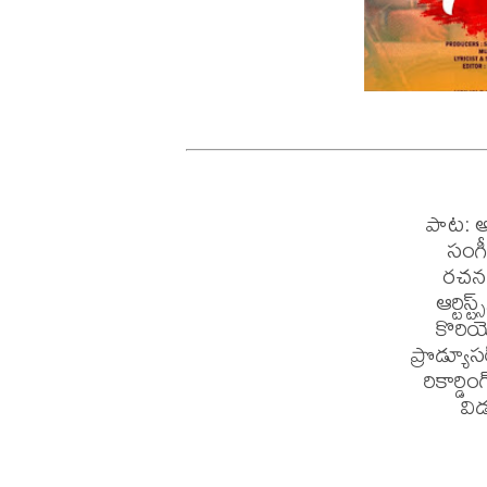
పాట: అలి
సంగీ
రచన, 
ఆర్టిస
కొరియో
ప్రొడ్యూసర
రికార్డి