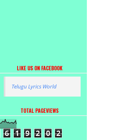
LIKE US ON FACEBOOK
Telugu Lyrics World
TOTAL PAGEVIEWS
6
1
9
2
0
2