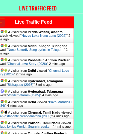
LIVE TRAFFIC FEED
Live Traffic Feed
A visitor from
Pedda Waltair, Andhra
adesh
viewed "
Nuvvu Leka Nenu Lenu (2002)
"
2
ns ago
A visitor from
Mahbubnagar, Telangana
wed "
Neno Butterfly Song Lyrics in Telugu…
"
2
ns ago
A visitor from
Proddatur, Andhra Pradesh
wed "
Chennai Love Story (2026)
"
2 mins ago
A visitor from
Delhi
viewed "
Chennai Love
ry (2026)
"
2 mins ago
A visitor from
Hyderabad, Telangana
wed "
Bichagadu (2016)
"
3 mins ago
A visitor from
Hyderabad, Telangana
wed "
Vandemataram (1985)
"
4 mins ago
A visitor from
Delhi
viewed "
Bava Maradallu
984)
"
4 mins ago
A visitor from
Chennai, Tamil Nadu
viewed
vvostanante Nenoddantana (2005)
"
4 mins ago
A visitor from
Pollachi, Tamil Nadu
viewed
lugu Lyrics World : Search results…
"
4 mins ago
A visitor from
Ongole, Andhra Pradesh