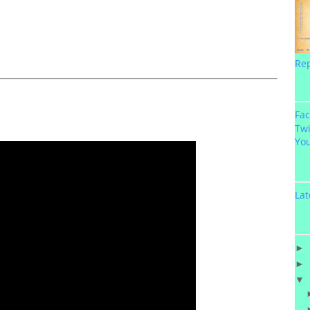
Re
Fa
Twi
Yo
Lat
►
►
▼