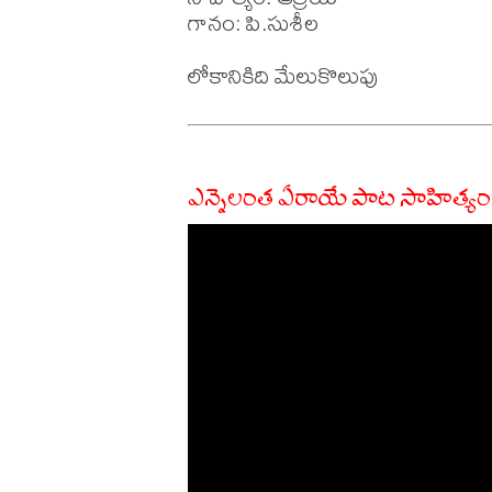
గానం: పి.సుశీల 

ఎన్నెలంత ఏరాయే పాట సాహిత్యం