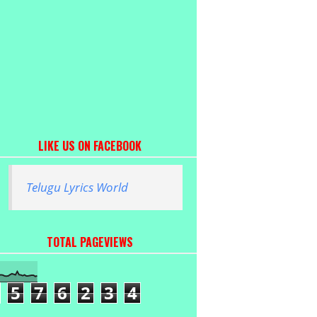
LIKE US ON FACEBOOK
Telugu Lyrics World
TOTAL PAGEVIEWS
5
7
6
2
3
4