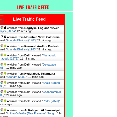
LIVE TRAFFIC FEED
Live Traffic Feed
A visitor from
Dogdyke, England
viewed
ajini (2005)
"
13 secs ago
A visitor from
Mountain View, California
wed "
Ananda Bhairavi (1983)
"
3 mins ago
A visitor from
Kurnool, Andhra Pradesh
wed "
Ananda Bhairavi (1983)
"
5 mins ago
A visitor from
Delhi
viewed "
Manavudu
navudu (1972)
"
11 mins ago
A visitor from
Delhi
viewed "
Devadasu
006)
"
19 mins ago
A visitor from
Hyderabad, Telangana
wed "
Baanam (2009)
"
19 mins ago
A visitor from
Delhi
viewed "
Bhale Bullodu
995)
"
19 mins ago
A visitor from
Delhi
viewed "
Chandramukhi
005)
"
21 mins ago
A visitor from
Delhi
viewed "
Peddi (2026)
"
 mins ago
A visitor from
Ar Rabiyah, Al Farwaniyah
wed "
Anitha O Anitha (Naa Pranama) Song…
"
24
ns ago