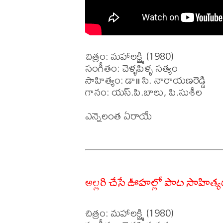
చిత్రం: మహాలక్ష్మి (1980)

సంగీతం: చెళ్ళపిళ్ళ సత్యం 

సాహిత్యం: డా॥ సి. నారాయణరెడ్డి

గానం: యస్.పి.బాలు, పి.సుశీల 

ఎన్నెలంత ఏరాయే 

అల్లరి చేసే ఊహల్లో పాట సాహిత్య
చిత్రం: మహాలక్ష్మి (1980)
