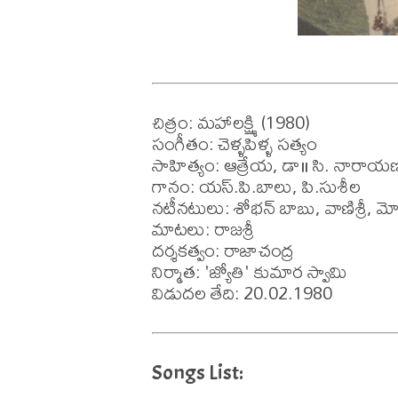
చిత్రం: మహాలక్ష్మి (1980)

సంగీతం: చెళ్ళపిళ్ళ సత్యం 

సాహిత్యం: ఆత్రేయ, డా॥ సి. నారాయణరెడ
గానం: యస్.పి.బాలు, పి.సుశీల 

నటీనటులు: శోభన్ బాబు, వాణిశ్రీ, మ
మాటలు: రాజశ్రీ 

దర్శకత్వం: రాజాచంద్ర

నిర్మాత: 'జ్యోతి' కుమార స్వామి 

విడుదల తేది: 20.02.1980