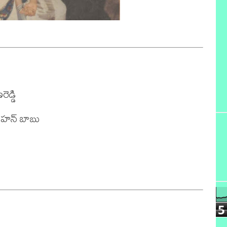
్డి

ోహన్ బాబు 

5