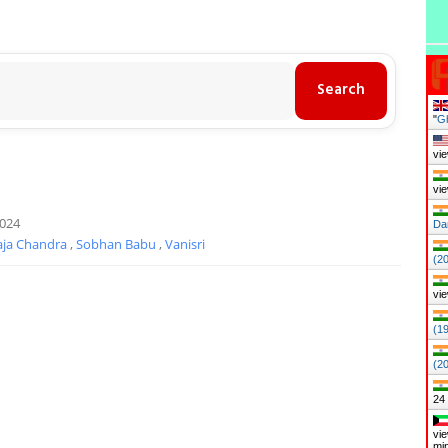
"
Gh
vie
vie
2024
Da
aja Chandra
,
Sobhan Babu
,
Vanisri
(2
vie
(1
(2
24
vie
mi