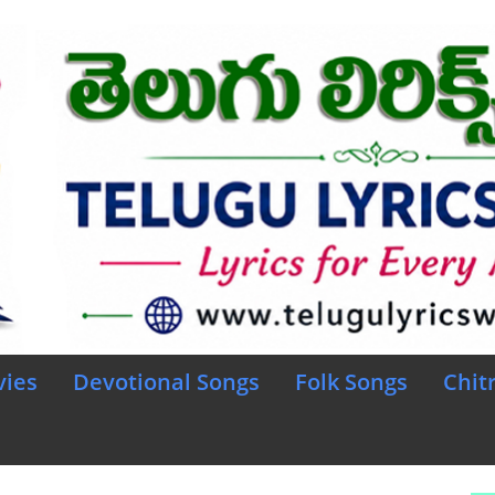
vies
Devotional Songs
Folk Songs
Chit