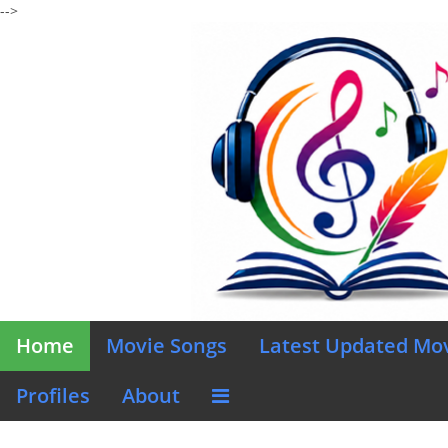
-->
Home
Movie Songs
Latest Updated Mo
Profiles
About