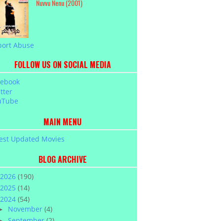
Nuvvu Nenu (2001)
port Abuse
FOLLOW US ON SOCIAL MEDIA
cebook
tter
uTube
MAIN MENU
est Updated Movies
BLOG ARCHIVE
2026
(190)
2025
(14)
2024
(54)
November
(4)
►
September
(2)
►