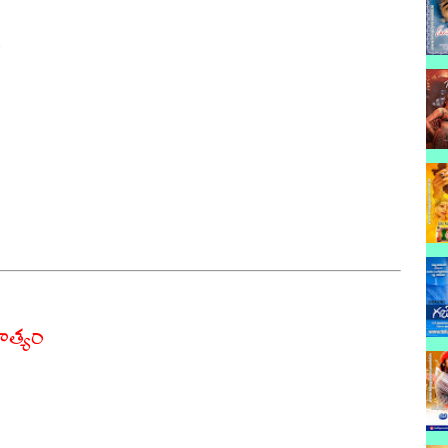
ం
ిత్యం