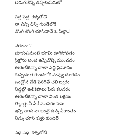
అడుగుకెన్ని తప్పటడుగులో
పెద్ద పెద్ద కళ్ళతోటి
నా చిన్ని చిన్ని గుండెలోకి
తొంగి తొంగి చూసినావే ఓ పిల్లా..!
చరణం: 2
భూకంపమంటే భూమి ఊగిపోవడం
సైక్లోను అంటే ఉప్పెనొచ్చి ముంచడం
ఈరెంటికన్నా చాలా పెద్ద ప్రమాదం
గుప్పెడంత గుండెలోకి నువ్వు దూరడం
ఒంట్లోన వేడి పెరిగితే చలి జ్వరం
నిద్దట్లో ఉలికిపాటు పేరు కలవరం
ఈరెంటికన్నా చాలా వింత లక్షణం
తెల్లార్లు నీ పేరే పలవరించడం
ఇన్ని నాళ్లు నా జంటై ఉన్న ఏకాంతం
నిన్ను చూసి కుళ్లు కుందిలే
పెద్ద పెద్ద కళ్ళతోటి