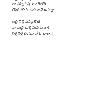
నా చిన్ని చిన్ని గుండెలోకి
తొంగి తొంగి చూసినావే ఓ పిల్లా..!
అల్లి బిల్లి నవ్వుతోటి
నా బుల్లి బుల్లి మనసు తాకి
గిల్లి గిల్లి చంపినావే ఓ బాలా..!