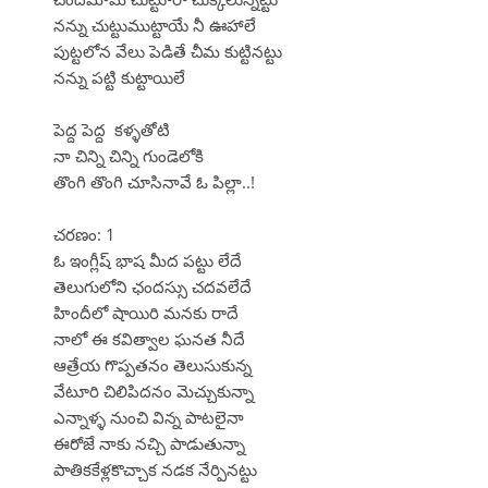
నన్ను చుట్టుముట్టాయే నీ ఊహాలే
పుట్టలోన వేలు పెడితే చీమ కుట్టినట్టు
నన్ను పట్టి కుట్టాయిలే
పెద్ద పెద్ద కళ్ళతోటి
నా చిన్ని చిన్ని గుండెలోకి
తొంగి తొంగి చూసినావే ఓ పిల్లా..!
చరణం: 1
ఓ ఇంగ్లీష్ భాష మీద పట్టు లేదే
తెలుగులోని ఛందస్సు చదవలేదే
హిందీలో షాయిరి మనకు రాదే
నాలో ఈ కవిత్వాల ఘనత నీదే
ఆత్రేయ గొప్పతనం తెలుసుకున్న
వేటూరి చిలిపిదనం మెచ్చుకున్నా
ఎన్నాళ్ళ నుంచి విన్న పాటలైనా
ఈరోజే నాకు నచ్చి పాడుతున్నా
పాతికకేళ్లకొచ్చాక నడక నేర్పినట్టు