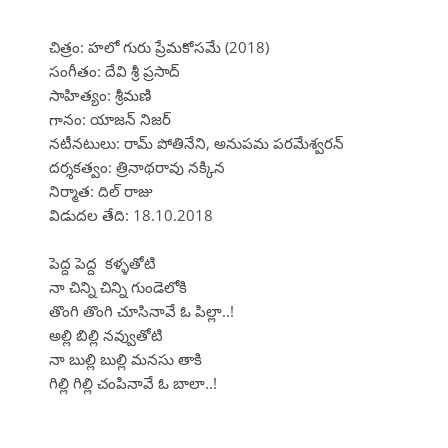
చిత్రం: హలో గురు ప్రేమకోసమే (2018)
సంగీతం: దేవి శ్రీ ప్రసాద్
సాహిత్యం: శ్రీమణి
గానం: యాజన్ నిజర్
నటీనటులు: రామ్ పోతినేని, అనుపమ పరమేశ్వరన్
దర్శకత్వం: త్రినాథరావు నక్కిన
నిర్మాత: దిల్ రాజు
విడుదల తేది: 18.10.2018
పెద్ద పెద్ద కళ్ళతోటి
నా చిన్ని చిన్ని గుండెలోకి
తొంగి తొంగి చూసినావే ఓ పిల్లా..!
అల్లి బిల్లి నవ్వుతోటి
నా బుల్లి బుల్లి మనసు తాకి
గిల్లి గిల్లి చంపినావే ఓ బాలా..!