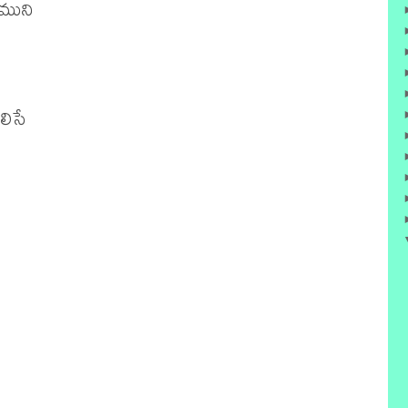
ముని

సే
