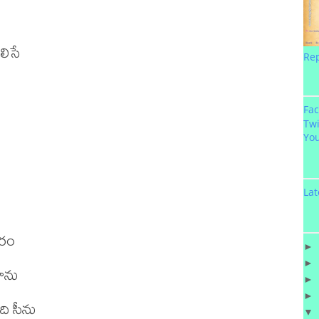
సే

Re
Fa
Twi
Yo
Lat
రం

►
►
ాను

►
►
ి సీను

▼