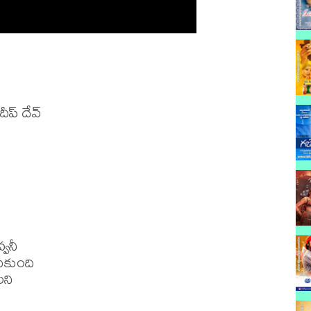
ప్ దేవ్ 

వనీ

ుకుంది

ి
