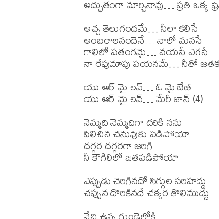
అద్భుతంగా మార్చినావు… ప్రతి ఒక్క ఫ్రె
అచ్చ తెలుగందమే… నీలా కలిసే

అంబరాలనందెనే… నాలో మనసే

గాలిలో పతంగమై… వయసే ఎగసే

నా రేపుమాపు పయనమే… నీతో జతకలి
యు ఆర్ మై లవ్… ఓ మై బేబీ

యు ఆర్ మై లవ్… మేరీ జాన్ (4)

నెమ్మది నెమ్మదిగా దరికి నను

పిలిచిన చనువుకు పడిపోయా

దగ్గర దగ్గరగా జరిగి

నీ కౌగిలిలో జతపడిపోయా

ఎప్పుడు చెరిగినదో సిగ్గుల సరిహద్దు

చప్పున దొరికినదే చక్కర తొలిముద్దు

వేచి ఉన్న గుండెలోకి
