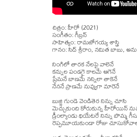
చిత్రం: హీరో (2021)

సంగీతం: గీబ్రన్ 

సాహిత్యం: రామజోగయ్య శాస్త్రి 

గానం: సిద్ శ్రీరాం, నమిత బాబు, అనుదీ
నింగిలో తారక నేలపై వాలెనే

కన్నుల పండగై కాలమే ఆగెనే

ప్రేమనే బాణమే నన్నిలా తాకెనే

నేననే ప్రాణమే నువ్వుగా మారెనే

బుజ్జి గుండె వెండితెర నిన్ను చూసి

మెచ్చుకుంది కోరుకున్న హీరోయిన్ నువ్
డ్రీంల్యాండు థియేటరే నిన్ను బొమ్మ గీస
రెప్పమూయకుండా రోజు చూసుకోవాలన