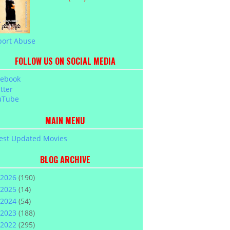
port Abuse
FOLLOW US ON SOCIAL MEDIA
cebook
tter
uTube
MAIN MENU
est Updated Movies
BLOG ARCHIVE
2026
(190)
2025
(14)
2024
(54)
2023
(188)
2022
(295)