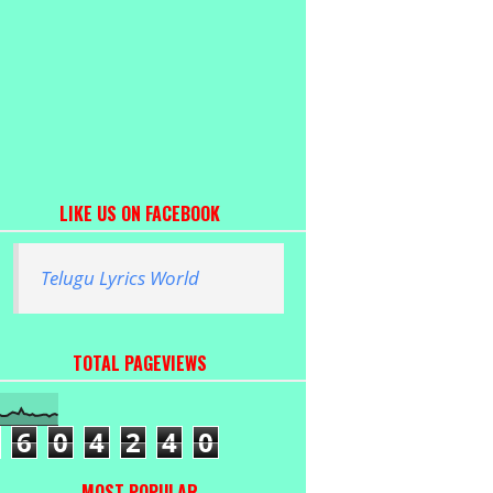
LIKE US ON FACEBOOK
Telugu Lyrics World
TOTAL PAGEVIEWS
6
0
4
2
4
0
MOST POPULAR