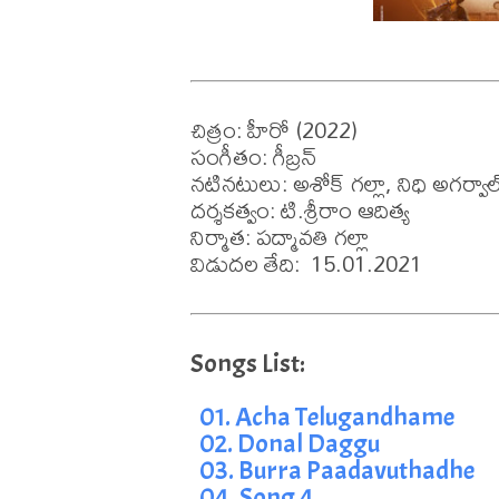
చిత్రం: హీరో (2022)

సంగీతం: గీబ్రన్

నటినటులు: అశోక్ గల్లా, నిధి అగర్వాల్
దర్శకత్వం: టి.శ్రీరాం ఆదిత్య 

నిర్మాత: పద్మావతి గల్లా 

విడుదల తేది:  15.01.2021
01. Acha Telugandhame
02. Donal Daggu
03. Burra Paadavuthadhe
04. Song 4