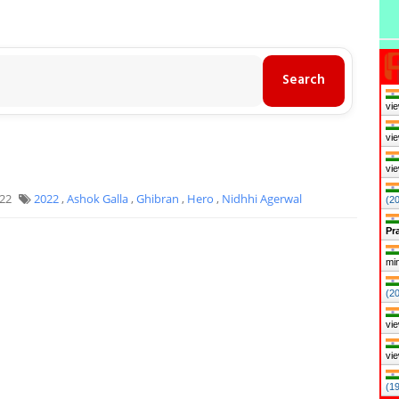
vie
vie
vie
022
2022
,
Ashok Galla
,
Ghibran
,
Hero
,
Nidhhi Agerwal
(2
Pr
mi
(20
vie
vie
(1