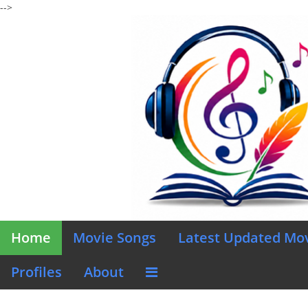
-->
Home
Movie Songs
Latest Updated Mo
Profiles
About