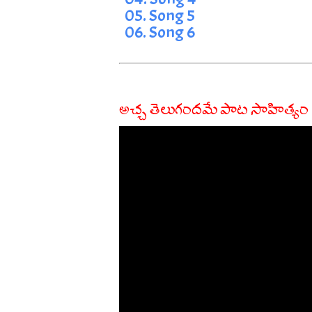
05. Song 5
06. Song 6
అచ్చ తెలుగందమే పాట సాహిత్యం