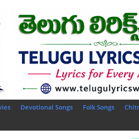
vies
Devotional Songs
Folk Songs
Chit