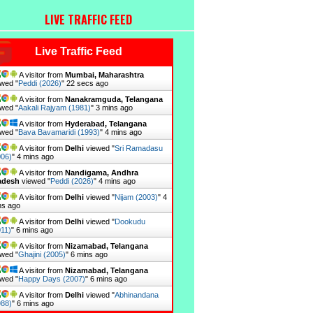
LIVE TRAFFIC FEED
Live Traffic Feed
A visitor from
Mumbai, Maharashtra
wed "
Peddi (2026)
"
23 secs ago
A visitor from
Nanakramguda, Telangana
wed "
Aakali Rajyam (1981)
"
3 mins ago
A visitor from
Hyderabad, Telangana
wed "
Bava Bavamaridi (1993)
"
4 mins ago
A visitor from
Delhi
viewed "
Sri Ramadasu
006)
"
4 mins ago
A visitor from
Nandigama, Andhra
adesh
viewed "
Peddi (2026)
"
4 mins ago
A visitor from
Delhi
viewed "
Nijam (2003)
"
4
ns ago
A visitor from
Delhi
viewed "
Dookudu
11)
"
6 mins ago
A visitor from
Nizamabad, Telangana
wed "
Ghajini (2005)
"
6 mins ago
A visitor from
Nizamabad, Telangana
wed "
Happy Days (2007)
"
6 mins ago
A visitor from
Delhi
viewed "
Abhinandana
988)
"
6 mins ago