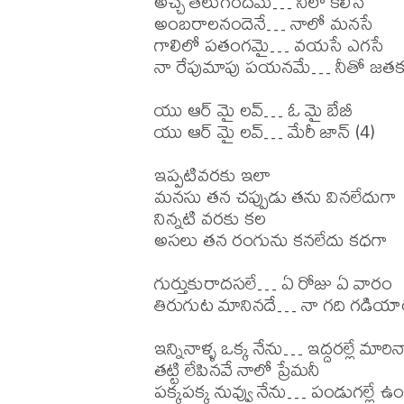
అచ్చ తెలుగందమే… నీలా కలిసే

అంబరాలనందెనే… నాలో మనసే

గాలిలో పతంగమై… వయసే ఎగసే

నా రేపుమాపు పయనమే… నీతో జతకలి
యు ఆర్ మై లవ్… ఓ మై బేబీ

యు ఆర్ మై లవ్… మేరీ జాన్ (4)

ఇప్పటివరకు ఇలా

మనసు తన చప్పుడు తను వినలేదుగా

నిన్నటి వరకు కల

అసలు తన రంగును కనలేదు కధగా

గుర్తుకురాదసలే… ఏ రోజు ఏ వారం

తిరుగుట మానినదే… నా గది గడియా
ఇన్నినాళ్ళ ఒక్క నేను… ఇద్దరల్లే మారిన
తట్టి లేపినవే నాలో ప్రేమనీ

పక్కపక్క నువ్వు నేను… పండుగల్లే ఉంద