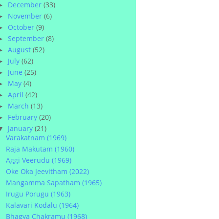
December
(33)
►
November
(6)
►
October
(9)
►
September
(8)
►
August
(52)
►
July
(62)
►
June
(25)
►
May
(4)
►
April
(42)
►
March
(13)
►
February
(20)
►
January
(21)
▼
Varakatnam (1969)
Raja Makutam (1960)
Aggi Veerudu (1969)
Oke Oka Jeevitham (2022)
Mangamma Sapatham (1965)
Irugu Porugu (1963)
Kalavari Kodalu (1964)
Bhagya Chakramu (1968)