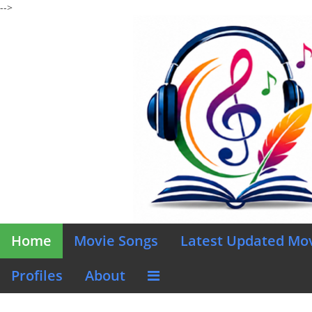
-->
Home
Movie Songs
Latest Updated Mo
Profiles
About