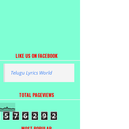
LIKE US ON FACEBOOK
Telugu Lyrics World
TOTAL PAGEVIEWS
5
7
6
2
9
2
MOST POPULAR