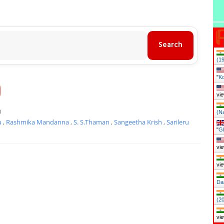
(1
"
Ko
)
vie
0
(N
u
,
Rashmika Mandanna
,
S. S.Thaman
,
Sangeetha Krish
,
Sarileru
"
Gh
vie
vie
Da
(2
vie