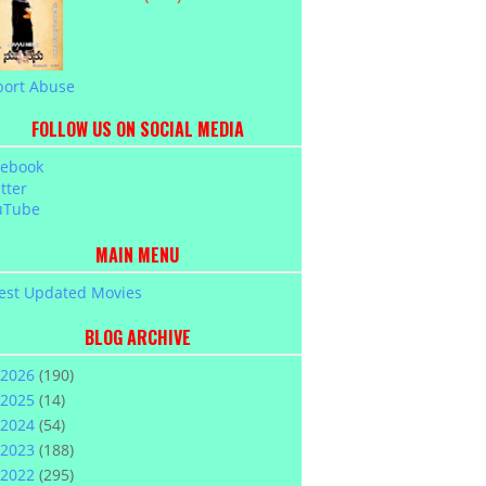
port Abuse
FOLLOW US ON SOCIAL MEDIA
cebook
tter
uTube
MAIN MENU
est Updated Movies
BLOG ARCHIVE
2026
(190)
2025
(14)
2024
(54)
2023
(188)
2022
(295)