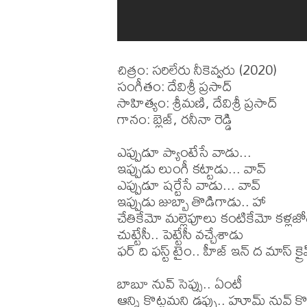
చిత్రం: సరిలేరు నీకెవ్వరు (2020)

సంగీతం: దేవిశ్రీ ప్రసాద్

సాహిత్యం: శ్రీమణి, దేవిశ్రీ ప్రసాద్

గానం: బ్లెజ్, రనీనా రెడ్డి

ఎప్పుడూ ప్యాంటేసే వాడు...

ఇప్పుడు లుంగీ కట్టాడు... వావ్

ఎప్పుడూ షర్టేసే వాడు... వావ్

ఇప్పుడు జుబ్బా తొడిగాడు.. హా

చేతికేమో మల్లెపూలు కంటికేమో కళ్లజో
చుట్టేసీ.. పెట్టేసీ వచ్చేశాడు

ఫర్ ది ఫస్ట్ టైం.. హీజ్ ఇన్ ద మాస్ క్రై
బాబూ నువ్ సెప్సు.. ఏంటీ

ఆన్ని కొట్టమని డప్పు.. హూమ్ నువ్ కొట