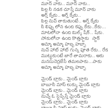
మూన్ వాకు.. మూన్ వాకు..

పిల్ల నీ నడక చూస్తే మూన్ వాకు

అర్త్ క్వేకు.. అర్త్ క్వేకు..

పిల్ల నువ్ తాకుతుంటే.. అర్త్ క్వేకు

నీ లిప్పు లోన ఉంది కప్పు కేకు..కేకు...

మాటలోనా ఉంది మిల్క్ షేక్.. షేకు.

సోకులోనా ఉంది కొత్తస్టాకు  స్టాక్

అమ్మా అమ్మా హబ్బ హబ్బా

నువ్ హాట్ హాట్ గున్న పూత రేకు.. రేకు
ముట్టుకుంటే జారే తామరాకు.. ఆకు

మనసునెర్రజేసే తమలపాకు...పాకు

అమ్మా అమ్మా హబ్బ హబ్బా

మైండ్ బ్లాకు.. మైండ్ బ్లాకు

బాబూనీ మాస్ లుక్కు మైండ్ బ్లాకు

మైండ్ బ్లాకు.. మైండ్ బ్లాకు

నువ్వే ఓ స్టెప్పేస్తే మైండ్ బ్లాకు

మైండ్ బ్లాకు.. మైండ్ బ్లాకు

బాబూ నీ మాస్ లుక్కు మైండ్ బ్లాకు.
