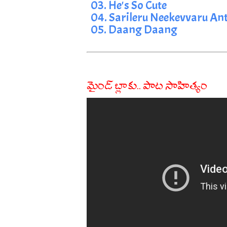
03. He's So Cute
04. Sarileru Neekevvaru A
05. Daang Daang
మైండ్ బ్లాకు.. పాట సాహిత్యం