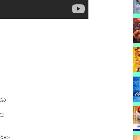
డు

మ్

్టరా
