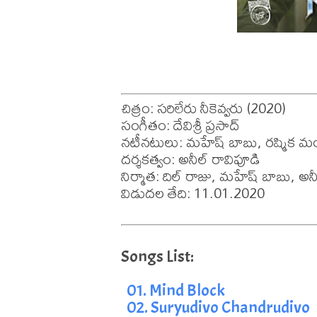
చిత్రం: సరిలేరు నీకెవ్వరు (2020)

సంగీతం: దేవిశ్రీ ప్రసాద్

నటీనటులు: మహేష్ బాబు, రష్మిక మం
దర్శకత్వం: అనీల్ రావిపూడి

నిర్మాత: దిల్ రాజు, మహేష్ బాబు, అన
విడుదల తేది: 11.01.2020
01. Mind Block
02. Suryudivo Chandrudivo