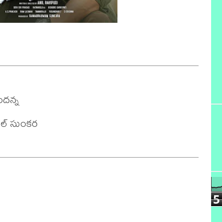
దన్న

ీల్ సుంకర

5