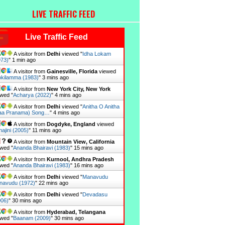
LIVE TRAFFIC FEED
Live Traffic Feed
A visitor from
Delhi
viewed "
Idha Lokam
973)
"
1 min ago
A visitor from
Gainesville, Florida
viewed
kilamma (1983)
"
3 mins ago
A visitor from
New York City, New York
wed "
Acharya (2022)
"
4 mins ago
A visitor from
Delhi
viewed "
Anitha O Anitha
aa Pranama) Song…
"
4 mins ago
A visitor from
Dogdyke, England
viewed
ajini (2005)
"
11 mins ago
A visitor from
Mountain View, California
wed "
Ananda Bhairavi (1983)
"
15 mins ago
A visitor from
Kurnool, Andhra Pradesh
wed "
Ananda Bhairavi (1983)
"
16 mins ago
A visitor from
Delhi
viewed "
Manavudu
navudu (1972)
"
22 mins ago
A visitor from
Delhi
viewed "
Devadasu
006)
"
30 mins ago
A visitor from
Hyderabad, Telangana
wed "
Baanam (2009)
"
30 mins ago