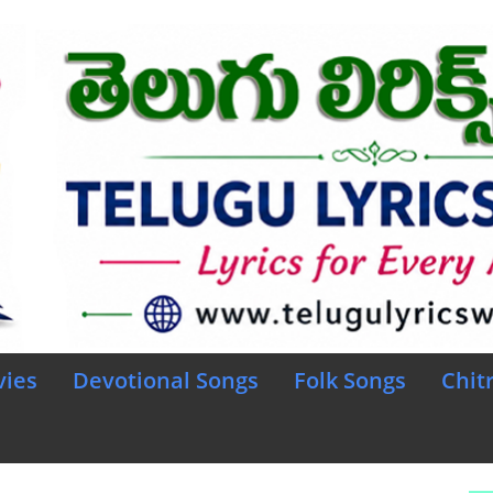
vies
Devotional Songs
Folk Songs
Chit