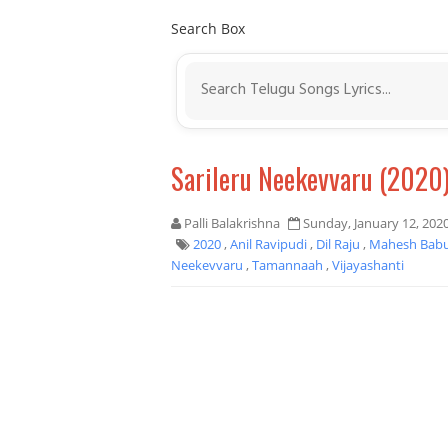
Search Box
Sarileru Neekevvaru (2020
Palli Balakrishna
Sunday, January 12, 202
2020
,
Anil Ravipudi
,
Dil Raju
,
Mahesh Bab
Neekevvaru
,
Tamannaah
,
Vijayashanti