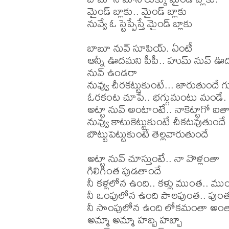
మైండ్ బ్లాకు.. మైండ్ బ్లాకు

నువ్వే ఓ స్టెప్పేస్తే మైండ్ బ్లాకు

బాబూ నువ్ సూపియ్. ఏంటీ

ఆన్నీ ఊదమని పీపీ.. హుమ్ నువ్ ఊద
నువ్ ఉండరా

నువ్వు చీరకట్టుకుంటే... జారుతుందే గు
ఓరకంట చూపే.. భగ్గుమంటు మండే.

అట్టా నువ్ అంటాంటే.. నాకెట్టాగో ఐత
నువ్వు కాటుకెట్టుకుంటే చీకటవుతుందే

బొట్టుపెట్టుకుంటే తెల్లవారుతుందే

అట్టా నువ్ చూస్తుంటే.. నా వొళ్లంతా

గిలిగింత పుడతాందే

నీ కళ్లలోన ఉంది.. కళ్లు ముంత.. ము
నీ ఒంపులోన ఉంది పాలపుంత.. పుంత
నీ సొంపులోన ఉంది లోకమంతా అంతా
అమ్మా అమ్మా హబ్బ హబ్బా
