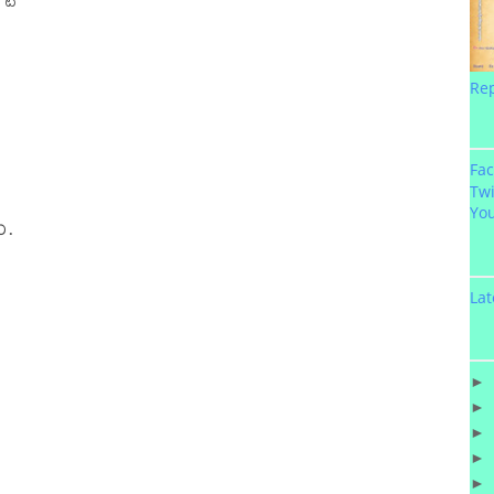
Re
Fa
Twi
Yo
.

Lat
►
►
►
►
►