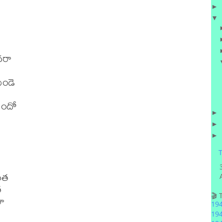
►
▼
రా

ండె

ాందో

►
►
►
T
ంత





🎬 
19
19