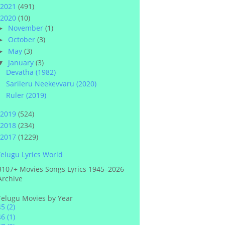
2021
(491)
2020
(10)
November
(1)
►
October
(3)
►
May
(3)
►
January
(3)
▼
Devatha (1982)
Sarileru Neekevvaru (2020)
Ruler (2019)
2019
(524)
2018
(234)
2017
(1229)
elugu Lyrics World
3107+ Movies Songs Lyrics 1945–2026
Archive
Telugu Movies by Year
45
(2)
46
(1)