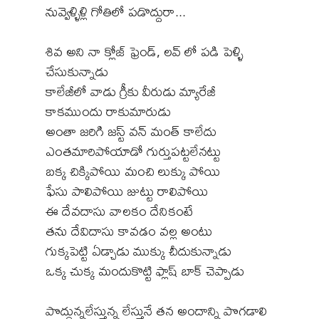
నువ్వెళ్ళిళ్లి గోతిలో పడొద్దురా...
శివ అని నా క్లోజ్ ఫ్రెండ్, లవ్ లో పడి పెళ్ళి
చేసుకున్నాడు
కాలేజీలో వాడు గ్రీకు వీరుడు మ్యారేజీ
కాకముందు రాకుమారుడు
అంతా జరిగి జస్ట్ వన్ మంత్ కాలేదు
ఎంతమారిపోయాడో గుర్తుపట్టలేనట్టు
బక్క చిక్కిపోయి మంచి లుక్కు పోయి
ఫేసు పాలిపోయి జుట్టు రాలిపోయి
ఈ దేవదాసు వాలకం దేనికంటే
తను దేవిదాసు కావడం వల్ల అంటు
గుక్కపెట్టి ఏడ్చాడు ముక్కు చీదుకున్నాడు
ఒక్క చుక్క మందుకొట్టి ఫ్లాష్ బాక్ చెప్పాడు
పొద్దున్నలేస్తున్న లేస్తునే తన అందాన్ని పొగడాలి