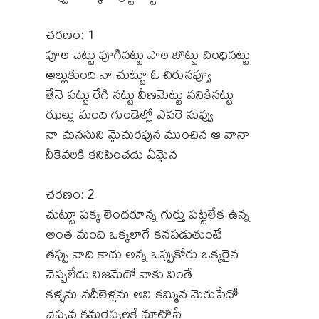
చరణం: 1
పూల చెట్టు వూగినట్టు పాల బొట్టు చింధినట్టు
అల్లుకుంది నా చుట్టూ ఓ చిరునవ్వూ
తేనె పట్టు రేగి నట్టు వీణమెట్టు వనికినట్టు
ఝల్లు మంది గుండెల్లో ఎవరె నువ్వు
నా మనసుని మైమరపున ముంచిన ఆ వానా
నీకెవరికి కనిపించదు ఏమైన
చరణం: 2
చుట్టూ పక్క లెందరూన్న గుర్తు పట్టలేక ఉన్న
అంత మంది ఒక్కలాగే కనపడుతుంటే
తప్పు నాది కాదు అన్న ఒప్పుకోరు ఒక్కరైన
చెప్పలేదు నిజమేదో నాకు వింతే
కళ్ళను వదీలెళ్లను అని కమ్మిన మెరుపేదో
చెప్పవ కనురెప్పలకే మాటొస్తే