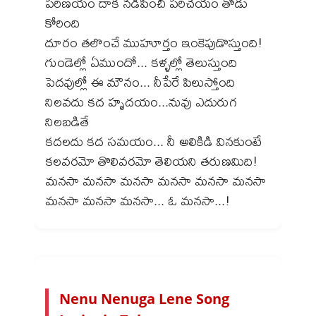
పరిణయం దాక నడిపించీ పరిచయం తోడు
కోరింది
దూరం తలొంచే ముహూర్తం ఇంకెపుడొస్తుంది!
గుండెల్లో ఏముందో... కళ్ళల్లో తెలుస్తుంది
పెదవుల్లో ఈ మౌనం... నీపేరే పిలుస్తోంది
నిలవదు కద హృదయం...నువు ఎదురుగ
నిలబడితే
కదలదు కద సమయం... నీ అలికిడి వినకుంటే
కలవరమో తొలివరమో తెలియని తరుణమిది!
మనసా మనసా మనసా మనసా మనసా మనసా
Nenu Nenuga Lene Song