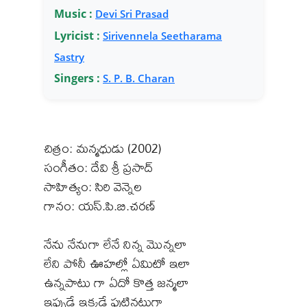
Music :
Devi Sri Prasad
Lyricist :
Sirivennela Seetharama
Sastry
Singers :
S. P. B. Charan
చిత్రం: మన్మధుడు (2002)
సంగీతం: దేవి శ్రీ ప్రసాద్
సాహిత్యం: సిరి వెన్నెల
గానం: యస్.పి.బి.చరణ్
నేను నేనుగా లేనే నిన్న మొన్నలా
లేని పోనీ ఊహల్లో ఏమిటో ఇలా
ఉన్నపాటు గా ఏదో కొత్త జన్మలా
ఇప్పుడే ఇక్కడే పుట్టినట్టుగా