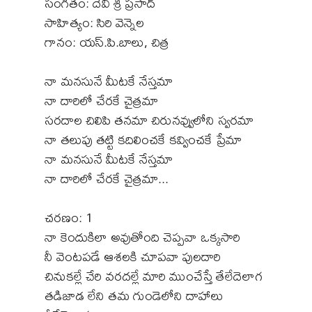
సంగీతం: దేవి శ్రీ ప్రసాద్
సాహిత్యం: సిరి వెన్నెల
గానం: యస్.పి.బాలు, చిత్ర
నా మనసునే మీటకే నేస్తమా
నా దారిలో చేరకే చైత్రమా
సరదాల చిలిపి తనమా చిరునవ్వులోని స్వరమా
నా తలుపు తట్టి కదిలించకే కవ్వించకే ప్రేమా
నా మనసునే మీటకే నేస్తమా
నా దారిలో చేరకే చైత్రమా...
చరణం: 1
నా కెందుకిలా అవుతోంది చెప్పవా ఒక్కసారి
నీ వెంటపడే ఆశలకి చూపవా పులదారి
చినుకల్లే చేరి వరదల్లే మారి ముంచేస్తే తేలేదెలాగ
తడిజాడ లేని తమ గుండెలోని దాహాలు