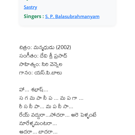
Sastry
Singers :
S. P. Balasubrahmanyam
చిత్రం: మన్మధుడు (2002)
సంగీతం: దేవి శ్రీ ప్రసాద్
సాహిత్యం: సిరి వెన్నెల
గానం: యస్.పి.బాలు
హా... శభాష్...
స గ మ పా నీ ప ... మ ప గా ...
రీ స నీ పా... మ ప నీ సా...
రేయ్ వద్దురా...సోదరా... అరె పెళ్ళంటే
నూరేళ్ళమంటరా...
ఆదరా... బాదరా...