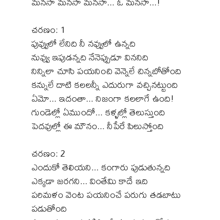
మనసా మనసా మనసా... ఓ మనసా...!
చరణం: 1
పువ్వులో లేనిది నీ నవ్వులో ఉన్నది
నువ్వు ఇపుడన్నది నేనెప్పుడూ విననిది
నిన్నిలా చూసి పయనించి వెన్నెలే చిన్నబోతోంది
కన్నులే దాటి కలలన్నీ ఎదురుగా వచ్చినట్టుంది
ఏమో... ఇదంతా... నిజంగా కలలాగే ఉంది!
గుండెల్లో ఏముందో... కళ్ళల్లో తెలుస్తుంది
పెదవుల్లో ఈ మౌనం... నీపేరే పిలుస్తోంది
చరణం: 2
ఎందుకో తెలియని... కంగారు పుడుతున్నది
ఎక్కడా జరగని... వింతేమి కాదే ఇది
పరిమళం వెంట పయనించే పరుగు తడబాటు
పడుతోంది