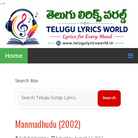
-->
Home
Search Box
Manmadhudu (2002)
Palli Balakrishna
Saturday, August 12, 2017