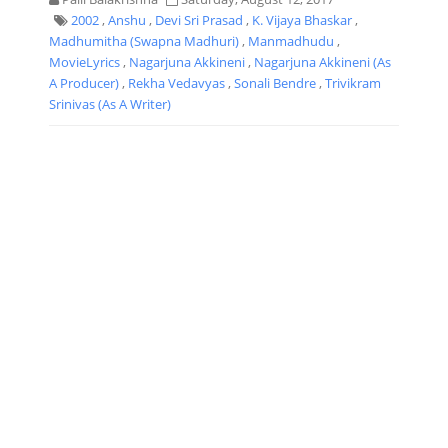
2002
,
Anshu
,
Devi Sri Prasad
,
K. Vijaya Bhaskar
,
Madhumitha (Swapna Madhuri)
,
Manmadhudu
,
MovieLyrics
,
Nagarjuna Akkineni
,
Nagarjuna Akkineni (As
A Producer)
,
Rekha Vedavyas
,
Sonali Bendre
,
Trivikram
Srinivas (As A Writer)