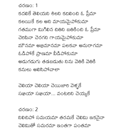
చరణం: 1
కదలికే తెలియని శిలని కదిలించి ఓ ప్రేమా
కలయికే కల అని మాయమైపోకుమా
గతముగా మిగిలిన చితిని బతికించి ఓ ప్రేమా
చెరిపినా చెరగని గాయమైపోకుమా
మౌనమా అభిమానమా పలకవా అనురాగమా
ఓడిపోకే ప్రాణమా వీడిపోకుమా
అడుగడుగు తడబడుతు నిను వెతికి వెతికి
కనులు అలిసిపోవాలా
చెలియా చెలియా చెయిజారి వెళ్ళకే
సఖియా సఖియా... వంటరిని చెయ్యకే
చరణం: 2
నిలిచిపో సమయమా తరమకే చెలిమి ఇకనైనా
చెలిమితో సమరమా ఇంతగా పంతమా