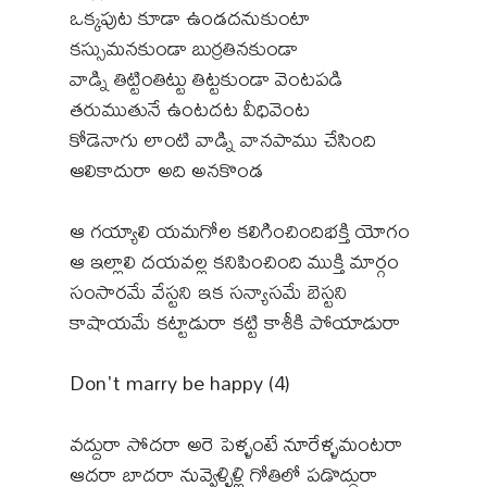
ఒక్కపుట కూడా ఉండదనుకుంటా
కస్సుమనకుండా బుర్రతినకుండా
వాడ్ని తిట్టింతిట్టు తిట్టకుండా వెంటపడి
తరుముతునే ఉంటదట వీధివెంట
కోడెనాగు లాంటి వాడ్ని వానపాము చేసింది
ఆలికాదురా అది అనకొండ
ఆ గయ్యాలి యమగోల కలిగించిందిభక్తి యోగం
ఆ ఇల్లాలి దయవల్ల కనిపించింది ముక్తి మార్గం
సంసారమే వేస్టని ఇక సన్యాసమే బెస్టని
కాషాయమే కట్టాడురా కట్టి కాశీకి పోయాడురా
Don't marry be happy (4)
వద్దురా సోదరా అరె పెళ్ళంటే నూరేళ్ళమంటరా
ఆదరా బాదరా నువ్వెళ్ళిళ్లి గోతిలో పడొద్దురా