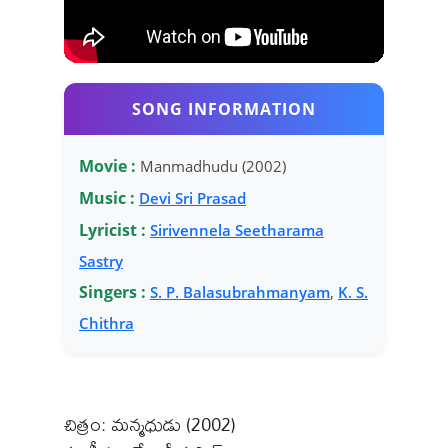
SONG INFORMATION
Movie :
Manmadhudu (2002)
Music :
Devi Sri Prasad
Lyricist :
Sirivennela Seetharama
Sastry
Singers :
S. P. Balasubrahmanyam
,
K. S.
Chithra
చిత్రం: మన్మధుడు (2002)