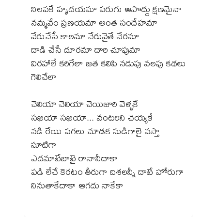
నిలవకే హృదయమా పరుగు ఆపొద్దు క్షణమైనా
నమ్మవేం ప్రణయమా అంత సందేహమా
వేరుచేసే కాలమా చేరువైతే నేరమా
దాడి చేసే దూరమా దారి చూపుమా
విరహాలే కరిగేలా జత కలిపి నడుపు వలపు కథలు
గెలిచేలా
చెలియా చెలియా చెయిజారి వెళ్ళకే
సఖియా సఖియా... వంటరిని చెయ్యకే
నడి రేయి పగలు చూడక సుడిగాలై వస్తా
సూటిగా
ఎదమాటేబాటై రానానీదాకా
పడి లేచే కెరటం తీరుగా దిశలన్నీ దాటే హోరుగా
నినుతాకేదాకా ఆగదు నాకేకా