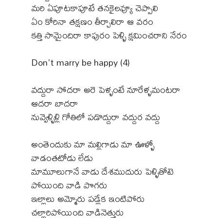
మరి ఏపూటకాపూటే తనకైలవ్యూ చెప్పాలి
ఏం కోరినా తక్షణం తీర్చాలిరా ఆ వరం
కత్తి సామైందిరా కాపురం పెళ్ళి క్షమించరాని నేరం
Don't marry be happy (4)
వద్దురా సోదరా అరె పెళ్ళంటే నూరేళ్ళమంటరా
ఆదరా బాదరా
నువ్వెళ్ళిళ్లి గోతిలో పడొద్దురా వద్దుర వద్దు
అంతెందుకు మా మల్లిగాడు మా ఊళ్ళో
వాడంతటోడు లేడు
మామూలుగానే వాడు దేశముదురు పెళ్ళితోటె
పోయింది వాడి పొగరు
ఇల్లాలు అమ్మోరు పడ్లేక ఇంటిపోరు
చల్లారిపోయింది వాడినెత్తురు