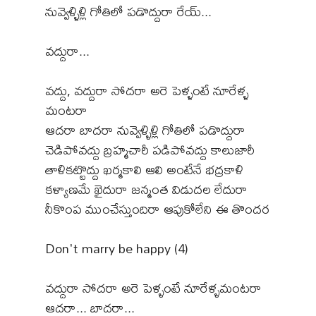
నువ్వెళ్ళిళ్లి గోతిలో పడొద్దురా రేయ్...
వద్దురా...
వద్దు, వద్దురా సోదరా అరె పెళ్ళంటే నూరేళ్ళ
మంటరా
ఆదరా బాదరా నువ్వెళ్ళిళ్లి గోతిలో పడొద్దురా
చెడిపోవద్దు బ్రహ్మచారీ పడిపోవద్దు కాలుజారీ
తాళికట్టొద్దు ఖర్మకాలి ఆలి అంటేనే భద్రకాళి
కళ్యాణమే ఖైదురా జన్మంత విడుదల లేదురా
నీకొంప ముంచేస్తుందిరా ఆపుకోలేని ఈ తొందర
Don't marry be happy (4)
వద్దురా సోదరా అరె పెళ్ళంటే నూరేళ్ళమంటరా
ఆదరా... బాదరా...